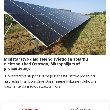
Ministarstvo dalo zeleno svjetlo za solarnu
elektranu kod Ostroga, Mitropolija traži
preispitivanje
Iz Ministarstva su poručili da je manastir Ostrog jedan od
najvrednijih simbola Crne Gore i njene kulturne i duhovne
baštine, te da njegova zaštita mora…