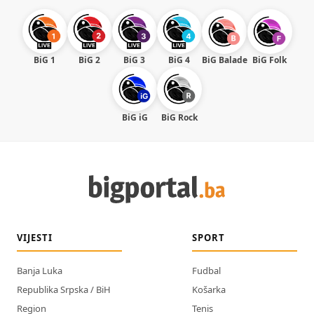
BiG 1
BiG 2
BiG 3
BiG 4
BiG Balade
BiG Folk
BiG iG
BiG Rock
VIJESTI
SPORT
Banja Luka
Fudbal
Republika Srpska / BiH
Košarka
Region
Tenis