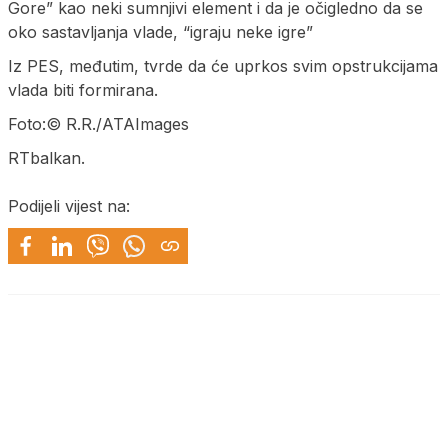
Gore” kao neki sumnjivi element i da je očigledno da se
oko sastavljanja vlade, “igraju neke igre”
Iz PES, međutim, tvrde da će uprkos svim opstrukcijama
vlada biti formirana.
Foto:© R.R./ATAImages
RTbalkan.
Podijeli vijest na: