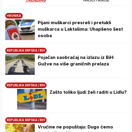
TRENDING
NAJČITANIJE
HRONIKA
Pijani muškarci presreli i pretukli
muškarca u Laktašima: Uhapšeno šest
osoba
REPUBLIKA SRPSKA / BIH
Pojačan saobraćaj na izlazu iz BiH:
Gužve na više graničnih prelaza
REPUBLIKA SRPSKA / BIH
Zašto toliko ljudi želi raditi u Lidlu?
REPUBLIKA SRPSKA / BIH
Vrućine ne popuštaju: Dugo ćemo