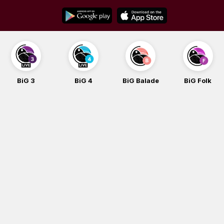
Skip
to
content
BiG 3
BiG 4
BiG Balade
BiG Folk