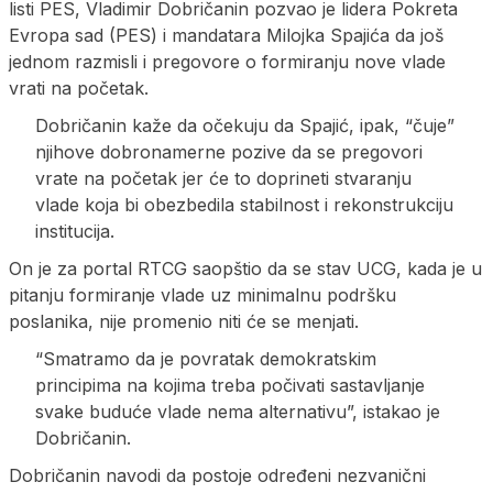
listi PES, Vladimir Dobričanin pozvao je lidera Pokreta
Evropa sad (PES) i mandatara Milojka Spajića da još
jednom razmisli i pregovore o formiranju nove vlade
vrati na početak.
Dobričanin kaže da očekuju da Spajić, ipak, “čuje”
njihove dobronamerne pozive da se pregovori
vrate na početak jer će to doprineti stvaranju
vlade koja bi obezbedila stabilnost i rekonstrukciju
institucija.
On je za portal RTCG saopštio da se stav UCG, kada je u
pitanju formiranje vlade uz minimalnu podršku
poslanika, nije promenio niti će se menjati.
“Smatramo da je povratak demokratskim
principima na kojima treba počivati sastavljanje
svake buduće vlade nema alternativu”, istakao je
Dobričanin.
Dobričanin navodi da postoje određeni nezvanični