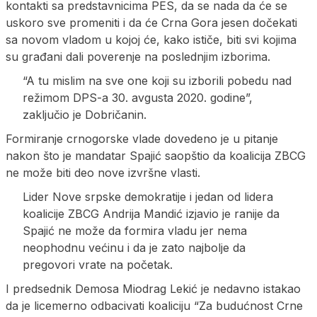
kontakti sa predstavnicima PES, da se nada da će se
uskoro sve promeniti i da će Crna Gora jesen dočekati
sa novom vladom u kojoj će, kako ističe, biti svi kojima
su građani dali poverenje na poslednjim izborima.
“A tu mislim na sve one koji su izborili pobedu nad
režimom DPS-a 30. avgusta 2020. godine”,
zaključio je Dobričanin.
Formiranje crnogorske vlade dovedeno je u pitanje
nakon što je mandatar Spajić saopštio da koalicija ZBCG
ne može biti deo nove izvršne vlasti.
Lider Nove srpske demokratije i jedan od lidera
koalicije ZBCG Andrija Mandić izjavio je ranije da
Spajić ne može da formira vladu jer nema
neophodnu većinu i da je zato najbolje da
pregovori vrate na početak.
I predsednik Demosa Miodrag Lekić je nedavno istakao
da je licemerno odbacivati koaliciju “Za budućnost Crne