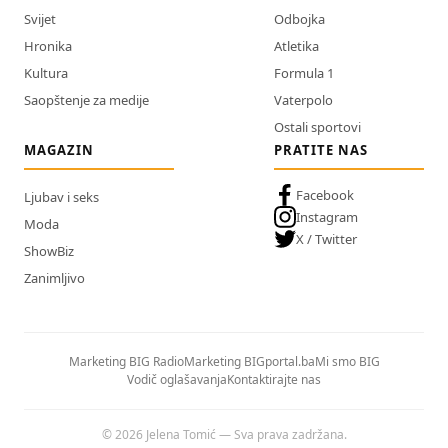
Svijet
Odbojka
Hronika
Atletika
Kultura
Formula 1
Saopštenje za medije
Vaterpolo
Ostali sportovi
MAGAZIN
PRATITE NAS
Facebook
Ljubav i seks
Instagram
Moda
X / Twitter
ShowBiz
Zanimljivo
Marketing BIG Radio
Marketing BIGportal.ba
Mi smo BIG
Vodič oglašavanja
Kontaktirajte nas
© 2026 Jelena Tomić — Sva prava zadržana.