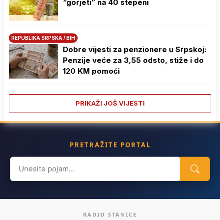
“gorjeti” na 40 stepeni
REPUBLIKA SRPSKA / BIH
Dobre vijesti za penzionere u Srpskoj:
Penzije veće za 3,55 odsto, stiže i do
120 KM pomoći
PRIKAŽI JOŠ VIJESTI
PRETRAŽITE PORTAL
Search
for:
RADIO STANICE