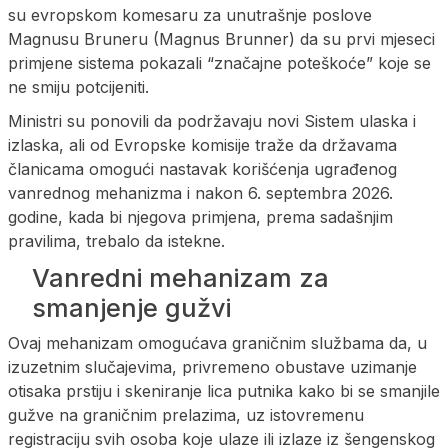
su evropskom komesaru za unutrašnje poslove
Magnusu Bruneru (Magnus Brunner) da su prvi mjeseci
primjene sistema pokazali “značajne poteškoće” koje se
ne smiju potcijeniti.
Ministri su ponovili da podržavaju novi Sistem ulaska i
izlaska, ali od Evropske komisije traže da državama
članicama omogući nastavak korišćenja ugrađenog
vanrednog mehanizma i nakon 6. septembra 2026.
godine, kada bi njegova primjena, prema sadašnjim
pravilima, trebalo da istekne.
Vanredni mehanizam za
smanjenje gužvi
Ovaj mehanizam omogućava graničnim službama da, u
izuzetnim slučajevima, privremeno obustave uzimanje
otisaka prstiju i skeniranje lica putnika kako bi se smanjile
gužve na graničnim prelazima, uz istovremenu
registraciju svih osoba koje ulaze ili izlaze iz šengenskog