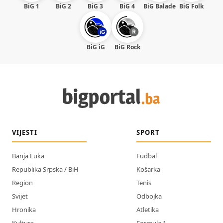
BiG 1
BiG 2
BiG 3
BiG 4
BiG Balade
BiG Folk
BiG iG
BiG Rock
VIJESTI
SPORT
Banja Luka
Fudbal
Republika Srpska / BiH
Košarka
Region
Tenis
Svijet
Odbojka
Hronika
Atletika
Kultura
Formula 1