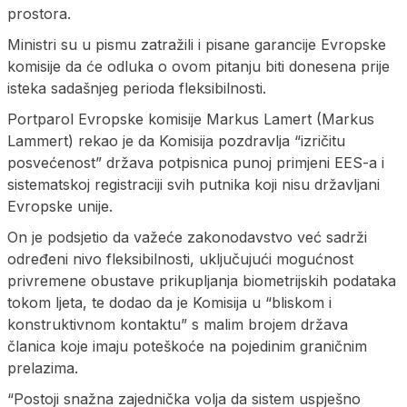
prostora.
Ministri su u pismu zatražili i pisane garancije Evropske
komisije da će odluka o ovom pitanju biti donesena prije
isteka sadašnjeg perioda fleksibilnosti.
Portparol Evropske komisije Markus Lamert (Markus
Lammert) rekao je da Komisija pozdravlja “izričitu
posvećenost” država potpisnica punoj primjeni EES-a i
sistematskoj registraciji svih putnika koji nisu državljani
Evropske unije.
On je podsjetio da važeće zakonodavstvo već sadrži
određeni nivo fleksibilnosti, uključujući mogućnost
privremene obustave prikupljanja biometrijskih podataka
tokom ljeta, te dodao da je Komisija u “bliskom i
konstruktivnom kontaktu” s malim brojem država
članica koje imaju poteškoće na pojedinim graničnim
prelazima.
“Postoji snažna zajednička volja da sistem uspješno