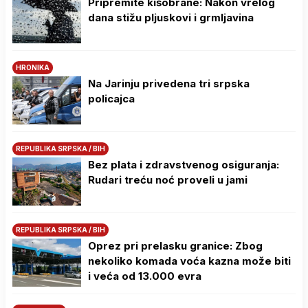
Pripremite kišobrane: Nakon vrelog
dana stižu pljuskovi i grmljavina
HRONIKA
Na Јarinju privedena tri srpska
policajca
REPUBLIKA SRPSKA / BIH
Bez plata i zdravstvenog osiguranja:
Rudari treću noć proveli u jami
REPUBLIKA SRPSKA / BIH
Oprez pri prelasku granice: Zbog
nekoliko komada voća kazna može biti
i veća od 13.000 evra