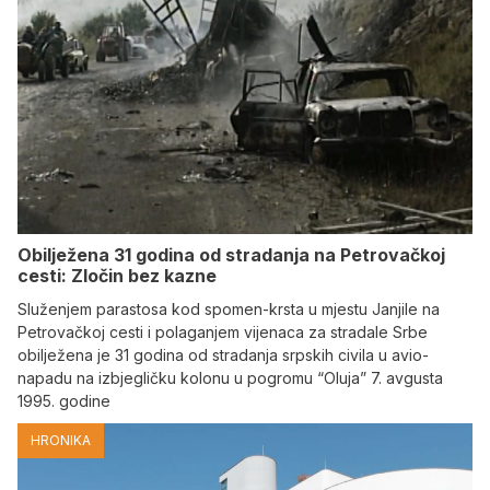
Obilježena 31 godina od stradanja na Petrovačkoj
cesti: Zločin bez kazne
Služenjem parastosa kod spomen-krsta u mjestu Janjile na
Petrovačkoj cesti i polaganjem vijenaca za stradale Srbe
obilježena je 31 godina od stradanja srpskih civila u avio-
napadu na izbjegličku kolonu u pogromu “Oluja” 7. avgusta
1995. godine
HRONIKA