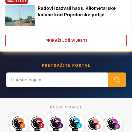
BANJA LUKA
Radovi izazvali haos: Kilometarske
kolone kod Prijedorske petlje
PRIKAŽI JOŠ VIJESTI
PRETRAŽITE PORTAL
Search
for:
RADIO STANICE