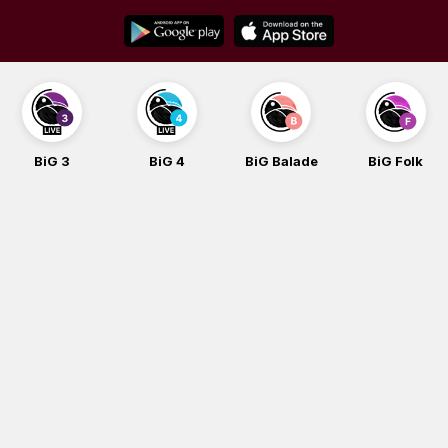
Skip
to
content
BiG 3
BiG 4
BiG Balade
BiG Folk