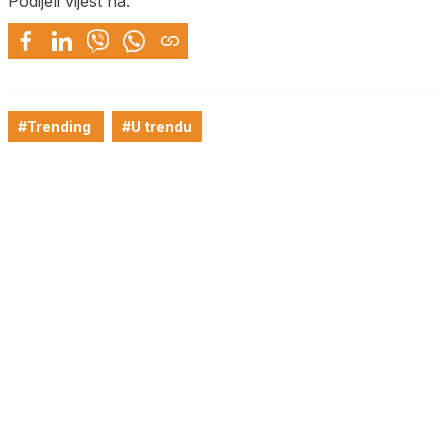
Podijeli vijest na:
#Trending
#U trendu