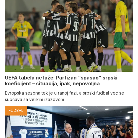
UEFA tabela ne laže: Partizan “spasao” srpski
koeficijent – situacija, ipak, nepovoljna
Evropska sezona tek je u ranoj fazi, a srpski fudbal već se
suočava sa velikim izazovom
FUDBAL