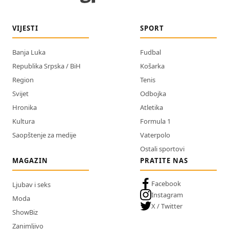
VIJESTI
SPORT
Banja Luka
Fudbal
Republika Srpska / BiH
Košarka
Region
Tenis
Svijet
Odbojka
Hronika
Atletika
Kultura
Formula 1
Saopštenje za medije
Vaterpolo
Ostali sportovi
MAGAZIN
PRATITE NAS
Facebook
Ljubav i seks
Instagram
Moda
X / Twitter
ShowBiz
Zanimljivo