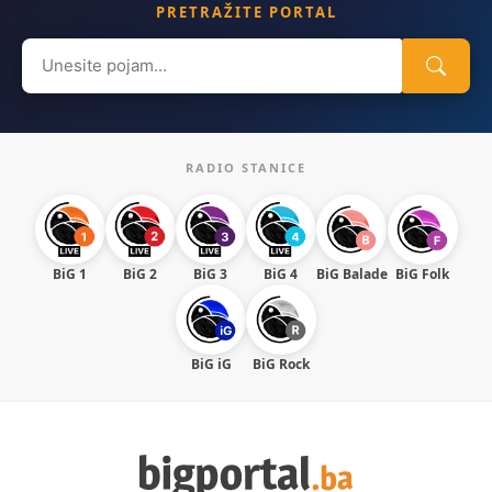
PRETRAŽITE PORTAL
Search
for:
RADIO STANICE
BiG 1
BiG 2
BiG 3
BiG 4
BiG Balade
BiG Folk
BiG iG
BiG Rock