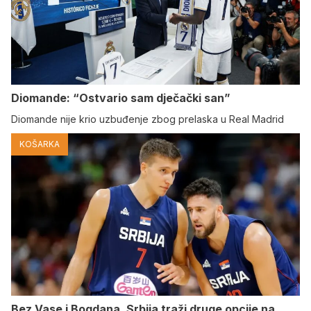
Diomande: “Ostvario sam dječački san”
Diomande nije krio uzbuđenje zbog prelaska u Real Madrid
KOŠARKA
Bez Vase i Bogdana, Srbija traži druge opcije na