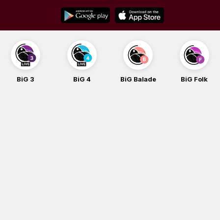
Skip
to
content
BiG 3
BiG 4
BiG Balade
BiG Folk