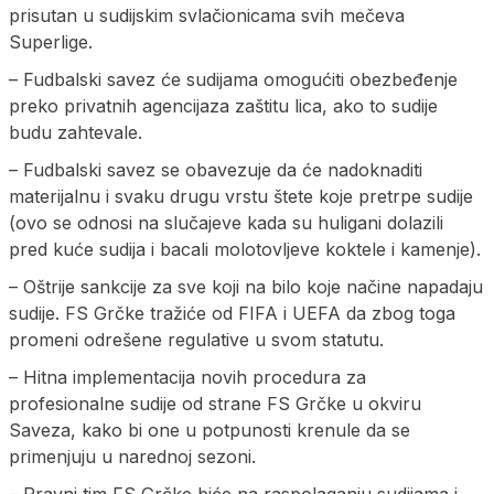
prisutan u sudijskim svlačionicama svih mečeva
Superlige.
– Fudbalski savez će sudijama omogućiti obezbeđenje
preko privatnih agencijaza zaštitu lica, ako to sudije
budu zahtevale.
– Fudbalski savez se obavezuje da će nadoknaditi
materijalnu i svaku drugu vrstu štete koje pretrpe sudije
(ovo se odnosi na slučajeve kada su huligani dolazili
pred kuće sudija i bacali molotovljeve koktele i kamenje).
– Oštrije sankcije za sve koji na bilo koje načine napadaju
sudije. FS Grčke tražiće od FIFA i UEFA da zbog toga
promeni odrešene regulative u svom statutu.
– Hitna implementacija novih procedura za
profesionalne sudije od strane FS Grčke u okviru
Saveza, kako bi one u potpunosti krenule da se
primenjuju u narednoj sezoni.
– Pravni tim FS Grčke biće na raspolaganju sudijama i