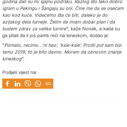
godina dali su mi sjajnu podršku. Razlog što tako dobro
igram u Pekingu i Šangaju su oni. Čine me da se osećam
kao kod kuće. Videćemo šta će biti, daleko je do
azijskog dela turneje. Želim da imam dobar plan i da
budem zdrav za velike turnire
“, kaže Novak, a kada su
ga pitali da li još pamti reči na kineskom, dodao je:
“
Pomalo, recimo…'ni hao’, ‘ksie-ksie’. Prošli put sam bio
tamo 2019, to je bilo davno. Moram da obnovim znanje
kineskog
“.
Podijeli vijest na: