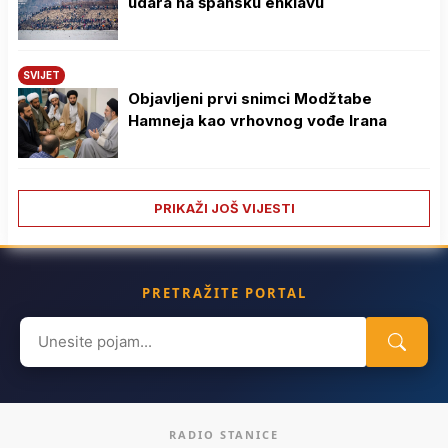
udara na špansku enklavu
SVIJET
Objavljeni prvi snimci Modžtabe
Hamneja kao vrhovnog vođe Irana
PRIKAŽI JOŠ VIJESTI
PRETRAŽITE PORTAL
Search
for:
RADIO STANICE