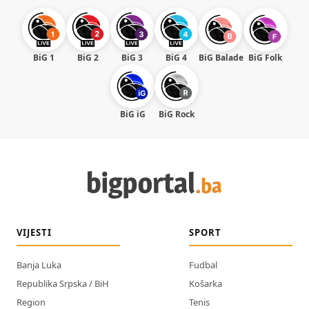
BiG 1
BiG 2
BiG 3
BiG 4
BiG Balade
BiG Folk
BiG iG
BiG Rock
VIJESTI
SPORT
Banja Luka
Fudbal
Republika Srpska / BiH
Košarka
Region
Tenis