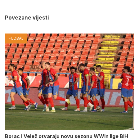
Povezane vijesti
FUDBAL
Borac i Velež otvaraju novu sezonu WWin lige BiH