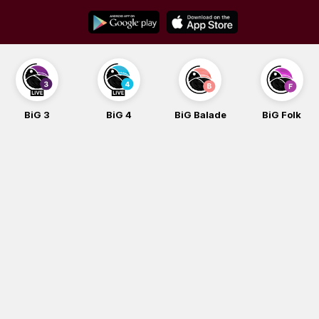
Skip
to
content
BiG 4
BiG Balade
BiG Folk
BiG iG