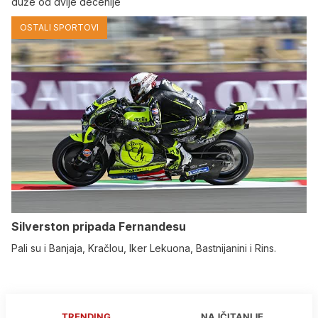
duže od dvije decenije
OSTALI SPORTOVI
Silverston pripada Fernandesu
Pali su i Banjaja, Kračlou, Iker Lekuona, Bastnijanini i Rins.
TRENDING
NAJČITANIJE