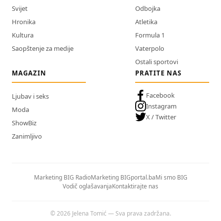
Svijet
Odbojka
Hronika
Atletika
Kultura
Formula 1
Saopštenje za medije
Vaterpolo
Ostali sportovi
MAGAZIN
PRATITE NAS
Facebook
Ljubav i seks
Instagram
Moda
X / Twitter
ShowBiz
Zanimljivo
Marketing BIG Radio
Marketing BIGportal.ba
Mi smo BIG
Vodič oglašavanja
Kontaktirajte nas
© 2026 Jelena Tomić — Sva prava zadržana.