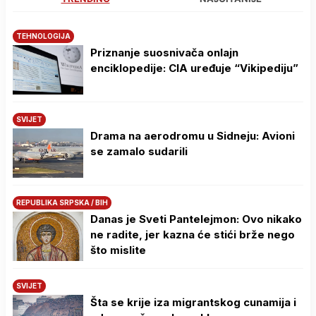
TEHNOLOGIJA
Priznanje suosnivača onlajn
enciklopedije: CIA uređuje “Vikipediju”
SVIJET
Drama na aerodromu u Sidneju: Avioni
se zamalo sudarili
REPUBLIKA SRPSKA / BIH
Danas je Sveti Pantelejmon: Ovo nikako
ne radite, jer kazna će stići brže nego
što mislite
SVIJET
Šta se krije iza migrantskog cunamija i