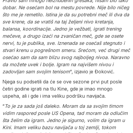
Pravio sam mnogo neiznuđenih grešaka, nisam bio tako
dobar. Ne osećam bol na mestu povrede. Nije bilo ničeg
što me je remetilo. Istina je da su potrebni meč ili dva da
sve krene, da se vratiš na taj željeni nivo kretanja,
balansa, koordinacije. Jedno je vežbati, igrati trening
mečeve, a drugo izaći na zvaničan meč, gde se osete
nervi, tu je publika, sve. Iznenada se osećaš stegnuto i
stvari krenu u pogrešnom smeru. Srećom, već drugi meč
osećao sam da sam blizu svog najboljeg nivoa. Naravno
da možete uvek i bolje. Igram na najvišem nivou i
zadovljan sam svojim tenisom
“, izjavio je Đoković.
Njega su podsetili da će se ove sezone prvi put posle
četiri godine igrati na tlu Kine, gde je imao mnogo
uspeha, ali i gde i ima veliku podršku navijača.
“
To je za sada još daleko. Moram da sa svojim timom
vidim raspored posle US Opena, tad moram da odlučim
šta želim da igram. Jedno je sigurno, volim da igram u
Kini. Imam veliku bazu navijača u toj zemlji, tokom