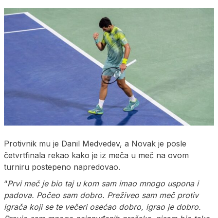
Protivnik mu je Danil Medvedev, a Novak je posle
četvrtfinala rekao kako je iz meča u meč na ovom
turniru postepeno napredovao.
“
Prvi meč je bio taj u kom sam imao mnogo uspona i
padova. Počeo sam dobro. Preživeo sam meč protiv
igrača koji se te večeri osećao dobro, igrao je dobro.