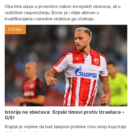
Oba tima ulaze u prvenstvo nakon evropskih obaveza, ali u
različitom raspoloženju. Borac je i dalje aktivan u
kvalifikacijama i naredne sedmice ga očekuje…
FUDBAL
Istorija ne obećava: Srpski timovi protiv Izraelaca –
0/5!
Krajnje je vrijeme da baš šampion prekine crnu seriju koja traje