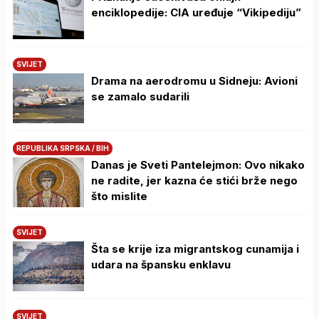
enciklopedije: CIA uređuje “Vikipediju”
SVIJET
Drama na aerodromu u Sidneju: Avioni
se zamalo sudarili
REPUBLIKA SRPSKA / BIH
Danas je Sveti Pantelejmon: Ovo nikako
ne radite, jer kazna će stići brže nego
što mislite
SVIJET
Šta se krije iza migrantskog cunamija i
udara na špansku enklavu
SVIJET