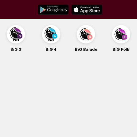
Skip
to
content
BiG 3
BiG 4
BiG Balade
BiG Folk