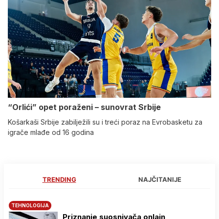
“Orlići” opet poraženi – sunovrat Srbije
Košarkaši Srbije zabilježili su i treći poraz na Evrobasketu za
igrače mlađe od 16 godina
TRENDING
NAJČITANIJE
TEHNOLOGIJA
Priznanje suosnivača onlajn