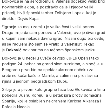
Đokovića je na aerodromu u Valensiji dočekao veliki broj
novinarskih ekipa, a pozdravio ga je i njegov veliki
prijatelj, bivši španski teniser Felisijano Lopez, koji je
direktor Dejvis Kupa.
“Igranje za moju zemlju je velika čast i veliki ponos.
Drago mi je da sam ponovo u Valensiji, ovo je divan grad
u kojem sam nekada davno igrao. Nisam dugo bio ovde,
ali se radujem što sam se vratio u Valensiju”, rekao
je
Đoković
novinarima na tečnom španskom jeziku.
Đoković je u nedelju uveče osvojio Ju-Es Open i tako
podigao 24. pehar na grend slem turnirima, a sinoć je u
Beogradu prvo bio na spektakularnom dočeku za
srebrne košarkaše iz Manile, a zatim i na proslavi sa
njima u jednom beogradskom klubu.
Srbija je u prvom kolu grupne faze bez Đokovića u timu
pobedila Južnu Koreju, a u petak igra protiv domaćina
Španije, koji je oslabljen neigranjem Karlosa Alkaraza i
Rafaela Nadala.