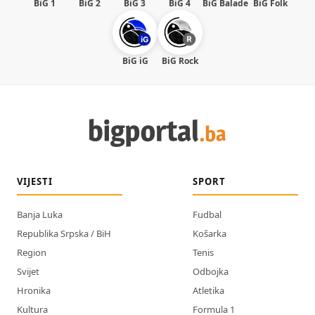
BiG 1
BiG 2
BiG 3
BiG 4
BiG Balade
BiG Folk
BiG iG
BiG Rock
VIJESTI
SPORT
Banja Luka
Fudbal
Republika Srpska / BiH
Košarka
Region
Tenis
Svijet
Odbojka
Hronika
Atletika
Kultura
Formula 1