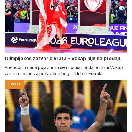
Olimpijakos zatvorio vrata – Vokap nije na prodaju
Prethodnih dana pojavile su se informacije da je i sam Vokap
zainteresovan za prelazak u bogati klub iz Emirata
SPORT