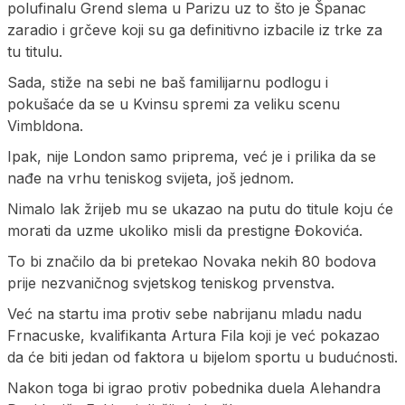
polufinalu Grend slema u Parizu uz to što je Španac
zaradio i grčeve koji su ga definitivno izbacile iz trke za
tu titulu.
Sada, stiže na sebi ne baš familijarnu podlogu i
pokušaće da se u Kvinsu spremi za veliku scenu
Vimbldona.
Ipak, nije London samo priprema, već je i prilika da se
nađe na vrhu teniskog svijeta, još jednom.
Nimalo lak žrijeb mu se ukazao na putu do titule koju će
morati da uzme ukoliko misli da prestigne Đokovića.
To bi značilo da bi pretekao Novaka nekih 80 bodova
prije nezvaničnog svjetskog teniskog prvenstva.
Već na startu ima protiv sebe nabrijanu mladu nadu
Frnacuske, kvalifikanta Artura Fila koji je već pokazao
da će biti jedan od faktora u bijelom sportu u budućnosti.
Nakon toga bi igrao protiv pobednika duela Alehandra