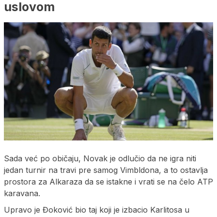
uslovom
Sada već po običaju, Novak je odlučio da ne igra niti
jedan turnir na travi pre samog Vimbldona, a to ostavlja
prostora za Alkaraza da se istakne i vrati se na čelo ATP
karavana.
Upravo je Đoković bio taj koji je izbacio Karlitosa u