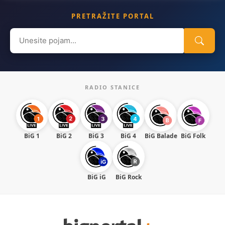
PRETRAŽITE PORTAL
Search
for:
RADIO STANICE
BiG 1
BiG 2
BiG 3
BiG 4
BiG Balade
BiG Folk
BiG iG
BiG Rock