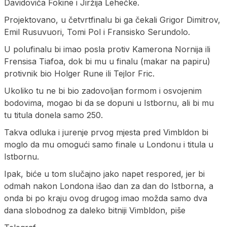
Davidoviča Fokine i Jiržija Lehečke.
Projektovano, u četvrtfinalu bi ga čekali Grigor Dimitrov,
Emil Rusuvuori, Tomi Pol i Fransisko Serundolo.
U polufinalu bi imao posla protiv Kamerona Nornija ili
Frensisa Tiafoa, dok bi mu u finalu (makar na papiru)
protivnik bio Holger Rune ili Tejlor Fric.
Ukoliko tu ne bi bio zadovoljan formom i osvojenim
bodovima, mogao bi da se dopuni u Istbornu, ali bi mu
tu titula donela samo 250.
Takva odluka i jurenje prvog mjesta pred Vimbldon bi
moglo da mu omogući samo finale u Londonu i titula u
Istbornu.
Ipak, biće u tom slučajno jako napet respored, jer bi
odmah nakon Londona išao dan za dan do Istborna, a
onda bi po kraju ovog drugog imao možda samo dva
dana slobodnog za daleko bitniji Vimbldon, piše