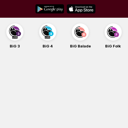
Skip
to
content
BiG 3
BiG 4
BiG Balade
BiG Folk