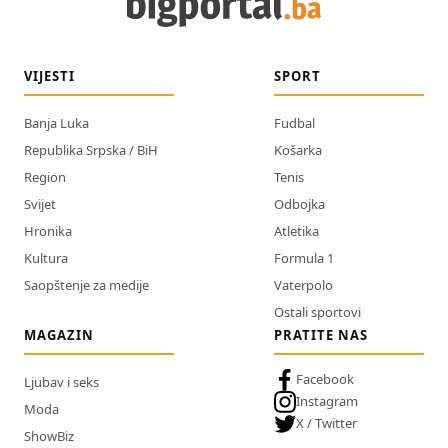
VIJESTI
SPORT
Banja Luka
Fudbal
Republika Srpska / BiH
Košarka
Region
Tenis
Svijet
Odbojka
Hronika
Atletika
Kultura
Formula 1
Saopštenje za medije
Vaterpolo
Ostali sportovi
MAGAZIN
PRATITE NAS
Facebook
Ljubav i seks
Instagram
Moda
X / Twitter
ShowBiz