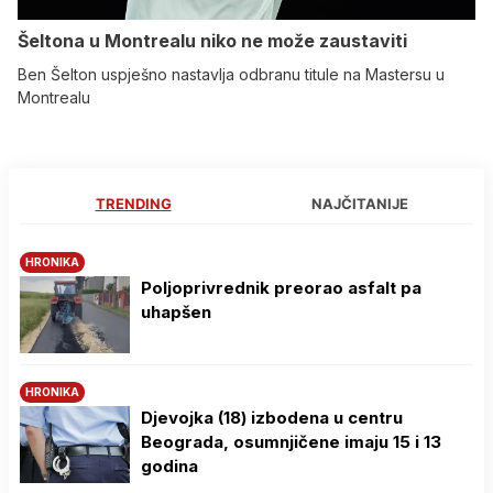
Šeltona u Montrealu niko ne može zaustaviti
Ben Šelton uspješno nastavlja odbranu titule na Mastersu u
Montrealu
TRENDING
NAJČITANIJE
HRONIKA
Poljoprivrednik preorao asfalt pa
uhapšen
HRONIKA
Djevojka (18) izbodena u centru
Beograda, osumnjičene imaju 15 i 13
godina