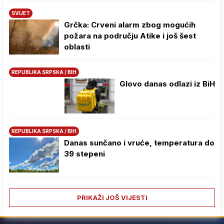
SVIJET
Grčka: Crveni alarm zbog mogućih
požara na području Atike i još šest
oblasti
REPUBLIKA SRPSKA / BIH
Glovo danas odlazi iz BiH
REPUBLIKA SRPSKA / BIH
Danas sunčano i vruće, temperatura do
39 stepeni
PRIKAŽI JOŠ VIJESTI