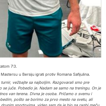
tatom 7:3.
astersu u Bersiju igrati protiv Romana Safijulina.
 turnir, vežbajte sa najboljim. Razgovarali smo pre
o se juče. Pobedio je. Nadam se samo na treningu. On je
dnos van terena. Divna je osoba. Pričamo o svemu i
edim, pošto se borimo za prvo mesto na svetu, ali
 drugim sportovima, video sam da je bio na ragbi meču.