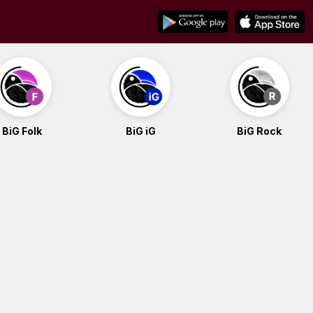
BiG Folk
BiG iG
BiG Rock