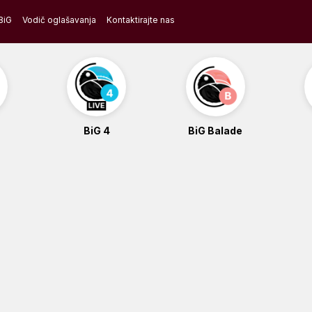
BiG
Vodič oglašavanja
Kontaktirajte nas
BiG 4
BiG Balade