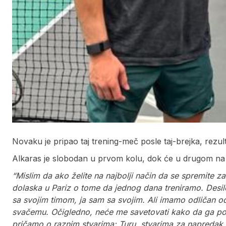
Novaku je pripao taj trening-meč posle taj-brejka, rezul
Alkaras je slobodan u prvom kolu, dok će u drugom na M
“Mislim da ako želite na najbolji način da se spremite za
dolaska u Pariz o tome da jednog dana treniramo. Desil
sa svojim timom, ja sam sa svojim. Ali imamo odličan o
svačemu. Očigledno, neće me savetovati kako da ga pob
pričamo o raznim stvarima: Turu, stvarima za napredak,