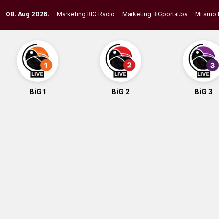
Skip
08. Aug 2026.
Marketing BIG Radio
Marketing BiGportal.ba
Mi smo 
to
content
BiG 1
BiG 2
BiG 3