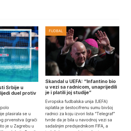
FUDBAL
Skandal u UEFA: “Infantino bio
u vezi sa radnicom, unaprijedili
ti Srbije u
je i platili joj studije”
lijedi duel protiv
Evropska fudbalska unija (UEFA)
rpolo
isplatila je šestocifrenu sumu bivšoj
je plasirala se u
radnici za koju izvori lista “Telegraf”
og prvenstva (igrači
tvrde da je bila u navodnoj vezi sa
što je u Zagrebu u
sadašnjim predsjednikom FIFA, a