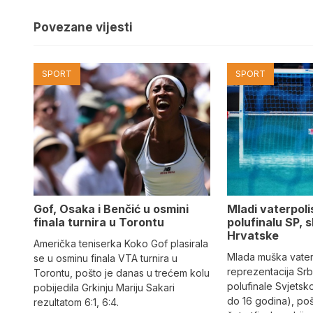
Povezane vijesti
SPORT
SPORT
Gof, Osaka i Benčić u osmini
Mladi vaterpolis
finala turnira u Torontu
polufinalu SP, s
Hrvatske
Američka teniserka Koko Gof plasirala
Mlada muška vate
se u osminu finala VTA turnira u
reprezentacija Srbi
Torontu, pošto je danas u trećem kolu
polufinale Svjetsk
pobijedila Grkinju Mariju Sakari
do 16 godina), po
rezultatom 6:1, 6:4.