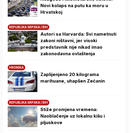
Novi kolaps na putu ka moru u
Hrvatskoj
REPUBLIKA SRPSKA / BIH
Autori sa Harvarda: Svi nametnuti
zakoni ništavni, jer visoki
predstavnik nije nikad imao
zakonodavna ovlaštenja
HRONIKA
Zaplijenjeno 20 kilograma
marihuane, uhapšen Zećanin
REPUBLIKA SRPSKA / BIH
Stiže promjena vremena:
Naoblačenje uz lokalnu kišu i
pljuskove