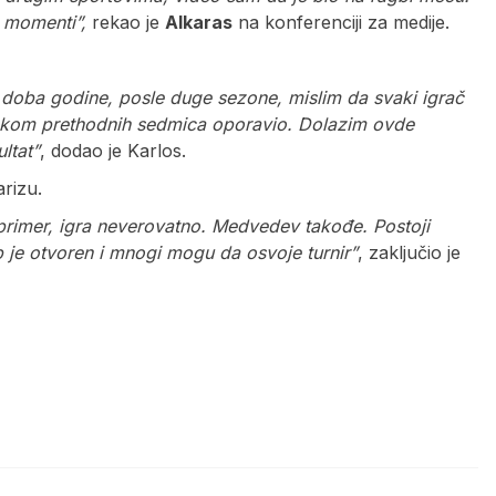
ni momenti”,
rekao je
Alkaras
na konferenciji za medije.
o doba godine, posle duge sezone, mislim da svaki igrač
tokom prethodnih sedmica oporavio. Dolazim ovde
ltat”
, dodao je Karlos.
arizu.
 primer, igra neverovatno. Medvedev takođe. Postoji
b je otvoren i mnogi mogu da osvoje turnir”
, zaključio je