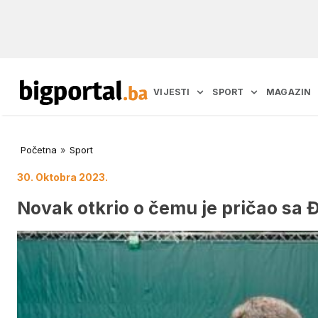
VIJESTI
SPORT
MAGAZIN
Početna
»
Sport
30. Oktobra 2023.
Novak otkrio o čemu je pričao sa