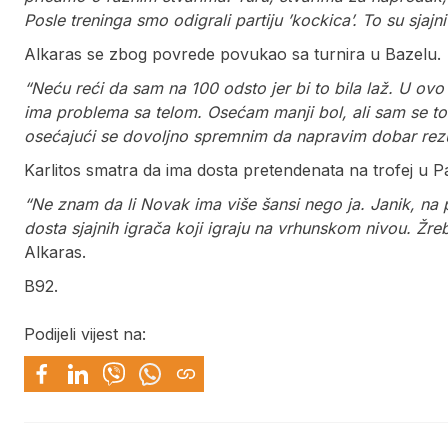
Posle treninga smo odigrali partiju ’kockica’. To su sjaj
Alkaras se zbog povrede povukao sa turnira u Bazelu.
“Neću reći da sam na 100 odsto jer bi to bila laž. U ov
ima problema sa telom. Osećam manji bol, ali sam se 
osećajući se dovoljno spremnim da napravim dobar rezu
Karlitos smatra da ima dosta pretendenata na trofej u P
“Ne znam da li Novak ima više šansi nego ja. Janik, na
dosta sjajnih igrača koji igraju na vrhunskom nivou. Žre
Alkaras.
B92.
Podijeli vijest na: