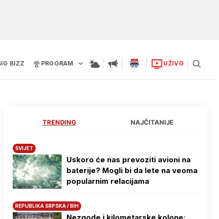
BIG BIZZ
PROGRAM
UŽIVO
TRENDING
NAJČITANIJE
SVIJET
Uskoro će nas prevoziti avioni na
baterije? Mogli bi da lete na veoma
popularnim relacijama
REPUBLIKA SRPSKA / BIH
Nezgode i kilometarske kolone: