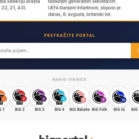
dila selekciju Brazila
tadašnjim generalnim sekretarom
 2:2, 2:1, 4:3).
UEFA Đanijem Infantinom, objavio je
danas, 8. avgusta, britanski list.
PRETRAŽITE PORTAL
ch
RADIO STANICE
G 1
BiG 2
BiG 3
BiG 4
BiG Balade
BiG Folk
BiG iG
BiG