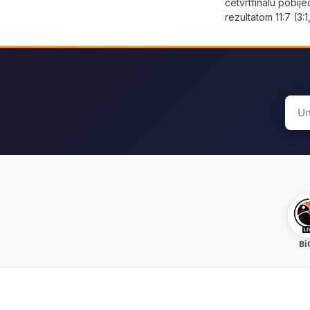
četvrtfinalu pobije
rezultatom 11:7 (3:1,
Sear
for:
Bi