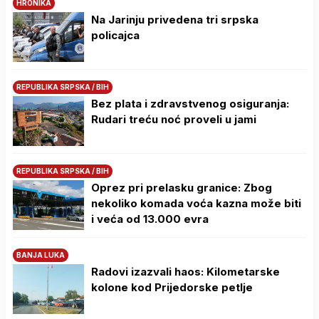
HRONIKA
Na Јarinju privedena tri srpska
policajca
REPUBLIKA SRPSKA / BIH
Bez plata i zdravstvenog osiguranja:
Rudari treću noć proveli u jami
REPUBLIKA SRPSKA / BIH
Oprez pri prelasku granice: Zbog
nekoliko komada voća kazna može biti
i veća od 13.000 evra
BANJA LUKA
Radovi izazvali haos: Kilometarske
kolone kod Prijedorske petlje