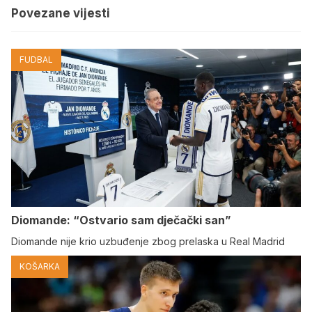
Povezane vijesti
FUDBAL
Diomande: “Ostvario sam dječački san”
Diomande nije krio uzbuđenje zbog prelaska u Real Madrid
KOŠARKA