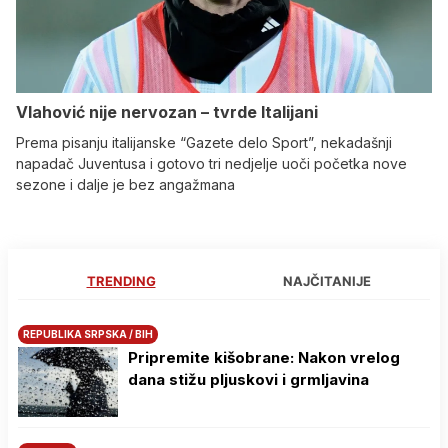
Vlahović nije nervozan – tvrde Italijani
Prema pisanju italijanske “Gazete delo Sport”, nekadašnji
napadač Juventusa i gotovo tri nedjelje uoči početka nove
sezone i dalje je bez angažmana
TRENDING
NAJČITANIJE
REPUBLIKA SRPSKA / BIH
Pripremite kišobrane: Nakon vrelog
dana stižu pljuskovi i grmljavina