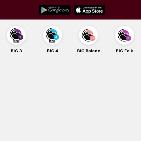
Skip
to
content
BiG 3
BiG 4
BiG Balade
BiG Folk