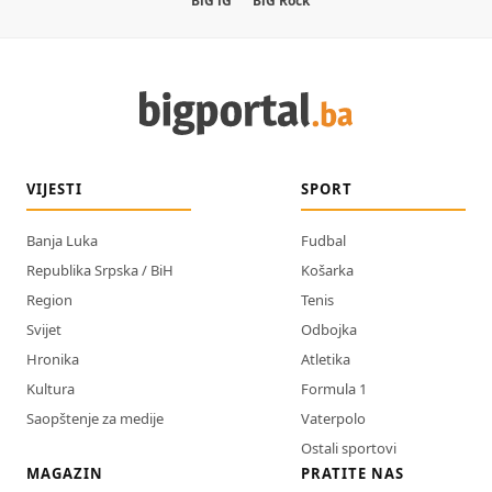
BiG iG
BiG Rock
VIJESTI
SPORT
Banja Luka
Fudbal
Republika Srpska / BiH
Košarka
Region
Tenis
Svijet
Odbojka
Hronika
Atletika
Kultura
Formula 1
Saopštenje za medije
Vaterpolo
Ostali sportovi
MAGAZIN
PRATITE NAS