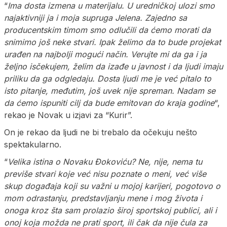
“
Ima dosta izmena u materijalu. U uredničkoj ulozi smo
najaktivniji ja i moja supruga Jelena. Zajedno sa
producentskim timom smo odlučili da ćemo morati da
snimimo još neke stvari. Ipak želimo da to bude projekat
urađen na najbolji mogući način. Verujte mi da ga i ja
željno isčekujem, želim da izađe u javnost i da ljudi imaju
priliku da ga odgledaju. Dosta ljudi me je već pitalo to
isto pitanje, međutim, još uvek nije spreman. Nadam se
da ćemo ispuniti cilj da bude emitovan do kraja godine
“,
rekao je Novak u izjavi za “Kurir”.
On je rekao da ljudi ne bi trebalo da očekuju nešto
spektakularno.
“
Velika istina o Novaku Đokoviću? Ne, nije, nema tu
previše stvari koje već nisu poznate o meni, već više
skup događaja koji su važni u mojoj karijeri, pogotovo o
mom odrastanju, predstavljanju mene i mog života i
onoga kroz šta sam prolazio široj sportskoj publici, ali i
onoj koja možda ne prati sport, ili čak da nije čula za