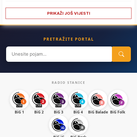
PRIKAŽI JOŠ VIJESTI
PRETRAŽITE PORTAL
Search
for:
RADIO STANICE
BiG 1
BiG 2
BiG 3
BiG 4
BiG Balade
BiG Folk