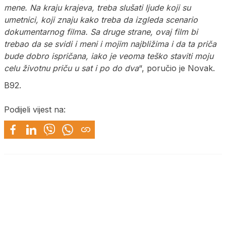
mene. Na kraju krajeva, treba slušati ljude koji su
umetnici, koji znaju kako treba da izgleda scenario
dokumentarnog filma. Sa druge strane, ovaj film bi
trebao da se svidi i meni i mojim najbližima i da ta priča
bude dobro ispričana, iako je veoma teško staviti moju
celu životnu priču u sat i po do dva
“, poručio je Novak.
B92.
Podijeli vijest na: