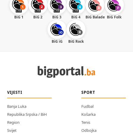
BiG 1
BiG 2
BiG 3
BiG 4
BiG Balade
BiG Folk
BiG iG
BiG Rock
VIJESTI
SPORT
Banja Luka
Fudbal
Republika Srpska / BiH
Košarka
Region
Tenis
Svijet
Odbojka