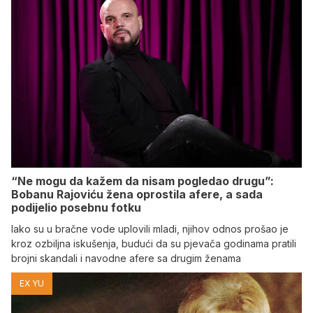
“Ne mogu da kažem da nisam pogledao drugu”:
Bobanu Rajoviću žena oprostila afere, a sada
podijelio posebnu fotku
Iako su u bračne vode uplovili mladi, njihov odnos prošao je
kroz ozbiljna iskušenja, budući da su pjevača godinama pratili
brojni skandali i navodne afere sa drugim ženama
EX YU