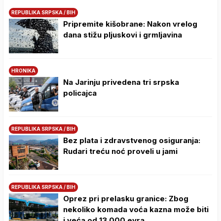
REPUBLIKA SRPSKA / BIH
Pripremite kišobrane: Nakon vrelog
dana stižu pljuskovi i grmljavina
HRONIKA
Na Јarinju privedena tri srpska
policajca
REPUBLIKA SRPSKA / BIH
Bez plata i zdravstvenog osiguranja:
Rudari treću noć proveli u jami
REPUBLIKA SRPSKA / BIH
Oprez pri prelasku granice: Zbog
nekoliko komada voća kazna može biti
i veća od 13.000 evra