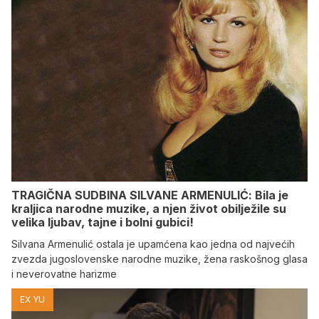
TRAGIČNA SUDBINA SILVANE ARMENULIĆ: Bila je
kraljica narodne muzike, a njen život obilježile su
velika ljubav, tajne i bolni gubici!
Silvana Armenulić ostala je upamćena kao jedna od najvećih
zvezda jugoslovenske narodne muzike, žena raskošnog glasa
i neverovatne harizme
EX YU