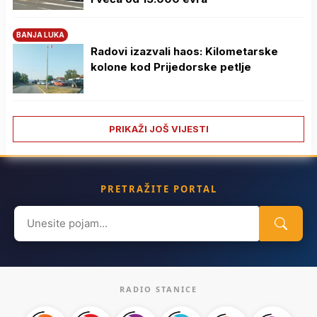
BANJA LUKA
Radovi izazvali haos: Kilometarske
kolone kod Prijedorske petlje
PRIKAŽI JOŠ VIJESTI
PRETRAŽITE PORTAL
Search
for:
RADIO STANICE