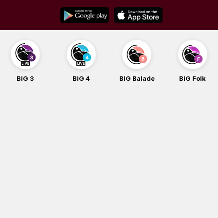
Skip
to
content
BiG 3
BiG 4
BiG Balade
BiG Folk