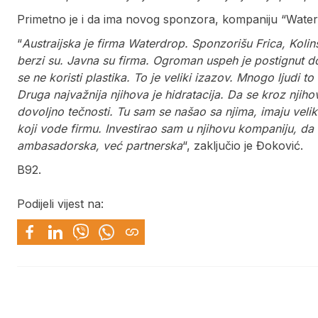
Primetno je i da ima novog sponzora, kompaniju “Water
“
Austraijska je firma Waterdrop. Sponzorišu Frica, Kolins
berzi su. Javna su firma. Ogroman uspeh je postignut do 
se ne koristi plastika. To je veliki izazov. Mnogo ljudi to
Druga najvažnija njihova je hidratacija. Da se kroz njiho
dovoljno tečnosti. Tu sam se našao sa njima, imaju velike
koji vode firmu. Investirao sam u njihovu kompaniju, da
ambasadorska, već partnerska
“, zaključio je Đoković.
B92.
Podijeli vijest na: