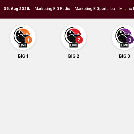
Skip
06. Aug 2026.
Marketing BIG Radio
Marketing BiGportal.ba
Mi smo 
to
content
BiG 1
BiG 2
BiG 3