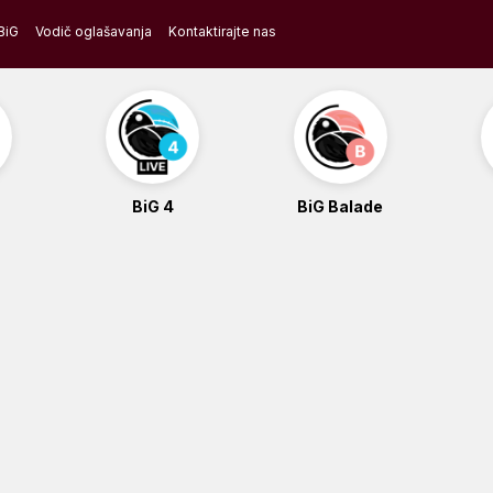
BiG
Vodič oglašavanja
Kontaktirajte nas
BiG 4
BiG Balade