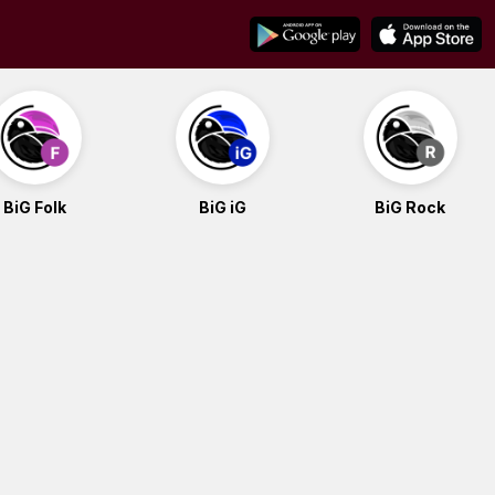
BiG Folk
BiG iG
BiG Rock