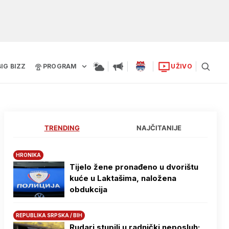
BIG BIZZ
PROGRAM
UŽIVO
TRENDING
NAJČITANIJE
HRONIKA
Tijelo žene pronađeno u dvorištu
kuće u Laktašima, naložena
obdukcija
REPUBLIKA SRPSKA / BIH
Rudari stupili u radnički neposluh: