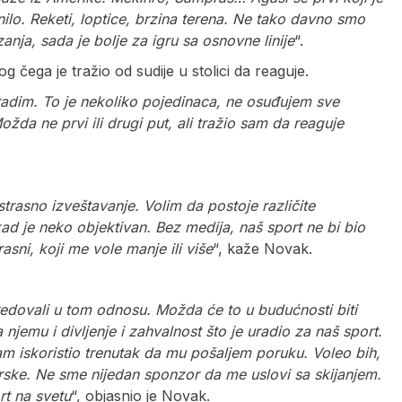
nilo. Reketi, loptice, brzina terena. Ne tako davno smo
zanja, sada je bolje za igru sa osnovne linije
“.
g čega je tražio od sudije u stolici da reaguje.
adim. To je nekoliko pojedinaca, ne osuđujem sve
da ne prvi ili drugi put, ali tražio sam da reaguje
strasno izveštavanje. Volim da postoje različite
d je neko objektivan. Bez medija, naš sport ne bi bio
sni, koji me vole manje ili više
“, kaže Novak.
edovali u tom odnosu. Možda će to u budućnosti biti
jemu i divljenje i zahvalnost što je uradio za naš sport.
am iskoristio trenutak da mu pošaljem poruku. Voleo bih,
rske. Ne sme nijedan sponzor da me uslovi sa skijanjem.
rt na svetu
“, objasnio je Novak.