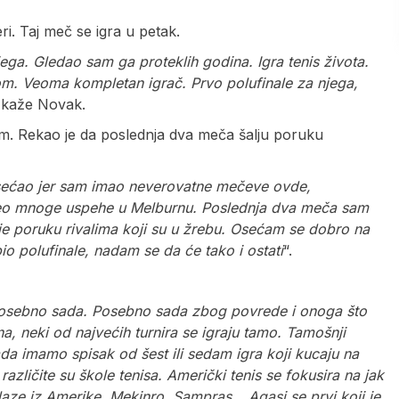
i. Taj meč se igra u petak.
ega. Gledao sam ga proteklih godina. Igra tenis života.
om. Veoma kompletan igrač. Prvo polufinale za njega,
, kaže Novak.
. Rekao je da poslednja dva meča šalju poruku
ćao jer sam imao neverovatne mečeve ovde,
veo mnoge uspehe u Melburnu. Poslednja dva meča sam
e poruku rivalima koji su u žrebu. Osećam se dobro na
io polufinale, nadam se da će tako i ostati
“.
osebno sada. Posebno sada zbog povrede i onoga što
a, neki od najvećih turnira se igraju tamo. Tamošnji
da imamo spisak od šest ili sedam igra koji kucaju na
azličite su škole tenisa. Američki tenis se fokusira na jak
laze iz Amerike. Mekinro, Sampras… Agasi se prvi koji je