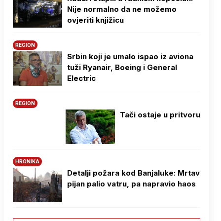
Nije normalno da ne možemo
ovjeriti knjižicu
REGION
Srbin koji je umalo ispao iz aviona
tuži Ryanair, Boeing i General
Electric
REGION
Tači ostaje u pritvoru
HRONIKA
Detalji požara kod Banjaluke: Mrtav
pijan palio vatru, pa napravio haos