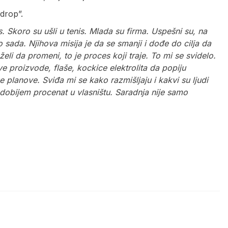
drop”.
. Skoro su ušli u tenis. Mlada su firma. Uspešni su, na
sada. Njihova misija je da se smanji i dođe do cilja da
 želi da promeni, to je proces koji traje. To mi se svidelo.
ve proizvode, flaše, kockice elektrolita da popiju
 planove. Sviđa mi se kako razmišljaju i kakvi su ljudi
 dobijem procenat u vlasništu. Saradnja nije samo