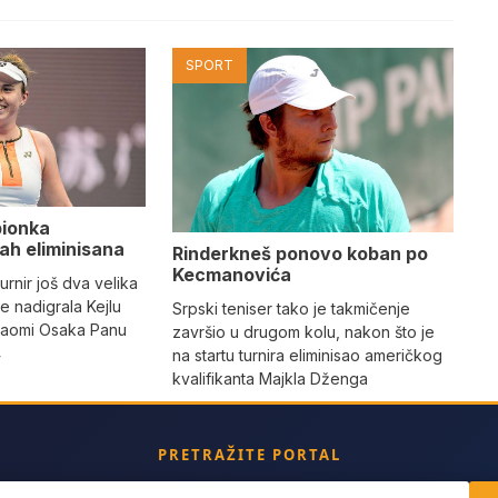
SPORT
pionka
h eliminisana
Rinderkneš ponovo koban po
Kecmanovića
urnir još dva velika
e nadigrala Kejlu
Srpski teniser tako je takmičenje
 Naomi Osaka Panu
završio u drugom kolu, nakon što je
4
na startu turnira eliminisao američkog
kvalifikanta Majkla Dženga
PRETRAŽITE PORTAL
ch