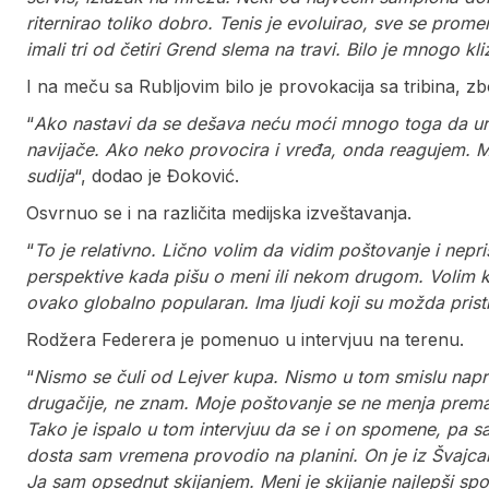
riternirao toliko dobro. Tenis je evoluirao, sve se prome
imali tri od četiri Grend slema na travi. Bilo je mnogo kli
I na meču sa Rubljovim bilo je provokacija sa tribina, zbo
“
Ako nastavi da se dešava neću moći mnogo toga da ur
navijače. Ako neko provocira i vređa, onda reagujem. Mož
sudija
“, dodao je Đoković.
Osvrnuo se i na različita medijska izveštavanja.
“
To je relativno. Lično volim da vidim poštovanje i nepri
perspektive kada pišu o meni ili nekom drugom. Volim ka
ovako globalno popularan. Ima ljudi koji su možda pristra
Rodžera Federera je pomenuo u intervjuu na terenu.
“
Nismo se čuli od Lejver kupa. Nismo u tom smislu napr
drugačije, ne znam. Moje poštovanje se ne menja prema n
Tako je ispalo u tom intervjuu da se i on spomene, pa s
dosta sam vremena provodio na planini. On je iz Švajca
Ja sam opsednut skijanjem. Meni je skijanje najlepši spo