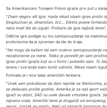
Sa Amerikancem Tomijem Polom igraće prvi put u karijer
“
Znam njegov stil igre, mada nikad nisam igrao protiv nj
Eksplozivan je, dinamičan, brz… Diktira poene forhend
neće imati šta da izgubi. Probaće da igra najbolji tenis
“
Odlične igre podigle su mu samopouzdanje na maksimum
protivnicima da je spreman da ide do kraja.
“
Ne mogu da kažem da sam ovakvo samopouzdanje ose
nezaboravne za mene. Teško je porediti jer sam proži
igrao protiv igrača koji su u formi i
pobedio sam. To šalj
terenu i sve bolje kako turnir odmiče. Nikad nisam izgub
Pohvalio je i novi talas američkih tenisera.
“
Uvek sam pokušavao da dam najviše na Slemovima, p
se dešavalo prošle godine. Amerika je za naš sport važn
igrači su dobri, SAD su uvek davale vrhunske igrače. Sa
najveća vrata. Američki tenis je drugačiji od evropskog, r
servis, izlazak na mrežu. Neki od najvećih šampiona do