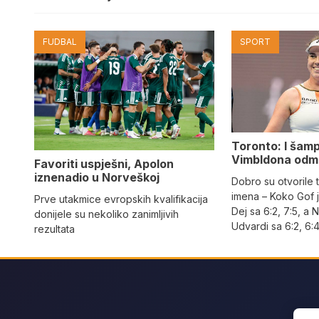
FUDBAL
SPORT
Toronto: I šam
Vimbldona odma
Favoriti uspješni, Apolon
iznenadio u Norveškoj
Dobro su otvorile t
imena – Koko Gof j
Prve utakmice evropskih kvalifikacija
Dej sa 6:2, 7:5, a
donijele su nekoliko zanimljivih
Udvardi sa 6:2, 6:
rezultata
Sear