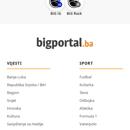
BiG iG
BiG Rock
VIJESTI
SPORT
Banja Luka
Fudbal
Republika Srpska / BiH
Košarka
Region
Tenis
Svijet
Odbojka
Hronika
Atletika
Kultura
Formula 1
Saopštenje za medije
Vaterpolo