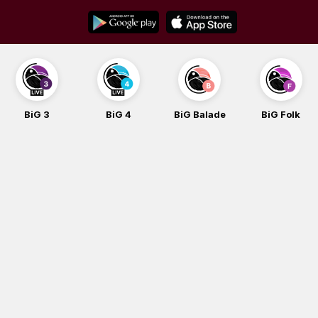
Skip
to
content
BiG 3
BiG 4
BiG Balade
BiG Folk