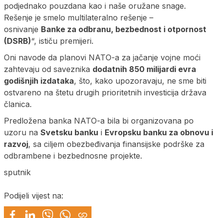
podjednako pouzdana kao i naše oružane snage.
Rešenje je smelo multilateralno rešenje –
osnivanje
Banke za odbranu, bezbednost i otpornost
(DSRB)
“, ističu premijeri.
Oni navode da planovi NATO-a za jačanje vojne moći
zahtevaju od saveznika
dodatnih 850 milijardi evra
godišnjih izdataka
, što, kako upozoravaju, ne sme biti
ostvareno na štetu drugih prioritetnih investicija država
članica.
Predložena banka NATO-a bila bi organizovana po
uzoru na
Svetsku banku
i
Evropsku banku za obnovu i
razvoj
, sa ciljem obezbeđivanja finansijske podrške za
odbrambene i bezbednosne projekte.
sputnik
Podijeli vijest na: