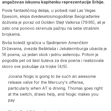
angažovao iskusnu kapitenku reprezentacije Srbije.
Posle fantastičnog debija, u pobedi nad Las Vegas
Ejsesom, ekipa dvedesetosmogodišnje Beograđanke
doživela je poraz od Golden Stejt Valkirsa (79:95), ali je
zato ona ponovo skrenula pažnju na sebe strašnim
brojkama.
Bivša koledž igračica u Sjedinjenim Američkim
Državama, zvezda Bešiktaša i Jekaterinburga ubacila je
16 poena, uz jedan skok i jednu asitenciju. Pritom je
pogodila pet od šest šuteva za dva poena i realizovala
skoro sve pokušaje za trojke (4/5).
Jovana Nogic is going to be such an awesome
release valve for the Mercury's offense,
particularly when AT is driving. Thomas goes right
at the switch, draws help, and Nogic makes you
pay