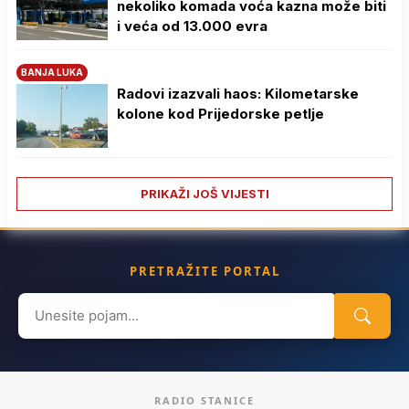
nekoliko komada voća kazna može biti
i veća od 13.000 evra
BANJA LUKA
Radovi izazvali haos: Kilometarske
kolone kod Prijedorske petlje
PRIKAŽI JOŠ VIJESTI
PRETRAŽITE PORTAL
Search
for:
RADIO STANICE