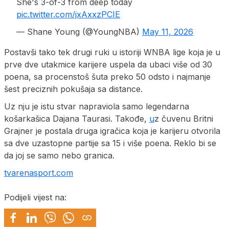
She's 3-of-3 from deep today
pic.twitter.com/jxAxxzPCIE
— Shane Young (@YoungNBA)
May 11, 2026
Postavši tako tek drugi ruki u istoriji WNBA lige koja je u
prve dve utakmice karijere uspela da ubaci više od 30
poena, sa procenstoš šuta preko 50 odsto i najmanje
šest preciznih pokušaja sa distance.
Uz nju je istu stvar napraviola samo legendarna
košarkašica Dajana Taurasi. Takođe,
u
z čuvenu Britni
Grajner je postala druga igračica koja je karijeru otvorila
sa dve uzastopne partije sa 15 i više poena. Reklo bi se
da joj se samo nebo granica.
tvarenasport.com
Podijeli vijest na: