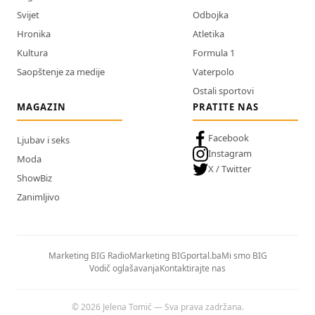
Svijet
Odbojka
Hronika
Atletika
Kultura
Formula 1
Saopštenje za medije
Vaterpolo
Ostali sportovi
MAGAZIN
PRATITE NAS
Facebook
Ljubav i seks
Instagram
Moda
X / Twitter
ShowBiz
Zanimljivo
Marketing BIG Radio
Marketing BIGportal.ba
Mi smo BIG
Vodič oglašavanja
Kontaktirajte nas
© 2026 Jelena Tomić — Sva prava zadržana.