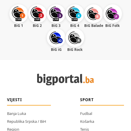
BiG 1
BiG 2
BiG 3
BiG 4
BiG Balade
BiG Folk
BiG iG
BiG Rock
VIJESTI
SPORT
Banja Luka
Fudbal
Republika Srpska / BiH
Košarka
Region
Tenis