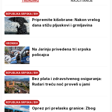
TRENDING
NAJČITANIJE
REPUBLIKA SRPSKA / BIH
Pripremite kišobrane: Nakon vrelog
dana stižu pljuskovi i grmljavina
HRONIKA
Na Јarinju privedena tri srpska
policajca
REPUBLIKA SRPSKA / BIH
Bez plata i zdravstvenog osiguranja:
Rudari treću noć proveli u jami
REPUBLIKA SRPSKA / BIH
Oprez pri prelasku granice: Zbog