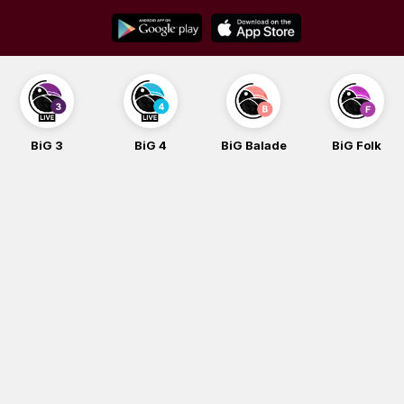
Skip
to
content
BiG 3
BiG 4
BiG Balade
BiG Folk