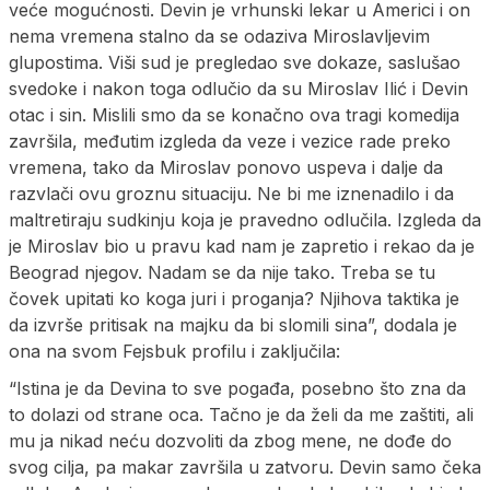
veće mogućnosti. Devin je vrhunski lekar u Americi i on
nema vremena stalno da se odaziva Miroslavljevim
glupostima. Viši sud je pregledao sve dokaze, saslušao
svedoke i nakon toga odlučio da su Miroslav Ilić i Devin
otac i sin. Mislili smo da se konačno ova tragi komedija
završila, međutim izgleda da veze i vezice rade preko
vremena, tako da Miroslav ponovo uspeva i dalje da
razvlači ovu groznu situaciju. Ne bi me iznenadilo i da
maltretiraju sudkinju koja je pravedno odlučila. Izgleda da
je Miroslav bio u pravu kad nam je zapretio i rekao da je
Beograd njegov. Nadam se da nije tako. Treba se tu
čovek upitati ko koga juri i proganja? Njihova taktika je
da izvrše pritisak na majku da bi slomili sina”, dodala je
ona na svom Fejsbuk profilu i zaključila:
“Istina je da Devina to sve pogađa, posebno što zna da
to dolazi od strane oca. Tačno je da želi da me zaštiti, ali
mu ja nikad neću dozvoliti da zbog mene, ne dođe do
svog cilja, pa makar završila u zatvoru. Devin samo čeka