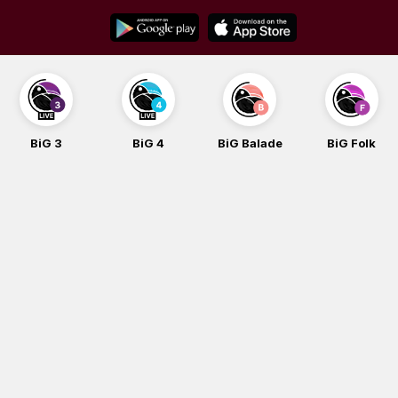
Skip
to
content
BiG 3
BiG 4
BiG Balade
BiG Folk