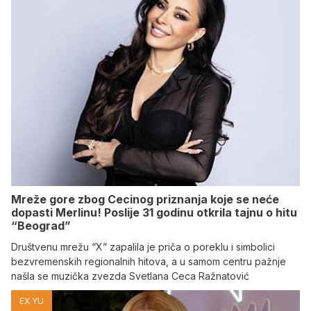
Mreže gore zbog Cecinog priznanja koje se neće
dopasti Merlinu! Poslije 31 godinu otkrila tajnu o hitu
“Beograd”
Društvenu mrežu “X” zapalila je priča o poreklu i simbolici
bezvremenskih regionalnih hitova, a u samom centru pažnje
našla se muzička zvezda Svetlana Ceca Ražnatović
EX YU