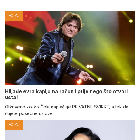
EX YU
Hiljade evra kaplju na račun i prije nego što otvori
usta!
Otkriveno koliko Čola naplaćuje PRIVATNE SVIRKE, a tek da
čujete posebne uslove
EX YU