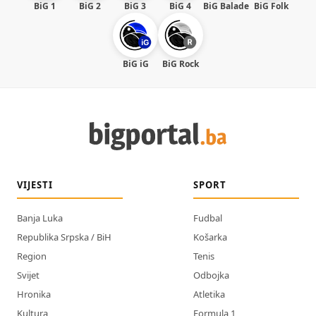
BiG 1
BiG 2
BiG 3
BiG 4
BiG Balade
BiG Folk
BiG iG
BiG Rock
VIJESTI
SPORT
Banja Luka
Fudbal
Republika Srpska / BiH
Košarka
Region
Tenis
Svijet
Odbojka
Hronika
Atletika
Kultura
Formula 1