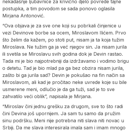
nekadašnje ljubavnice za krivično djelo povrede tajne
postupka, a tim povodom se sada ponovo oglasila
Mirjana Antonović.
“Ova objava je za sve one koji su pobrkali činjenice u
vezi Devinove borbe sa ocem, Miroslavom Ilićem. Prvo
što želim da kažem, po stoti put, nisam ja ta koja tužim
Miroslava. Ne tužim ga ja već njegov sin. Ja nisam jurila
ili svetila se Miroslavu svih godina dok je Devin rastao.
Tada mi je bio najpotrebniji da izdržavamo i vodimo brigu
o detetu. Tad je bio mlad pa ga bez obzira nisam jurila,
zašto bi ga jurila sad? Devin je pokušao na fin način sa
Miroslavom, ali kad je pročitao neke uvrede koje su bile
usmerene meni, odlučio je da ga tuži, sad je to sve
zahvatilo veći oblik”, napisala je Mirjana.
“Miroslav čini jednu grešku za drugom, sve to što radi
čini Devina još upornijem. Ja sam tu samo da pružim
sinu podršku. Meni nije potrebna niti slava niti novac u
Srbiji. Da me slava interesirala imala sam i imam mnogo