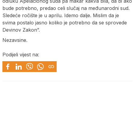
odluku Apelacionog suda pa makar kakva bila, da bi ako
bude potrebno, predao celi slučaj na međunarodni sud.
Sledeće ročište je u aprilu. Idemo dalje. Mislim da je
svima postalo jasno koliko je potrebno da se sprovede
Devinov Zakon”.
Nezavsine.
Podijeli vijest na: