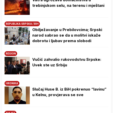
trebinjskom selu, na terenu i mještani
REPUBLIKA SRPSKA / BIH
Obilježavanje u Prebilovcima; Srpski
narod sabrao se da u molitvi iskaže
dobrotu i ljubav prema slobodi
REGION
Vučić zahvalio rukovodstvu Srpske:
Uvek ste uz Srbiju
HRONIKA
Slučaj Huse B. iz BiH pokrenuo “lavinu”
u Kelnu, provjerava se sve
SVIJET