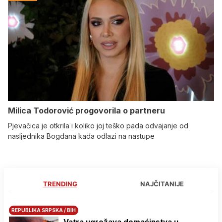
Milica Todorović progovorila o partneru
Pjevačica je otkrila i koliko joj teško pada odvajanje od
nasljednika Bogdana kada odlazi na nastupe
TRENDING
NAJČITANIJE
REPUBLIKA SRPSKA / BIH
Vatra ugrožava domaćinstva u