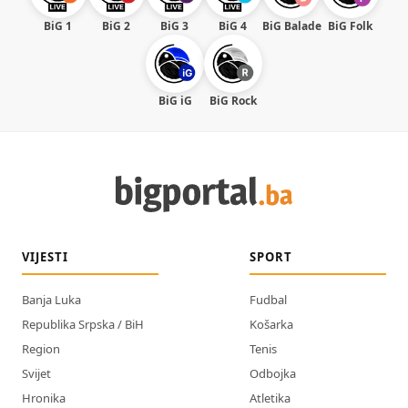
BiG 1
BiG 2
BiG 3
BiG 4
BiG Balade
BiG Folk
BiG iG
BiG Rock
VIJESTI
SPORT
Banja Luka
Fudbal
Republika Srpska / BiH
Košarka
Region
Tenis
Svijet
Odbojka
Hronika
Atletika