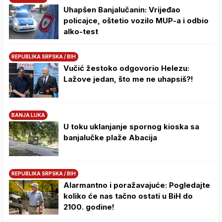
Uhapšen Banjalučanin: Vrijeđao
policajce, oštetio vozilo MUP-a i odbio
alko-test
REPUBLIKA SRPSKA / BIH
Vučić žestoko odgovorio Helezu:
Lažove jedan, što me ne uhapsiš?!
BANJA LUKA
U toku uklanjanje spornog kioska sa
banjalučke plaže Abacija
REPUBLIKA SRPSKA / BIH
Alarmantno i poražavajuće: Pogledajte
koliko će nas tačno ostati u BiH do
2100. godine!