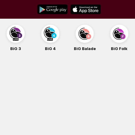
Skip
to
content
BiG 3
BiG 4
BiG Balade
BiG Folk