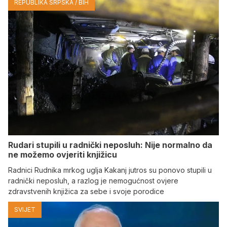
REPUBLIKA SRPSKA / BIH
Rudari stupili u radnički neposluh: Nije normalno da
ne možemo ovjeriti knjižicu
Radnici Rudnika mrkog uglja Kakanj jutros su ponovo stupili u
radnički neposluh, a razlog je nemogućnost ovjere
zdravstvenih knjižica za sebe i svoje porodice
SVIJET