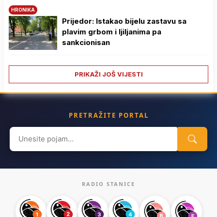
HRONIKA
Prijedor: Istakao bijelu zastavu sa
plavim grbom i ljiljanima pa
sankcionisan
PRIKAŽI JOŠ VIJESTI
PRETRAŽITE PORTAL
Search
for:
RADIO STANICE