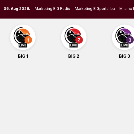
Skip
06. Aug 2026.
Marketing BIG Radio
Marketing BiGportal.ba
Mi smo 
to
content
BiG 1
BiG 2
BiG 3