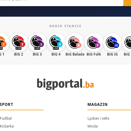
RADIO STANICE
G 1
BiG 2
BiG 3
BiG 4
BiG Balade
BiG Folk
BiG iG
BiG
SPORT
MAGAZIN
Fudbal
Ljubav i seks
Košarka
Moda