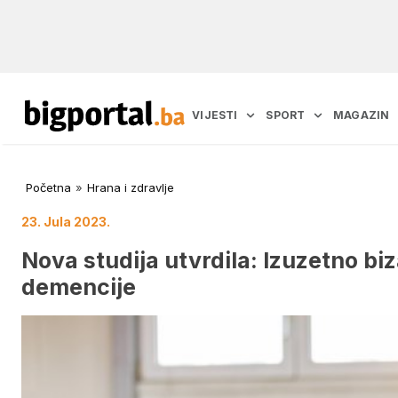
VIJESTI
SPORT
MAGAZIN
Početna
»
Hrana i zdravlje
23. Jula 2023.
Nova studija utvrdila: Izuzetno bi
demencije