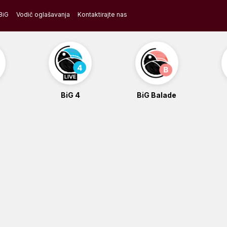
BiG
Vodič oglašavanja
Kontaktirajte nas
BiG 4
BiG Balade