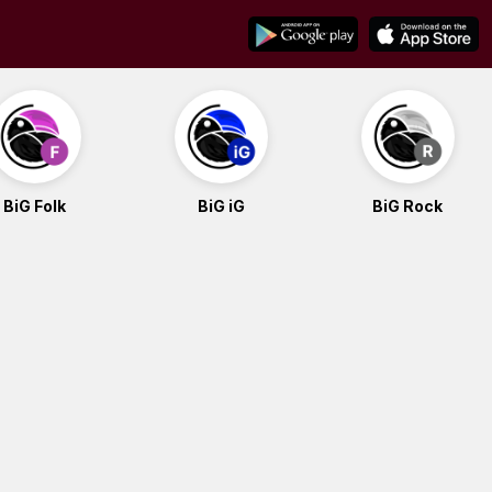
BiG Folk
BiG iG
BiG Rock