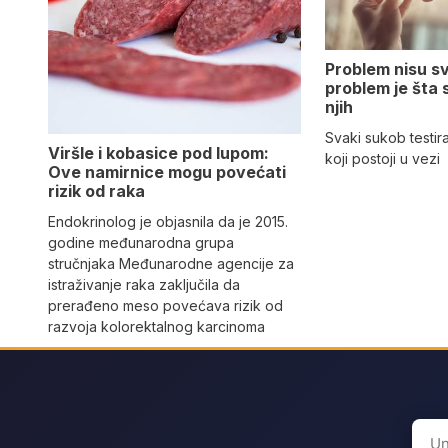
Problem nisu sv
problem je šta
njih
Svaki sukob testira
Viršle i kobasice pod lupom:
koji postoji u vezi
Ove namirnice mogu povećati
rizik od raka
Endokrinolog je objasnila da je 2015.
godine međunarodna grupa
stručnjaka Međunarodne agencije za
istraživanje raka zaključila da
prerađeno meso povećava rizik od
razvoja kolorektalnog karcinoma
Sear