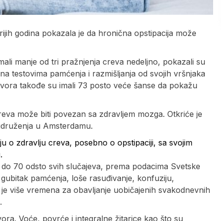
arijih godina pokazala je da hronična opstipacija može
imali manje od tri pražnjenja creva nedeljno, pokazali su
na testovima pamćenja i razmišljanja od svojih vršnjaka
 zatvora takođe su imali 73 posto veće šanse da pokažu
creva može biti povezan sa zdravljem mozga. Otkriće je
 udruženja u Amsterdamu.
ju o zdravlju creva, posebno o opstipaciji, sa svojim
.
 60 do 70 odsto svih slučajeva, prema podacima Svetske
gubitak pamćenja, loše rasuđivanje, konfuziju,
o je više vremena za obavljanje uobičajenih svakodnevnih
.
a. Voće, povrće i integralne žitarice kao što su