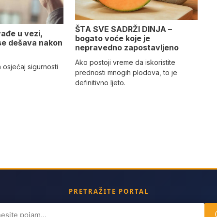
ŠTA SVE SADRŽI DINJA –
ađe u vezi,
bogato voće koje je
 se dešava nakon
nepravedno zapostavljeno
Ako postoji vreme da iskoristite
 osjećaj sigurnosti
prednosti mnogih plodova, to je
definitivno ljeto.
PRETRAŽITE PORTAL
ch