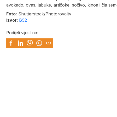
avokado, ovas, jabuke, artičoke, sočivo, kinoa i čia s
Foto:
Shutterstock/Photoroyalty
Izvor:
B92
Podijeli vijest na: