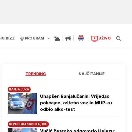
BIG BIZZ
PROGRAM
UŽIVO
TRENDING
NAJČITANIJE
BANJA LUKA
Uhapšen Banjalučanin: Vrijeđao
policajce, oštetio vozilo MUP-a i
odbio alko-test
REPUBLIKA SRPSKA / BIH
Vučić žestoko odgovorio Helezu: