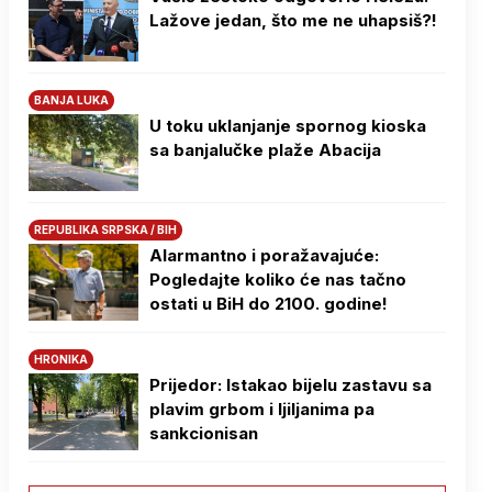
Lažove jedan, što me ne uhapsiš?!
BANJA LUKA
U toku uklanjanje spornog kioska
sa banjalučke plaže Abacija
REPUBLIKA SRPSKA / BIH
Alarmantno i poražavajuće:
Pogledajte koliko će nas tačno
ostati u BiH do 2100. godine!
HRONIKA
Prijedor: Istakao bijelu zastavu sa
plavim grbom i ljiljanima pa
sankcionisan