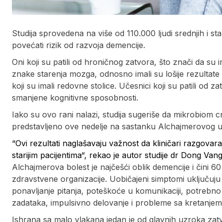
Studija sprovedena na više od 110.000 ljudi srednjih i st
povećati rizik od razvoja demencije.
Oni koji su patili od hroničnog zatvora, što znači da su 
znake starenja mozga, odnosno imali su lošije rezultate 
koji su imali redovne stolice. Učesnici koji su patili od
smanjene kognitivne sposobnosti.
Iako su ovo rani nalazi, studija sugeriše da mikrobiom 
predstavljeno ove nedelje na sastanku Alchajmerovog
“Ovi rezultati naglašavaju važnost da kliničari razgovara
starijim pacijentima“, rekao je autor studije dr Dong Vang
Alchajmerova bolest je najčešći oblik demencije i čini
zdravstvene organizacije. Uobičajeni simptomi uključuju 
ponavljanje pitanja, poteškoće u komunikaciji, potrebn
zadataka, impulsivno delovanje i probleme sa kretanjem
Ishrana sa malo vlakana jedan je od glavnih uzroka zatvor