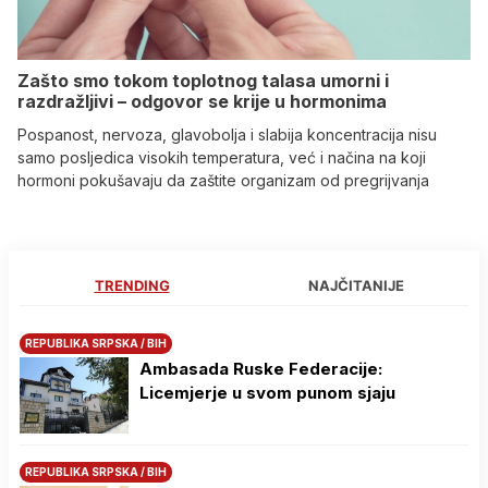
Zašto smo tokom toplotnog talasa umorni i
razdražljivi – odgovor se krije u hormonima
Pospanost, nervoza, glavobolja i slabija koncentracija nisu
samo posljedica visokih temperatura, već i načina na koji
hormoni pokušavaju da zaštite organizam od pregrijvanja
TRENDING
NAJČITANIJE
REPUBLIKA SRPSKA / BIH
Ambasada Ruske Federacije:
Licemjerje u svom punom sjaju
REPUBLIKA SRPSKA / BIH