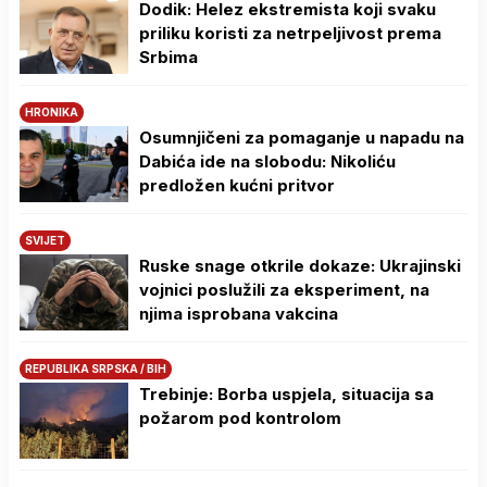
Dodik: Helez ekstremista koji svaku
priliku koristi za netrpeljivost prema
Srbima
HRONIKA
Osumnjičeni za pomaganje u napadu na
Dabića ide na slobodu: Nikoliću
predložen kućni pritvor
SVIJET
Ruske snage otkrile dokaze: Ukrajinski
vojnici poslužili za eksperiment, na
njima isprobana vakcina
REPUBLIKA SRPSKA / BIH
Trebinje: Borba uspjela, situacija sa
požarom pod kontrolom