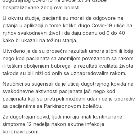
dugotrajnog Covid-19 na živote 3.754 osobe
hospitalizovane zbog ove bolesti.
U okviru studije, pacijenti su morali da odgovore na
pitanja u aplikaciji o tome koliko dugo Covid-19 utiče na
njihov svakodnevni život i da daju ocenu od 0 do 40
kako bi ukazali na težinu stanja.
Utvrđeno je da su prosečni rezultati umora slični ili lošiji
nego kod pacijenata sa anemijom povezanom sa rakom
ili teškim oboljenjem bubrega, a rezultati kvaliteta života
takođe su bili niži od onih sa uznapredovalim rakom.
Naučnici su sugerisali da je uticaj dugotrajnog kovida na
svakodnevne aktivnosti pacijenata jači nego kod
pacijenata koji su pretrpeli moždani udar i da je uporediv
sa pacijentima sa Parkinsonovom bolešću.
Za dugotrajan covid, ljudi moraju imati kontinuirane
simptome 12 nedelja nakon akutne infekcije
koronavirusom.