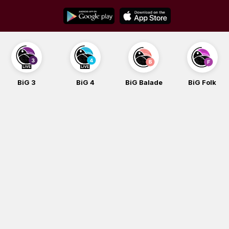
Skip
to
content
BiG 3
BiG 4
BiG Balade
BiG Folk