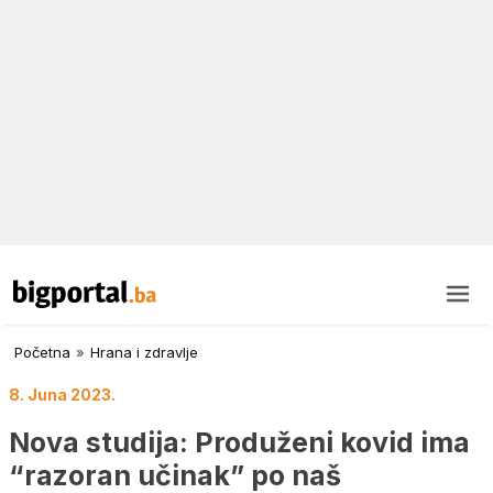
Početna
»
Hrana i zdravlje
8. Juna 2023.
Nova studija: Produženi kovid ima
“razoran učinak” po naš