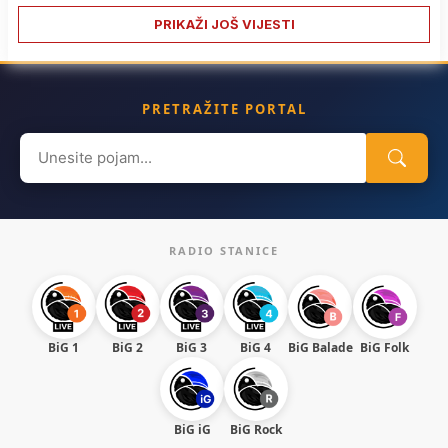
PRIKAŽI JOŠ VIJESTI
PRETRAŽITE PORTAL
Search
for:
RADIO STANICE
BiG 1
BiG 2
BiG 3
BiG 4
BiG Balade
BiG Folk
BiG iG
BiG Rock