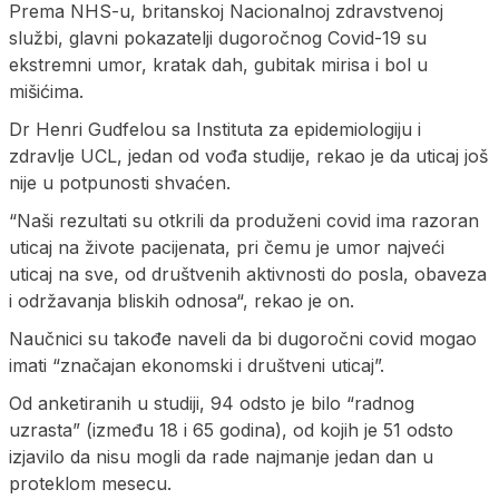
Prema NHS-u, britanskoj Nacionalnoj zdravstvenoj
službi, glavni pokazatelji dugoročnog Covid-19 su
ekstremni umor, kratak dah, gubitak mirisa i bol u
mišićima.
Dr Henri Gudfelou sa Instituta za epidemiologiju i
zdravlje UCL, jedan od vođa studije, rekao je da uticaj još
nije u potpunosti shvaćen.
“Naši rezultati su otkrili da produženi covid ima razoran
uticaj na živote pacijenata, pri čemu je umor najveći
uticaj na sve, od društvenih aktivnosti do posla, obaveza
i održavanja bliskih odnosa“, rekao je on.
Naučnici su takođe naveli da bi dugoročni covid mogao
imati “značajan ekonomski i društveni uticaj”.
Od anketiranih u studiji, 94 odsto je bilo “radnog
uzrasta” (između 18 i 65 godina), od kojih je 51 odsto
izjavilo da nisu mogli da rade najmanje jedan dan u
proteklom mesecu.