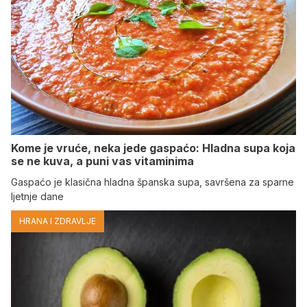
Kome je vruće, neka jede gaspaćo: Hladna supa koja
se ne kuva, a puni vas vitaminima
Gaspaćo je klasična hladna španska supa, savršena za sparne
ljetnje dane
HRANA I ZDRAVLJE