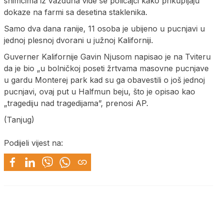
snimcima iz vazduha vide se policajci kako prikupljaju
dokaze na farmi sa desetina staklenika.
Samo dva dana ranije, 11 osoba je ubijeno u pucnjavi u
jednoj plesnoj dvorani u južnoj Kaliforniji.
Guverner Kalifornije Gavin Njusom napisao je na Tviteru
da je bio „u bolničkoj poseti žrtvama masovne pucnjave
u gardu Monterej park kad su ga obavestili o još jednoj
pucnjavi, ovaj put u Halfmun beju, što je opisao kao
„tragediju nad tragedijama”, prenosi AP.
(Tanjug)
Podijeli vijest na: