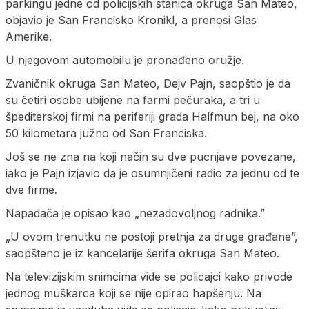
parkingu jedne od policijskih stanica okruga San Mateo,
objavio je San Francisko Kronikl, a prenosi Glas
Amerike.
U njegovom automobilu je pronađeno oružje.
Zvaničnik okruga San Mateo, Dejv Pajn, saopštio je da
su četiri osobe ubijene na farmi pečuraka, a tri u
špediterskoj firmi na periferiji grada Halfmun bej, na oko
50 kilometara južno od San Franciska.
Još se ne zna na koji način su dve pucnjave povezane,
iako je Pajn izjavio da je osumnjičeni radio za jednu od te
dve firme.
Napadača je opisao kao „nezadovoljnog radnika.”
„U ovom trenutku ne postoji pretnja za druge građane”,
saopšteno je iz kancelarije šerifa okruga San Mateo.
Na televizijskim snimcima vide se policajci kako privode
jednog muškarca koji se nije opirao hapšenju. Na