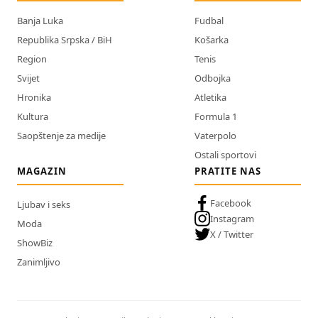
Banja Luka
Fudbal
Republika Srpska / BiH
Košarka
Region
Tenis
Svijet
Odbojka
Hronika
Atletika
Kultura
Formula 1
Saopštenje za medije
Vaterpolo
Ostali sportovi
MAGAZIN
PRATITE NAS
Facebook
Ljubav i seks
Instagram
Moda
X / Twitter
ShowBiz
Zanimljivo