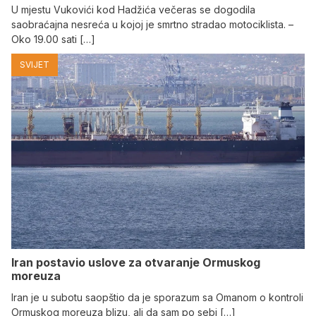
U mjestu Vukovići kod Hadžića večeras se dogodila
saobraćajna nesreća u kojoj je smrtno stradao motociklista. –
Oko 19.00 sati […]
SVIJET
Iran postavio uslove za otvaranje Ormuskog
moreuza
Iran je u subotu saopštio da je sporazum sa Omanom o kontroli
Ormuskog moreuza blizu, ali da sam po sebi […]