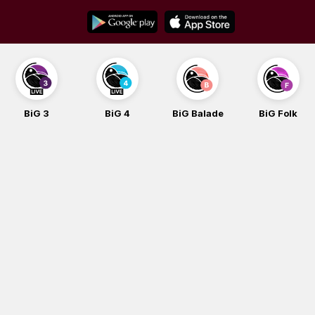
Skip
to
content
BiG 3
BiG 4
BiG Balade
BiG Folk