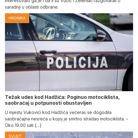
Interesovalo ga je i da li su Vučić i Zelenski razgovarali o
saradnji u oblasti odbrane.
HRONIKA
Težak udes kod Hadžića: Poginuo motociklista,
saobraćaj u potpunosti obustavljen
U mjestu Vukovići kod Hadžića večeras se dogodila
saobraćajna nesreća u kojoj je smrtno stradao motociklista. –
Oko 19.00 sati […]
SVIJET