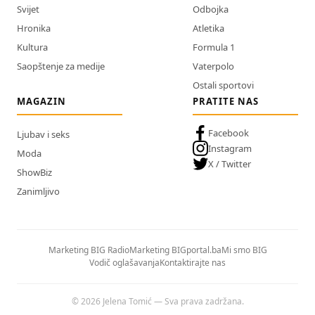
Svijet
Odbojka
Hronika
Atletika
Kultura
Formula 1
Saopštenje za medije
Vaterpolo
Ostali sportovi
MAGAZIN
PRATITE NAS
Facebook
Ljubav i seks
Instagram
Moda
X / Twitter
ShowBiz
Zanimljivo
Marketing BIG Radio
Marketing BIGportal.ba
Mi smo BIG
Vodič oglašavanja
Kontaktirajte nas
© 2026 Jelena Tomić — Sva prava zadržana.