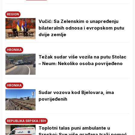
REGION
Vučić: Sa Zelenskim o unapređenju
bilateralnih odnosa i evropskom putu
dvije zemlje
HRONIKA
Težak sudar više vozila na putu Stolac
– Neum: Nekoliko osoba povrijeđeno
HRONIKA
Sudar vozova kod Bjelovara, ima
povrijeđenih
REPUBLIKA SRPSKA / BIH
Toplotni talas puni ambulante u
Srpskoj: Sve više građana traži pomoć