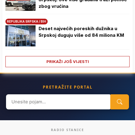
zbog vrućina
REPUBLIKA SRPSKA / BIH
Deset najvećih poreskih dužnika u
Srpskoj duguju više od 84 miliona KM
PRIKAŽI JOŠ VIJESTI
PRETRAŽITE PORTAL
Search
for:
RADIO STANICE