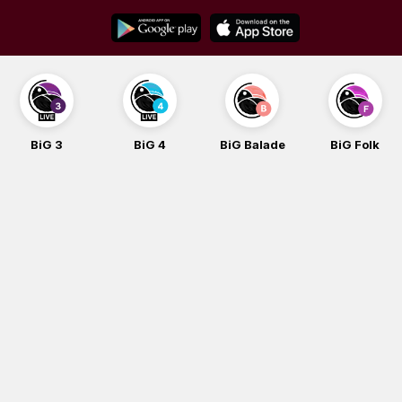
Skip
to
content
BiG 3
BiG 4
BiG Balade
BiG Folk