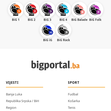
BiG 1
BiG 2
BiG 3
BiG 4
BiG Balade
BiG Folk
BiG iG
BiG Rock
VIJESTI
SPORT
Banja Luka
Fudbal
Republika Srpska / BiH
Košarka
Region
Tenis