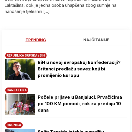
Laktašima, dok je jedna osoba uhapšena zbog sumnje na
nanošenje tjelesnih […]
TRENDING
NAJČITANIJE
REPUBLIKA SRPSKA / BIH
BiH u novoj evropskoj konfederaciji?
Britanci predlažu savez koji bi
promijenio Europu
BANJA LUKA
Počele prijave u Banjaluci: Prvačićima
po 100 KM pomoći, rok za predaju 10
dana
HRONIKA
Split: Torcida istakla uvredljiv