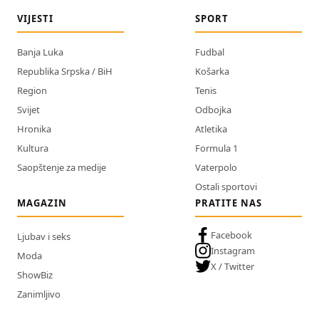
VIJESTI
SPORT
Banja Luka
Fudbal
Republika Srpska / BiH
Košarka
Region
Tenis
Svijet
Odbojka
Hronika
Atletika
Kultura
Formula 1
Saopštenje za medije
Vaterpolo
Ostali sportovi
MAGAZIN
PRATITE NAS
Facebook
Ljubav i seks
Instagram
Moda
X / Twitter
ShowBiz
Zanimljivo