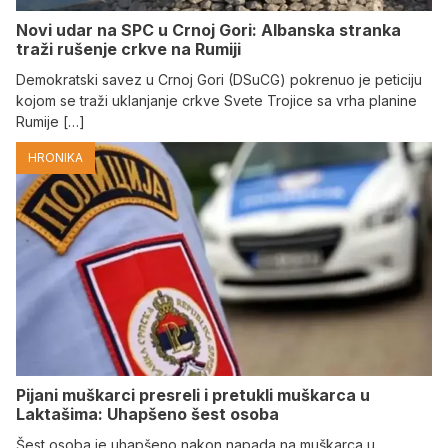
Novi udar na SPC u Crnoj Gori: Albanska stranka
traži rušenje crkve na Rumiji
Demokratski savez u Crnoj Gori (DSuCG) pokrenuo je peticiju
kojom se traži uklanjanje crkve Svete Trojice sa vrha planine
Rumije […]
HRONIKA
Pijani muškarci presreli i pretukli muškarca u
Laktašima: Uhapšeno šest osoba
Šest osoba je uhapšeno nakon napada na muškarca u