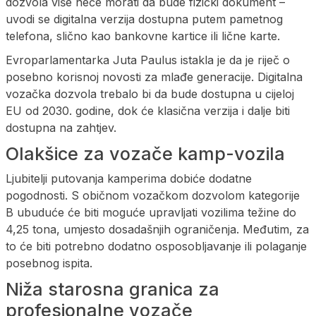
dozvola više neće morati da bude fizički dokument –
uvodi se digitalna verzija dostupna putem pametnog
telefona, slično kao bankovne kartice ili lične karte.
Evroparlamentarka Juta Paulus istakla je da je riječ o
posebno korisnoj novosti za mlađe generacije. Digitalna
vozačka dozvola trebalo bi da bude dostupna u cijeloj
EU od 2030. godine, dok će klasična verzija i dalje biti
dostupna na zahtjev.
Olakšice za vozače kamp-vozila
Ljubitelji putovanja kamperima dobiće dodatne
pogodnosti. S običnom vozačkom dozvolom kategorije
B ubuduće će biti moguće upravljati vozilima težine do
4,25 tona, umjesto dosadašnjih ograničenja. Međutim, za
to će biti potrebno dodatno osposobljavanje ili polaganje
posebnog ispita.
Niža starosna granica za
profesionalne vozače