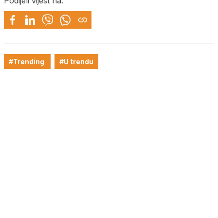
Podijeli vijest na:
#Trending
#U trendu