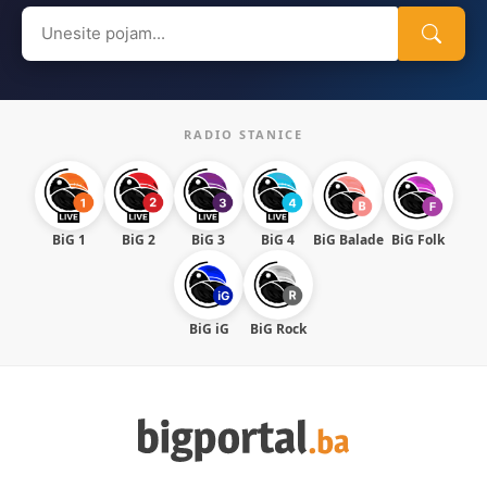
Search
for:
RADIO STANICE
BiG 1
BiG 2
BiG 3
BiG 4
BiG Balade
BiG Folk
BiG iG
BiG Rock