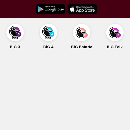
Skip
to
content
G 3
BiG 4
BiG Balade
BiG Folk
B