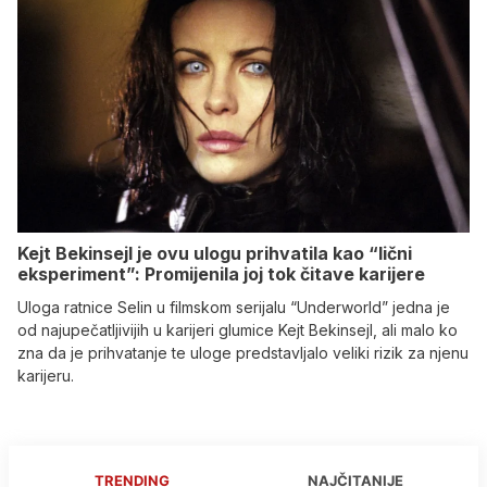
Kejt Bekinsejl je ovu ulogu prihvatila kao “lični
eksperiment”: Promijenila joj tok čitave karijere
Uloga ratnice Selin u filmskom serijalu “Underworld” jedna je
od najupečatljivijih u karijeri glumice Kejt Bekinsejl, ali malo ko
zna da je prihvatanje te uloge predstavljalo veliki rizik za njenu
karijeru.
TRENDING
NAJČITANIJE