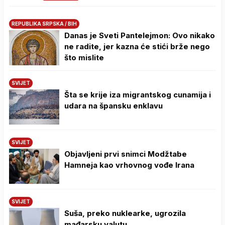
REPUBLIKA SRPSKA / BIH
Danas je Sveti Pantelejmon: Ovo nikako
ne radite, jer kazna će stići brže nego
što mislite
SVIJET
Šta se krije iza migrantskog cunamija i
udara na špansku enklavu
SVIJET
Objavljeni prvi snimci Modžtabe
Hamneja kao vrhovnog vođe Irana
SVIJET
Suša, preko nuklearke, ugrozila
mađarsku valutu