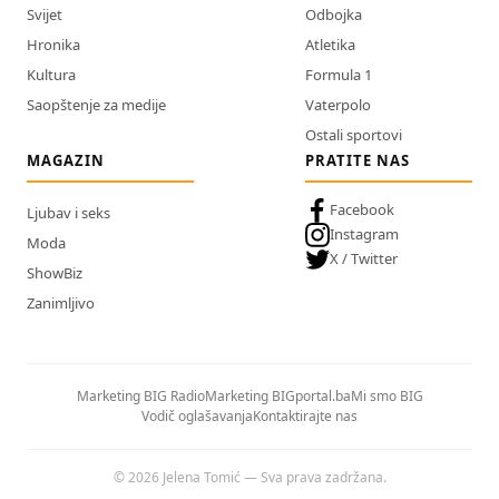
Svijet
Odbojka
Hronika
Atletika
Kultura
Formula 1
Saopštenje za medije
Vaterpolo
Ostali sportovi
MAGAZIN
PRATITE NAS
Facebook
Ljubav i seks
Instagram
Moda
X / Twitter
ShowBiz
Zanimljivo
Marketing BIG Radio
Marketing BIGportal.ba
Mi smo BIG
Vodič oglašavanja
Kontaktirajte nas
© 2026 Jelena Tomić — Sva prava zadržana.