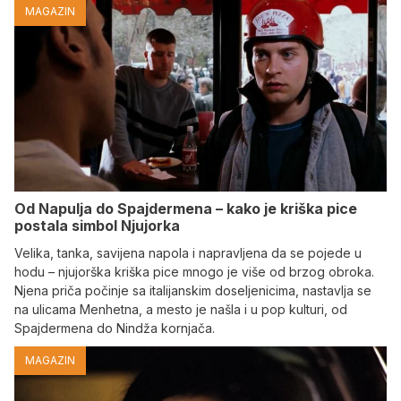
MAGAZIN
Od Napulja do Spajdermena – kako je kriška pice
postala simbol Njujorka
Velika, tanka, savijena napola i napravljena da se pojede u
hodu – njujorška kriška pice mnogo je više od brzog obroka.
Njena priča počinje sa italijanskim doseljenicima, nastavlja se
na ulicama Menhetna, a mesto je našla i u pop kulturi, od
Spajdermena do Nindža kornjača.
MAGAZIN