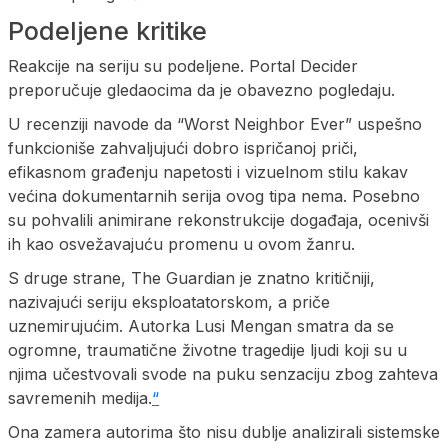
Podeljene kritike
Reakcije na seriju su podeljene. Portal Decider
preporučuje gledaocima da je obavezno pogledaju.
U recenziji navode da “Worst Neighbor Ever” uspešno
funkcioniše zahvaljujući dobro ispričanoj priči,
efikasnom građenju napetosti i vizuelnom stilu kakav
većina dokumentarnih serija ovog tipa nema. Posebno
su pohvalili animirane rekonstrukcije događaja, ocenivši
ih kao osvežavajuću promenu u ovom žanru.
S druge strane, The Guardian je znatno kritičniji,
nazivajući seriju eksploatatorskom, a priče
uznemirujućim. Autorka Lusi Mengan smatra da se
ogromne, traumatične životne tragedije ljudi koji su u
njima učestvovali svode na puku senzaciju zbog zahteva
savremenih medija.
“
Ona zamera autorima što nisu dublje analizirali sistemske