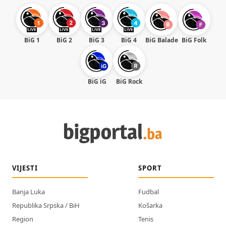
BiG 1
BiG 2
BiG 3
BiG 4
BiG Balade
BiG Folk
BiG iG
BiG Rock
VIJESTI
SPORT
Banja Luka
Fudbal
Republika Srpska / BiH
Košarka
Region
Tenis