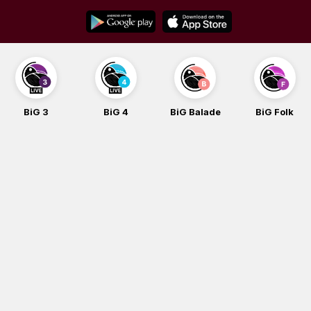
Skip
to
content
BiG 4
BiG Balade
BiG Folk
BiG iG