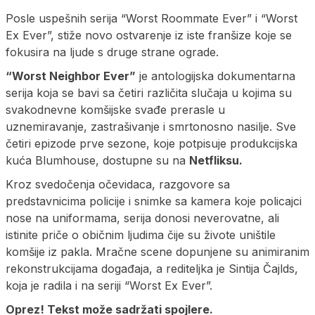
Posle uspešnih serija “Worst Roommate Ever” i “Worst
Ex Ever”, stiže novo ostvarenje iz iste franšize koje se
fokusira na ljude s druge strane ograde.
“Worst Neighbor Ever”
je antologijska dokumentarna
serija koja se bavi sa četiri različita slučaja u kojima su
svakodnevne komšijske svađe prerasle u
uznemiravanje, zastrašivanje i smrtonosno nasilje. Sve
četiri epizode prve sezone, koje potpisuje produkcijska
kuća Blumhouse, dostupne su na
Netfliksu.
Kroz svedočenja očevidaca, razgovore sa
predstavnicima policije i snimke sa kamera koje policajci
nose na uniformama, serija donosi neverovatne, ali
istinite priče o običnim ljudima čije su živote uništile
komšije iz pakla. Mračne scene dopunjene su animiranim
rekonstrukcijama događaja, a rediteljka je Sintija Čajlds,
koja je radila i na seriji “Worst Ex Ever”.
Oprez! Tekst može sadržati spojlere.