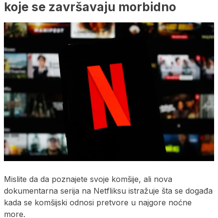
koje se završavaju morbidno
Mislite da da poznajete svoje komšije, ali nova
dokumentarna serija na Netfliksu istražuje šta se događa
kada se komšijski odnosi pretvore u najgore noćne
more.