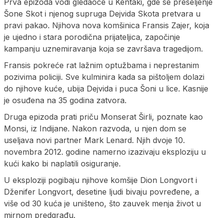
Prva epizoda vodi gledaoce u Kentaki, gde se preseljenje
Šone Skot i njenog supruga Dejvida Skota pretvara u
pravi pakao. Njihova nova komšinica Fransis Zajer, koja
je ujedno i stara porodična prijateljica, započinje
kampanju uznemiravanja koja se završava tragedijom.
Fransis pokreće rat lažnim optužbama i neprestanim
pozivima policiji. Sve kulminira kada sa pištoljem dolazi
do njihove kuće, ubija Dejvida i puca Šoni u lice. Kasnije
je osuđena na 35 godina zatvora.
Druga epizoda prati priču Monserat Širli, poznate kao
Monsi, iz Indijane. Nakon razvoda, u njen dom se
useljava novi partner Mark Lenard. Njih dvoje 10.
novembra 2012. godine namerno izazivaju eksploziju u
kući kako bi naplatili osiguranje.
U eksploziji pogibaju njihove komšije Dion Longvort i
Dženifer Longvort, desetine ljudi bivaju povređene, a
više od 30 kuća je uništeno, što zauvek menja život u
mirnom predgrađu.