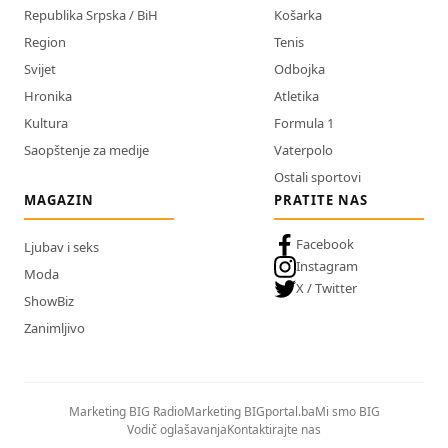
Republika Srpska / BiH
Košarka
Region
Tenis
Svijet
Odbojka
Hronika
Atletika
Kultura
Formula 1
Saopštenje za medije
Vaterpolo
Ostali sportovi
MAGAZIN
PRATITE NAS
Facebook
Ljubav i seks
Instagram
Moda
X / Twitter
ShowBiz
Zanimljivo
Marketing BIG Radio
Marketing BIGportal.ba
Mi smo BIG
Vodič oglašavanja
Kontaktirajte nas