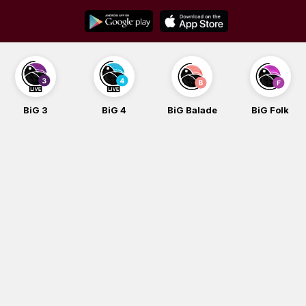
Skip
to
content
BiG 3
BiG 4
BiG Balade
BiG Folk