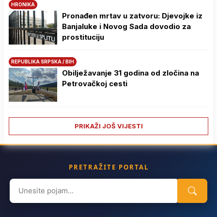
HRONIKA
Pronađen mrtav u zatvoru: Djevojke iz
Banjaluke i Novog Sada dovodio za
prostituciju
REPUBLIKA SRPSKA / BIH
Obilježavanje 31 godina od zločina na
Petrovačkoj cesti
PRIKAŽI JOŠ VIJESTI
PRETRAŽITE PORTAL
Search
for: