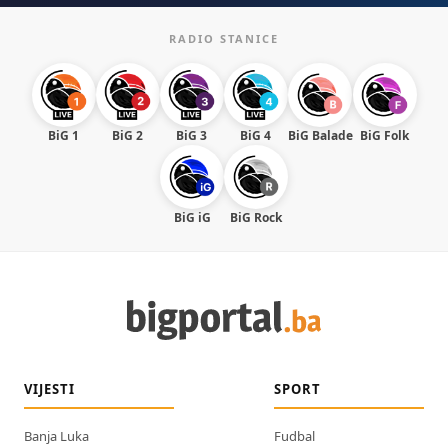
RADIO STANICE
BiG 1
BiG 2
BiG 3
BiG 4
BiG Balade
BiG Folk
BiG iG
BiG Rock
VIJESTI
SPORT
Banja Luka
Fudbal