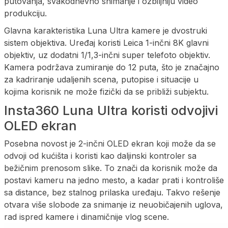
putovanja, svakodnevno snimanje i ozbiljniju video
produkciju.
Glavna karakteristika Luna Ultra kamere je dvostruki
sistem objektiva. Uređaj koristi Leica 1-inčni 8K glavni
objektiv, uz dodatni 1/1,3-inčni super telefoto objektiv.
Kamera podržava zumiranje do 12 puta, što je značajno
za kadriranje udaljenih scena, putopise i situacije u
kojima korisnik ne može fizički da se približi subjektu.
Insta360 Luna Ultra koristi odvojivi
OLED ekran
Posebna novost je 2-inčni OLED ekran koji može da se
odvoji od kućišta i koristi kao daljinski kontroler sa
bežičnim prenosom slike. To znači da korisnik može da
postavi kameru na jedno mesto, a kadar prati i kontroliše
sa distance, bez stalnog prilaska uređaju. Takvo rešenje
otvara više slobode za snimanje iz neuobičajenih uglova,
rad ispred kamere i dinamičnije vlog scene.