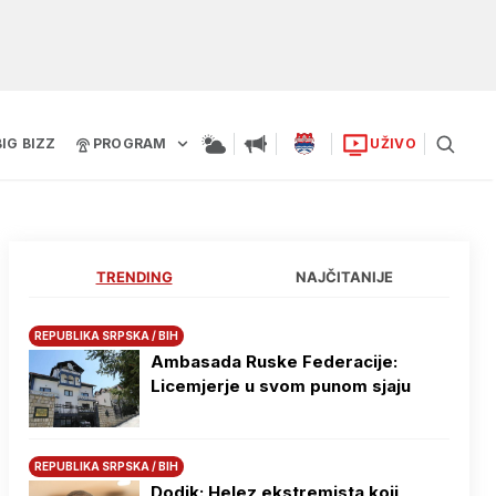
BIG BIZZ
PROGRAM
UŽIVO
TRENDING
NAJČITANIJE
REPUBLIKA SRPSKA / BIH
Ambasada Ruske Federacije:
Licemjerje u svom punom sjaju
REPUBLIKA SRPSKA / BIH
Dodik: Helez ekstremista koji