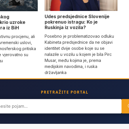
Udes predsjednice Slovenije
skog
pokrenuo istragu: Ko je
krio uzroke
Ruskinja iz vozila?
ra iz BiH
Posebno je problematizovao odluku
tivnu procjenu, ali
Kabineta predsjednice da ne objavi
vremenski uslovi,
identitet dvije osobe koje su se
mosferskog pritiska
nalazile u vozilu u kojem je bila Pirc
e vjerovatno su
Musar, među kojima je, prema
gu
medijskim navodima, i ruska
državljanka
PRETRAŽITE PORTAL
ch