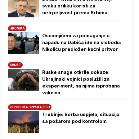
svaku priliku koristi za
netrpeljivost prema Srbima
HRONIKA
Osumnjičeni za pomaganje u
napadu na Dabića ide na slobodu:
Nikoliću predložen kućni pritvor
SVIJET
Ruske snage otkrile dokaze:
Ukrajinski vojnici poslužili za
eksperiment, na njima isprobana
vakcina
REPUBLIKA SRPSKA / BIH
Trebinje: Borba uspjela, situacija
sa požarom pod kontrolom