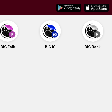
BiG Folk
BiG iG
BiG Rock