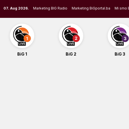
Skip
07. Aug 2026.
Marketing BIG Radio
Marketing BiGportal.ba
Mi smo 
to
content
BiG 1
BiG 2
BiG 3