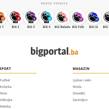
RADIO STANICE
G 1
BiG 2
BiG 3
BiG 4
BiG Balade
BiG Folk
BiG iG
BiG
SPORT
MAGAZIN
Fudbal
Ljubav i seks
Košarka
Moda
Tenis
ShowBiz
Odbojka
Zanimljivo
Atletika