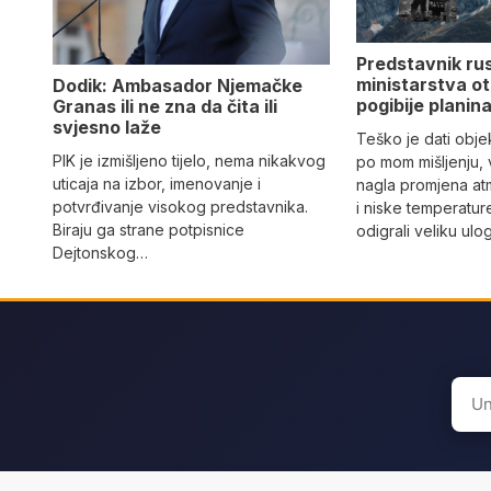
Predstavnik ru
ministarstva ot
Dodik: Ambasador Njemačke
pogibije planina
Granas ili ne zna da čita ili
svjesno laže
Teško je dati objek
PIK je izmišljeno tijelo, nema nikakvog
po mom mišljenju, 
uticaja na izbor, imenovanje i
nagla promjena at
potvrđivanje visokog predstavnika.
i niske temperatur
Biraju ga strane potpisnice
odigrali veliku ulo
Dejtonskog…
Sear
for: