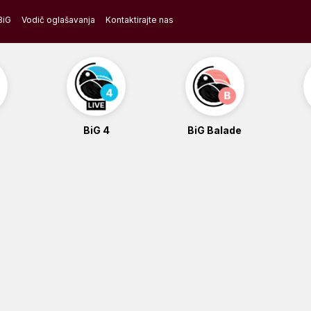
BiG
Vodič oglašavanja
Kontaktirajte nas
BiG 4
BiG Balade