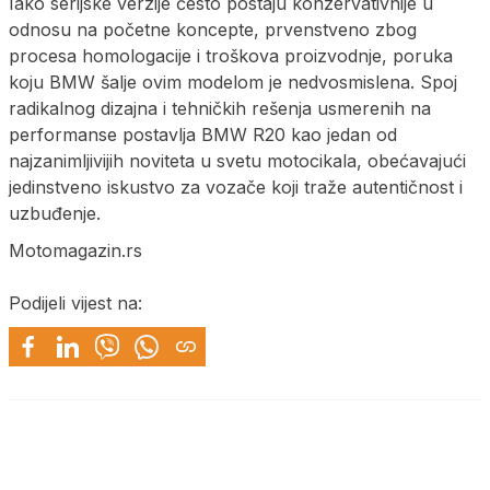
Iako serijske verzije često postaju konzervativnije u
odnosu na početne koncepte, prvenstveno zbog
procesa homologacije i troškova proizvodnje, poruka
koju BMW šalje ovim modelom je nedvosmislena. Spoj
radikalnog dizajna i tehničkih rešenja usmerenih na
performanse postavlja BMW R20 kao jedan od
najzanimljivijih noviteta u svetu motocikala, obećavajući
jedinstveno iskustvo za vozače koji traže autentičnost i
uzbuđenje.
Motomagazin.rs
Podijeli vijest na: