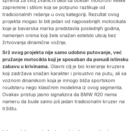
sprema za svoj zvanični debi sa bokser motorom velike
zapremine i stilom koji se potpuno razlikuje od
tradicionalnih rešenja u ovoj kategoriji. Rezultat ovog
projekta mogao bi biti jedan od najposebnijih motocikala
koje je bavarska marka predstavila poslednjih godina,
namenjen onima koji žele snažan estetski uticaj bez
žrtvovanja dinamične vožnje.
Srž ovog projekta nije samo udobno putovanje, već
pružanje motocikla koji je sposoban da ponudi istinsku
zabavu u krivinama.
Glavni cilj je bio kreiranje kruzera
koji zadržava snažan karakter i prisustvo na putu, ali sa
voznom dinamikom koja je mnogo bliža sportskom
roudsteru nego klasičnim modelima iz ovog segmenta.
Ovakav pristup jasno signalizira da BMW R20 nema
nameru da bude samo još jedan tradicionalni kruzer na
tržištu.