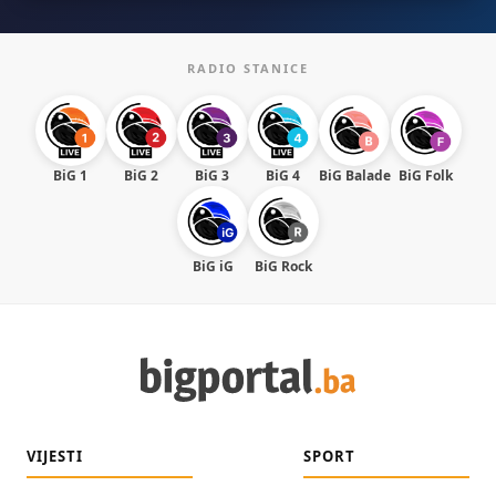
RADIO STANICE
BiG 1
BiG 2
BiG 3
BiG 4
BiG Balade
BiG Folk
BiG iG
BiG Rock
VIJESTI
SPORT