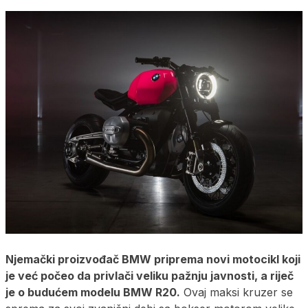
Njemački proizvođač BMW priprema novi motocikl koji
je već počeo da privlači veliku pažnju javnosti, a riječ
je o budućem modelu BMW R20.
Ovaj maksi kruzer se