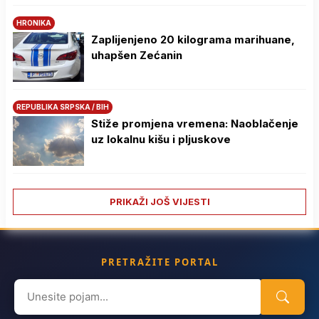
HRONIKA
Zaplijenjeno 20 kilograma marihuane,
uhapšen Zećanin
REPUBLIKA SRPSKA / BIH
Stiže promjena vremena: Naoblačenje
uz lokalnu kišu i pljuskove
PRIKAŽI JOŠ VIJESTI
PRETRAŽITE PORTAL
Search
for: