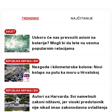
TRENDING
NAJČITANIJE
SVIJET
Uskoro će nas prevoziti avioni na
baterije? Mogli bi da lete na veoma
popularnim relacijama
REPUBLIKA SRPSKA / BIH
Nezgode i kilometarske kolone: Novi
kolaps na putu ka moru u Hrvatskoj
REPUBLIKA SRPSKA / BIH
Autori sa Harvarda: Svi nametnuti
zakoni ništavni, jer visoki predstavnik
nije nikad imao zakonodavna ovlaštenja