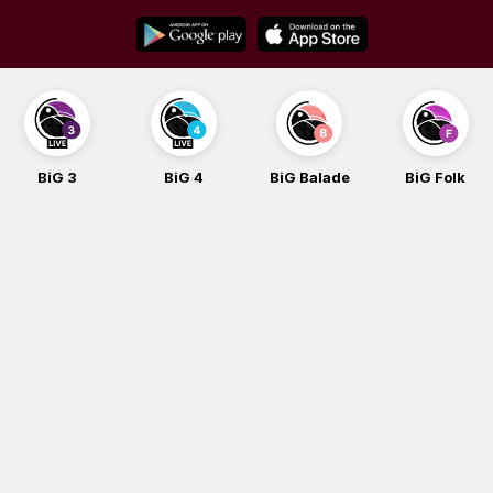
Skip
to
content
BiG 3
BiG 4
BiG Balade
BiG Folk