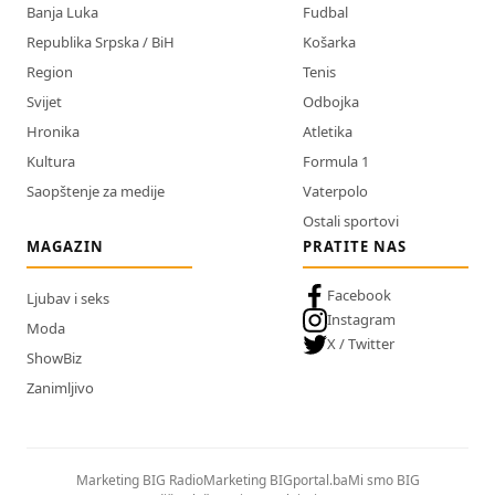
Banja Luka
Fudbal
Republika Srpska / BiH
Košarka
Region
Tenis
Svijet
Odbojka
Hronika
Atletika
Kultura
Formula 1
Saopštenje za medije
Vaterpolo
Ostali sportovi
MAGAZIN
PRATITE NAS
Facebook
Ljubav i seks
Instagram
Moda
X / Twitter
ShowBiz
Zanimljivo
Marketing BIG Radio
Marketing BIGportal.ba
Mi smo BIG