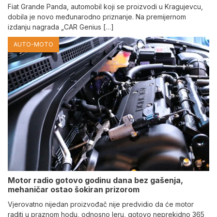
Fiat Grande Panda, automobil koji se proizvodi u Kragujevcu,
dobila je novo međunarodno priznanje. Na premijernom
izdanju nagrada „CAR Genius […]
AUTO-MOTO
Motor radio gotovo godinu dana bez gašenja,
mehaničar ostao šokiran prizorom
Vjerovatno nijedan proizvođač nije predvidio da će motor
raditi u praznom hodu, odnosno leru, gotovo neprekidno 365