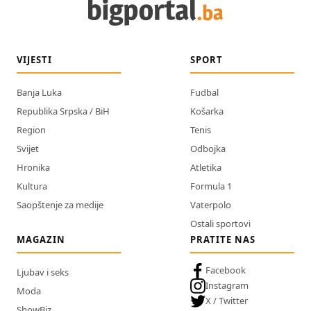
VIJESTI
SPORT
Banja Luka
Fudbal
Republika Srpska / BiH
Košarka
Region
Tenis
Svijet
Odbojka
Hronika
Atletika
Kultura
Formula 1
Saopštenje za medije
Vaterpolo
Ostali sportovi
MAGAZIN
PRATITE NAS
Facebook
Ljubav i seks
Instagram
Moda
X / Twitter
ShowBiz