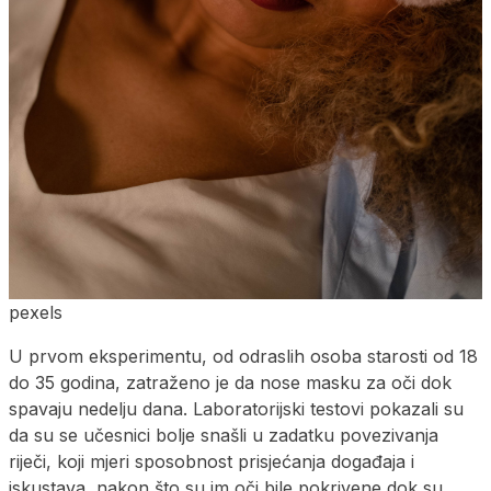
pexels
U prvom eksperimentu, od odraslih osoba starosti od 18
do 35 godina, zatraženo je da nose masku za oči dok
spavaju nedelju dana. Laboratorijski testovi pokazali su
da su se učesnici bolje snašli u zadatku povezivanja
riječi, koji mjeri sposobnost prisjećanja događaja i
iskustava, nakon što su im oči bile pokrivene dok su