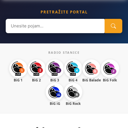
PRETRAŽITE PORTAL
Search
for:
RADIO STANICE
BiG 1
BiG 2
BiG 3
BiG 4
BiG Balade
BiG Folk
BiG iG
BiG Rock