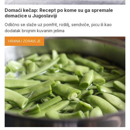
Domaći kečap: Recept po kome su ga spremale
domaćice u Jugoslaviji
Odlično se slaže uz pomfrit, roštilj, sendviče, picu ili kao
dodatak brojnim kuvanim jelima
HRANA I ZDRAVLJE