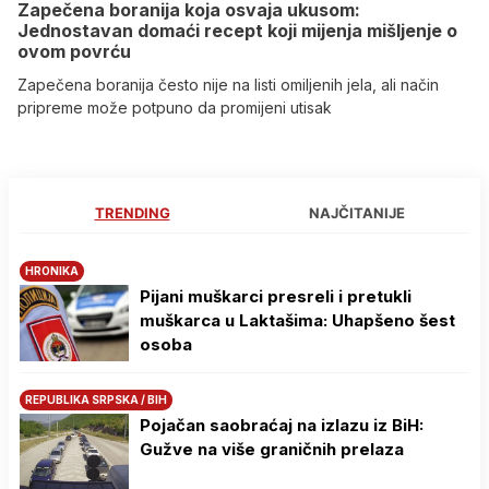
Zapečena boranija koja osvaja ukusom:
Jednostavan domaći recept koji mijenja mišljenje o
ovom povrću
Zapečena boranija često nije na listi omiljenih jela, ali način
pripreme može potpuno da promijeni utisak
TRENDING
NAJČITANIJE
HRONIKA
Pijani muškarci presreli i pretukli
muškarca u Laktašima: Uhapšeno šest
osoba
REPUBLIKA SRPSKA / BIH
Pojačan saobraćaj na izlazu iz BiH:
Gužve na više graničnih prelaza