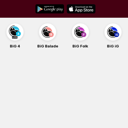
Skip
to
content
BiG 4
BiG Balade
BiG Folk
BiG iG