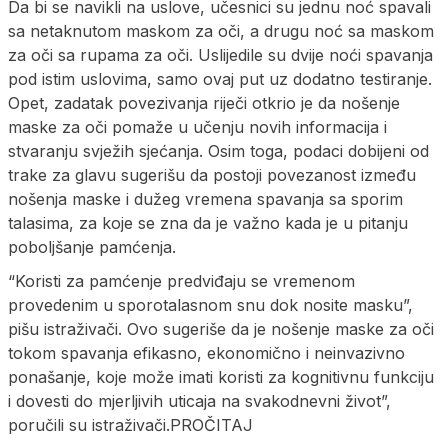
Da bi se navikli na uslove, učesnici su jednu noć spavali
sa netaknutom maskom za oči, a drugu noć sa maskom
za oči sa rupama za oči. Uslijedile su dvije noći spavanja
pod istim uslovima, samo ovaj put uz dodatno testiranje.
Opet, zadatak povezivanja riječi otkrio je da nošenje
maske za oči pomaže u učenju novih informacija i
stvaranju svježih sjećanja. Osim toga, podaci dobijeni od
trake za glavu sugerišu da postoji povezanost između
nošenja maske i dužeg vremena spavanja sa sporim
talasima, za koje se zna da je važno kada je u pitanju
poboljšanje pamćenja.
“Koristi za pamćenje predviđaju se vremenom
provedenim u sporotalasnom snu dok nosite masku”,
pišu istraživači. Ovo sugeriše da je nošenje maske za oči
tokom spavanja efikasno, ekonomično i neinvazivno
ponašanje, koje može imati koristi za kognitivnu funkciju
i dovesti do mjerljivih uticaja na svakodnevni život”,
poručili su istraživači.PROČITAJ