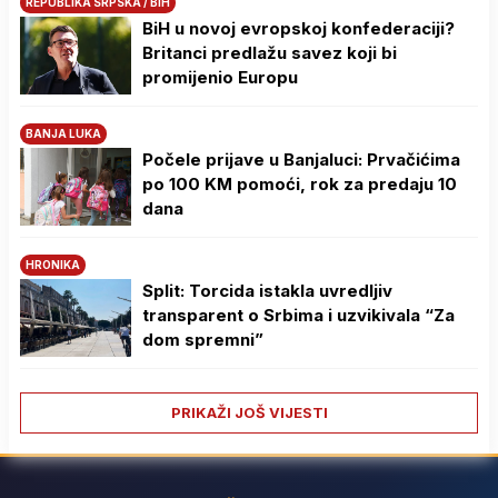
REPUBLIKA SRPSKA / BIH
BiH u novoj evropskoj konfederaciji?
Britanci predlažu savez koji bi
promijenio Europu
BANJA LUKA
Počele prijave u Banjaluci: Prvačićima
po 100 KM pomoći, rok za predaju 10
dana
HRONIKA
Split: Torcida istakla uvredljiv
transparent o Srbima i uzvikivala “Za
dom spremni”
PRIKAŽI JOŠ VIJESTI