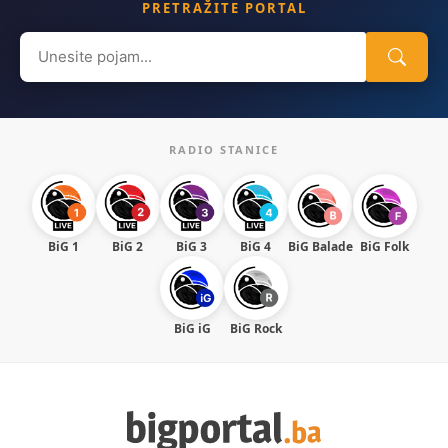
PRETRAŽITE PORTAL
Search
for:
RADIO STANICE
BiG 1
BiG 2
BiG 3
BiG 4
BiG Balade
BiG Folk
BiG iG
BiG Rock