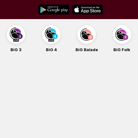
Skip
to
content
BiG 3
BiG 4
BiG Balade
BiG Folk