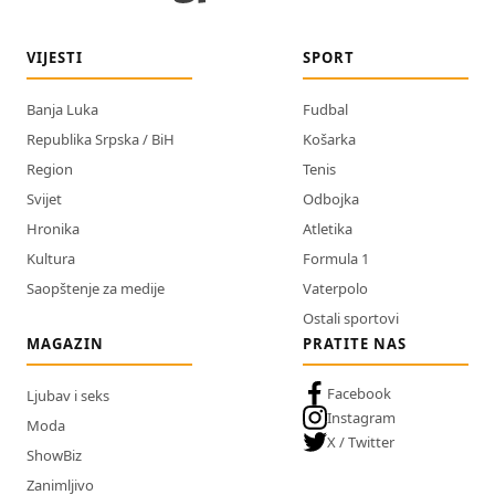
VIJESTI
SPORT
Banja Luka
Fudbal
Republika Srpska / BiH
Košarka
Region
Tenis
Svijet
Odbojka
Hronika
Atletika
Kultura
Formula 1
Saopštenje za medije
Vaterpolo
Ostali sportovi
MAGAZIN
PRATITE NAS
Facebook
Ljubav i seks
Instagram
Moda
X / Twitter
ShowBiz
Zanimljivo