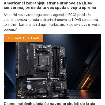
Amerikanci zabranjuju strane dronove sa LiDAR
senzorima, tvrde da to već spada u vojnu opremu
Američki nezavisna regulatorna agencija (FCC) predlaže
zabranu uvoza i prodaje stranih dronova sa LiDAR senzorima,
termalnim kamerama i drugim funkcijama koje svrstava u „vojnu
opremu“
HARDWARE I SOFTWARE
Cijene matičnih ploča će navodno skočiti do kraja