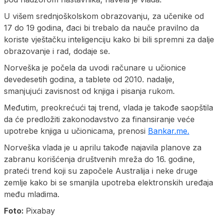
U višem srednjoškolskom obrazovanju, za učenike od
17 do 19 godina, đaci bi trebalo da nauče pravilno da
koriste vještačku inteligenciju kako bi bili spremni za dalje
obrazovanje i rad, dodaje se.
Norveška je počela da uvodi računare u učionice
devedesetih godina, a tablete od 2010. nadalje,
smanjujući zavisnost od knjiga i pisanja rukom.
Međutim, preokrećući taj trend, vlada je takođe saopštila
da će predložiti zakonodavstvo za finansiranje veće
upotrebe knjiga u učionicama, prenosi
Bankar.me.
Norveška vlada je u aprilu takođe najavila planove za
zabranu korišćenja društvenih mreža do 16. godine,
prateći trend koji su započele Australija i neke druge
zemlje kako bi se smanjila upotreba elektronskih uređaja
među mladima.
Foto:
Pixabay