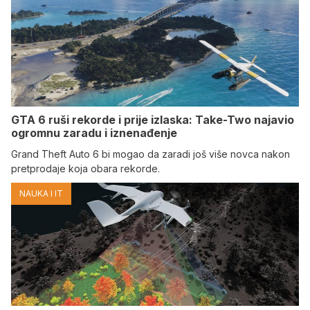
GTA 6 ruši rekorde i prije izlaska: Take-Two najavio
ogromnu zaradu i iznenađenje
Grand Theft Auto 6 bi mogao da zaradi još više novca nakon
pretprodaje koja obara rekorde.
NAUKA I IT