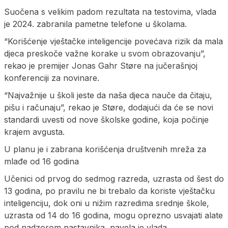
Suočena s velikim padom rezultata na testovima, vlada
je 2024. zabranila pametne telefone u školama.
“Korišćenje vještačke inteligencije povećava rizik da mala
djeca preskoče važne korake u svom obrazovanju”,
rekao je premijer Jonas Gahr Støre na jučerašnjoj
konferenciji za novinare.
“Najvažnije u školi jeste da naša djeca nauče da čitaju,
pišu i računaju”, rekao je Støre, dodajući da će se novi
standardi uvesti od nove školske godine, koja počinje
krajem avgusta.
U planu je i zabrana korišćenja društvenih mreža za
mlađe od 16 godina
Učenici od prvog do sedmog razreda, uzrasta od šest do
13 godina, po pravilu ne bi trebalo da koriste vještačku
inteligenciju, dok oni u nižim razredima srednje škole,
uzrasta od 14 do 16 godina, mogu oprezno usvajati alate
pod nadzorom nastavnika, navela je vlada.