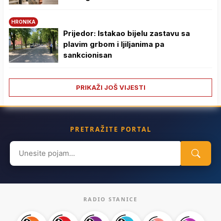
HRONIKA
Prijedor: Istakao bijelu zastavu sa
plavim grbom i ljiljanima pa
sankcionisan
PRIKAŽI JOŠ VIJESTI
PRETRAŽITE PORTAL
Search
for:
RADIO STANICE