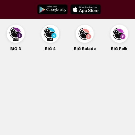
Skip
to
content
3
BiG 4
BiG Balade
BiG Folk
BiG