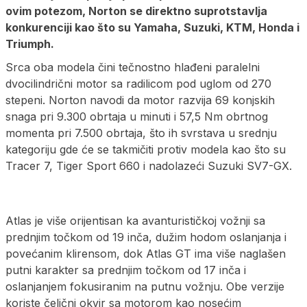
ovim potezom, Norton se direktno suprotstavlja
konkurenciji kao što su Yamaha, Suzuki, KTM, Honda i
Triumph.
Srca oba modela čini tečnostno hlađeni paralelni
dvocilindrični motor sa radilicom pod uglom od 270
stepeni. Norton navodi da motor razvija 69 konjskih
snaga pri 9.300 obrtaja u minuti i 57,5 Nm obrtnog
momenta pri 7.500 obrtaja, što ih svrstava u srednju
kategoriju gde će se takmičiti protiv modela kao što su
Tracer 7, Tiger Sport 660 i nadolazeći Suzuki SV7-GX.
Atlas je više orijentisan ka avanturističkoj vožnji sa
prednjim točkom od 19 inča, dužim hodom oslanjanja i
povećanim klirensom, dok Atlas GT ima više naglašen
putni karakter sa prednjim točkom od 17 inča i
oslanjanjem fokusiranim na putnu vožnju. Obe verzije
koriste čelični okvir sa motorom kao nosećim