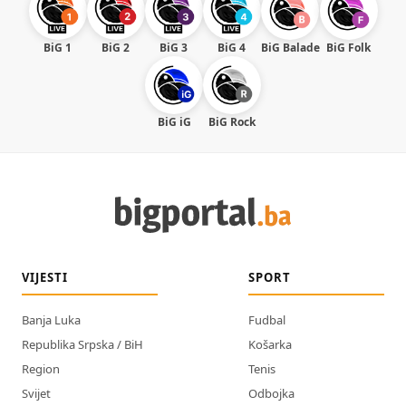
BiG 1
BiG 2
BiG 3
BiG 4
BiG Balade
BiG Folk
BiG iG
BiG Rock
VIJESTI
SPORT
Banja Luka
Fudbal
Republika Srpska / BiH
Košarka
Region
Tenis
Svijet
Odbojka