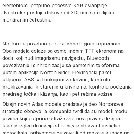
elementom, potpuno podesivo KYB oslanjanje i
dvostruke prednje diskove od 310 mm sa radijalno
montiranim čeljustima.
Norton se posebno ponosi tehnologijom i opremom.
Oba modela dolaze sa osmo-inčnim TFT ekranom na
dodir koji nudi integrisanu navigaciju, Bluetooth
povezivanje i sinhronizaciju sa pametnim telefonima
putem aplikacije Norton Rider. Elektronski paket
uključuje ABS sa funkcijom za krivine, kontrolu
proklizavanja, krstarenje u krivinama, kontrolu podizanja
prednjeg točka i klizanja, kao i pet režima vožnje.
Dizajn novih Atlas modela predstavlja deo Nortonove
strategije obnove, a kompanija tvrdi da su modeli među
prvima koji potpuno odražavaju novi pravac dizajna.
Iako je izgled drugačiji od uobičajenih avanturističkih
motocikala, prihvatanje će zavisiti od reakcije kupaca na