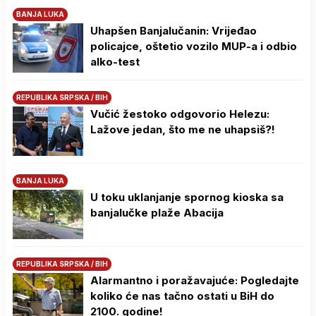
BANJA LUKA
Uhapšen Banjalučanin: Vrijeđao
policajce, oštetio vozilo MUP-a i odbio
alko-test
REPUBLIKA SRPSKA / BIH
Vučić žestoko odgovorio Helezu:
Lažove jedan, što me ne uhapsiš?!
BANJA LUKA
U toku uklanjanje spornog kioska sa
banjalučke plaže Abacija
REPUBLIKA SRPSKA / BIH
Alarmantno i poražavajuće: Pogledajte
koliko će nas tačno ostati u BiH do
2100. godine!