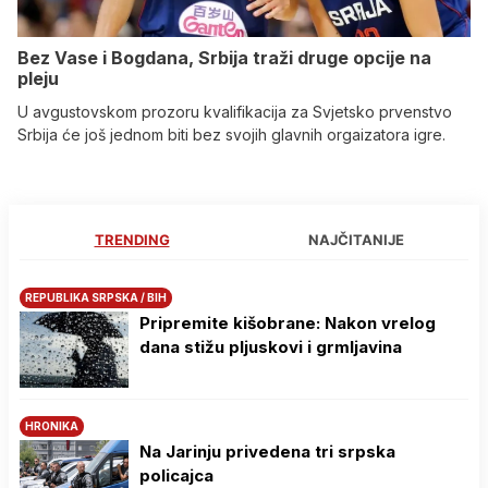
Bez Vase i Bogdana, Srbija traži druge opcije na
pleju
U avgustovskom prozoru kvalifikacija za Svjetsko prvenstvo
Srbija će još jednom biti bez svojih glavnih orgaizatora igre.
TRENDING
NAJČITANIJE
REPUBLIKA SRPSKA / BIH
Pripremite kišobrane: Nakon vrelog
dana stižu pljuskovi i grmljavina
HRONIKA
Na Јarinju privedena tri srpska
policajca