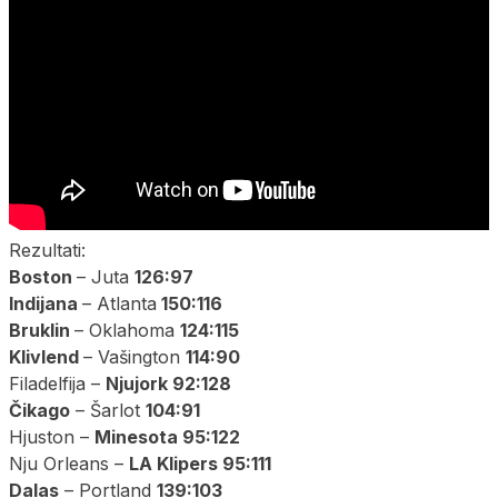
Rezultati:
Boston
– Juta
126:97
Indijana
– Atlanta
150:116
Bruklin
– Oklahoma
124:115
Klivlend
– Vašington
114:90
Filadelfija –
Njujork 92:128
Čikago
– Šarlot
104:91
Hjuston –
Minesota 95:122
Nju Orleans –
LA Klipers 95:111
Dalas
– Portland
139:103