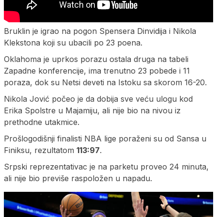
Bruklin je igrao na pogon Spensera Dinvidija i Nikola
Klekstona koji su ubacili po 23 poena.
Oklahoma je uprkos porazu ostala druga na tabeli
Zapadne konferencije, ima trenutno 23 pobede i 11
poraza, dok su Netsi deveti na Istoku sa skorom 16-20.
Nikola Jović počeo je da dobija sve veću ulogu kod
Erika Spolstre u Majamiju, ali nije bio na nivou iz
prethodne utakmice.
Prošlogodišnji finalisti NBA lige poraženi su od Sansa u
Finiksu, rezultatom
113:97
.
Srpski reprezentativac je na parketu proveo 24 minuta,
ali nije bio previše raspoložen u napadu.