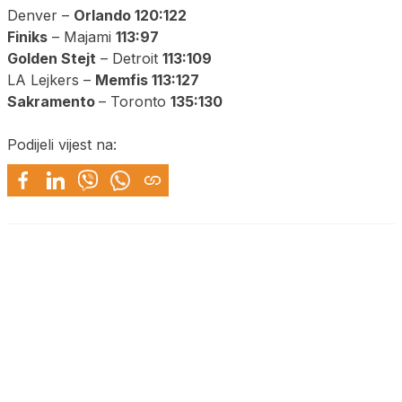
Denver –
Orlando 120:122
Finiks
– Majami
113:97
Golden Stejt
– Detroit
113:109
LA Lejkers –
Memfis 113:127
Sakramento
– Toronto
135:130
Podijeli vijest na: