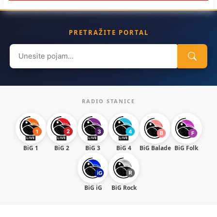
PRETRAŽITE PORTAL
Search
for:
RADIO STANICE
BiG 1
BiG 2
BiG 3
BiG 4
BiG Balade
BiG Folk
BiG iG
BiG Rock