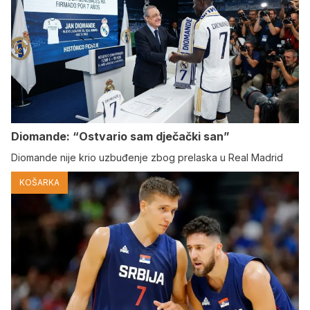
Diomande: “Ostvario sam dječački san”
Diomande nije krio uzbuđenje zbog prelaska u Real Madrid
KOŠARKA