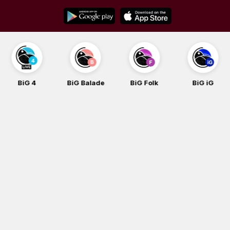
Skip
to
content
BiG 4
BiG Balade
BiG Folk
BiG iG