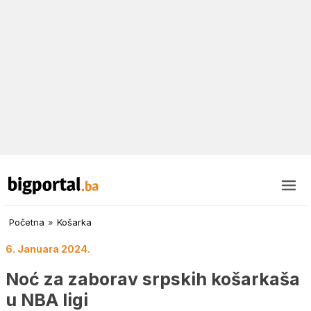
Početna
»
Košarka
6. Januara 2024.
Noć za zaborav srpskih košarkaša
u NBA ligi