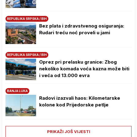
REPUBLIKA SRPSKA / BIH
Bez plata i zdravstvenog osiguranja:
Rudari treću noć proveli u jami
REPUBLIKA SRPSKA / BIH
Oprez pri prelasku granice: Zbog
nekoliko komada voća kazna može biti
i veća od 13.000 evra
BANJA LUKA
Radovi izazvali haos: Kilometarske
kolone kod Prijedorske petlje
PRIKAŽI JOŠ VIJESTI