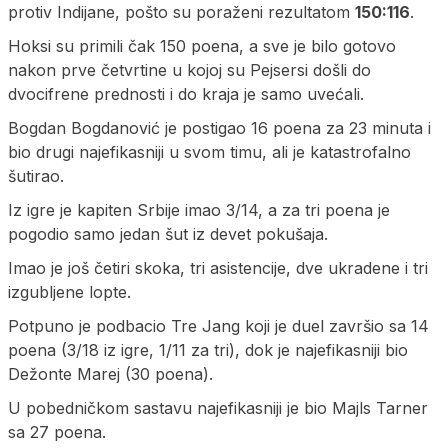
protiv Indijane, pošto su poraženi rezultatom
150:116
.
Hoksi su primili čak 150 poena, a sve je bilo gotovo
nakon prve četvrtine u kojoj su Pejsersi došli do
dvocifrene prednosti i do kraja je samo uvećali.
Bogdan Bogdanović je postigao 16 poena za 23 minuta i
bio drugi najefikasniji u svom timu, ali je katastrofalno
šutirao.
Iz igre je kapiten Srbije imao 3/14, a za tri poena je
pogodio samo jedan šut iz devet pokušaja.
Imao je još četiri skoka, tri asistencije, dve ukradene i tri
izgubljene lopte.
Potpuno je podbacio Tre Jang koji je duel završio sa 14
poena (3/18 iz igre, 1/11 za tri), dok je najefikasniji bio
Dežonte Marej (30 poena).
U pobedničkom sastavu najefikasniji je bio Majls Tarner
sa 27 poena.