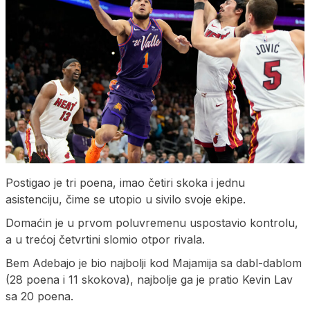
Postigao je tri poena, imao četiri skoka i jednu
asistenciju, čime se utopio u sivilo svoje ekipe.
Domaćin je u prvom poluvremenu uspostavio kontrolu,
a u trećoj četvrtini slomio otpor rivala.
Bem Adebajo je bio najbolji kod Majamija sa dabl-dablom
(28 poena i 11 skokova), najbolje ga je pratio Kevin Lav
sa 20 poena.