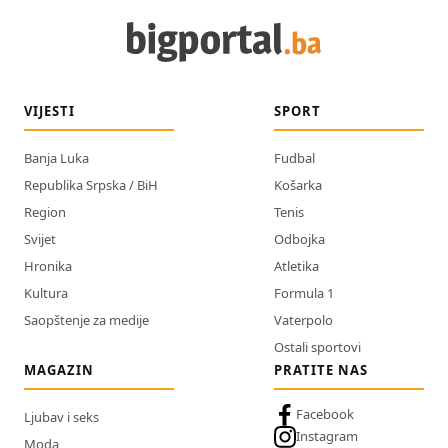
VIJESTI
SPORT
Banja Luka
Fudbal
Republika Srpska / BiH
Košarka
Region
Tenis
Svijet
Odbojka
Hronika
Atletika
Kultura
Formula 1
Saopštenje za medije
Vaterpolo
Ostali sportovi
MAGAZIN
PRATITE NAS
Facebook
Ljubav i seks
Instagram
Moda