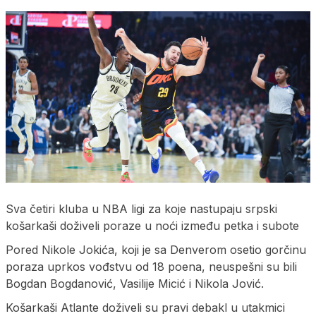
Sva četiri kluba u NBA ligi za koje nastupaju srpski
košarkaši doživeli poraze u noći između petka i subote
Pored Nikole Jokića, koji je sa Denverom osetio gorčinu
poraza uprkos vođstvu od 18 poena, neuspešni su bili
Bogdan Bogdanović, Vasilije Micić i Nikola Jović.
Košarkaši Atlante doživeli su pravi debakl u utakmici