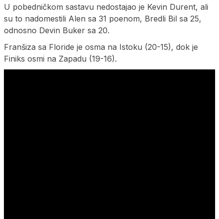
U pobedničkom sastavu nedostajao je Kevin Durent, ali
su to nadomestili Alen sa 31 poenom, Bredli Bil sa 25,
odnosno Devin Buker sa 20.
Franšiza sa Floride je osma na Istoku (20-15), dok je
Finiks osmi na Zapadu (19-16).