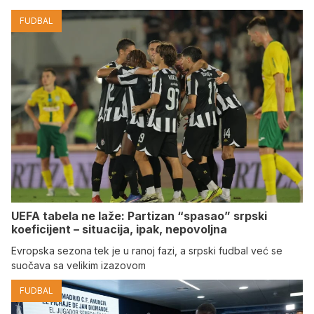
FUDBAL
UEFA tabela ne laže: Partizan “spasao” srpski
koeficijent – situacija, ipak, nepovoljna
Evropska sezona tek je u ranoj fazi, a srpski fudbal već se
suočava sa velikim izazovom
FUDBAL