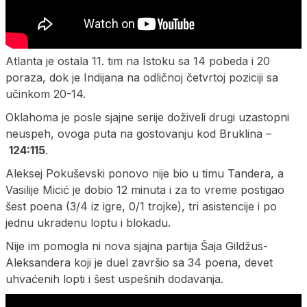
Atlanta je ostala 11. tim na Istoku sa 14 pobeda i 20
poraza, dok je Indijana na odličnoj četvrtoj poziciji sa
učinkom 20-14.
Oklahoma je posle sjajne serije doživeli drugi uzastopni
neuspeh, ovoga puta na gostovanju kod Bruklina –
124:115
.
Aleksej Pokuševski ponovo nije bio u timu Tandera, a
Vasilije Micić je dobio 12 minuta i za to vreme postigao
šest poena (3/4 iz igre, 0/1 trojke), tri asistencije i po
jednu ukradenu loptu i blokadu.
Nije im pomogla ni nova sjajna partija Šaja Gildžus-
Aleksandera koji je duel završio sa 34 poena, devet
uhvaćenih lopti i šest uspešnih dodavanja.