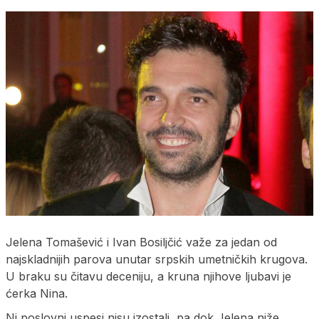
Jelena Tomašević i Ivan Bosiljčić važe za jedan od
najskladnijih parova unutar srpskih umetničkih krugova.
U braku su čitavu deceniju, a kruna njihove ljubavi je
ćerka Nina.
Ni poslovni uspesi nisu izostali, pa dok Jelena niže