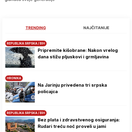
TRENDING
NAJČITANIJE
REPUBLIKA SRPSKA / BIH
Pripremite kišobrane: Nakon vrelog
dana stižu pljuskovi i grmljavina
HRONIKA
Na Јarinju privedena tri srpska
policajca
REPUBLIKA SRPSKA / BIH
Bez plata i zdravstvenog osiguranja:
Rudari treću noć proveli u jami