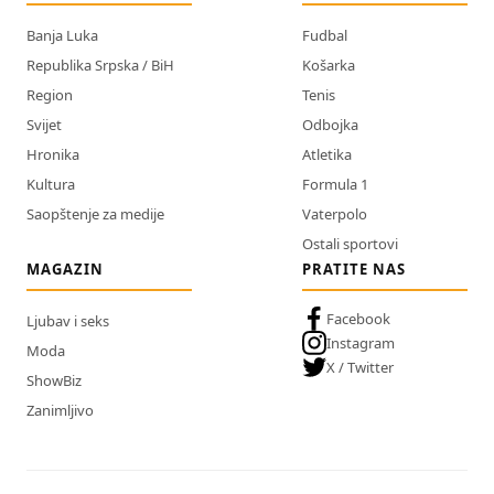
Banja Luka
Fudbal
Republika Srpska / BiH
Košarka
Region
Tenis
Svijet
Odbojka
Hronika
Atletika
Kultura
Formula 1
Saopštenje za medije
Vaterpolo
Ostali sportovi
MAGAZIN
PRATITE NAS
Facebook
Ljubav i seks
Instagram
Moda
X / Twitter
ShowBiz
Zanimljivo