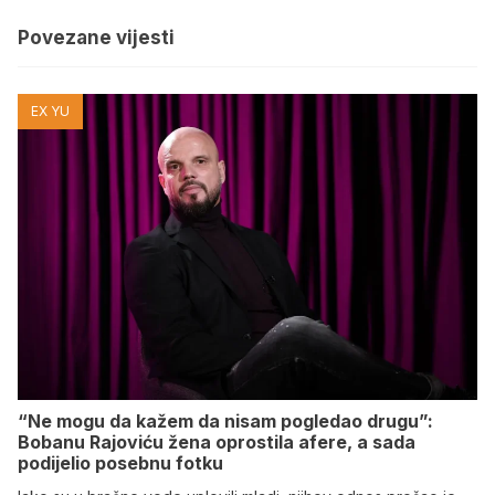
Povezane vijesti
EX YU
“Ne mogu da kažem da nisam pogledao drugu”:
Bobanu Rajoviću žena oprostila afere, a sada
podijelio posebnu fotku