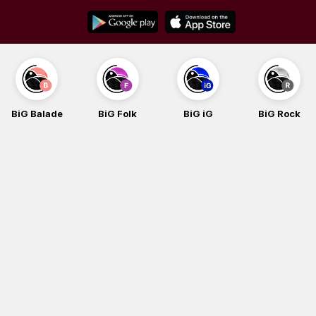
Skip
to
content
BiG Balade
BiG Folk
BiG iG
BiG Rock