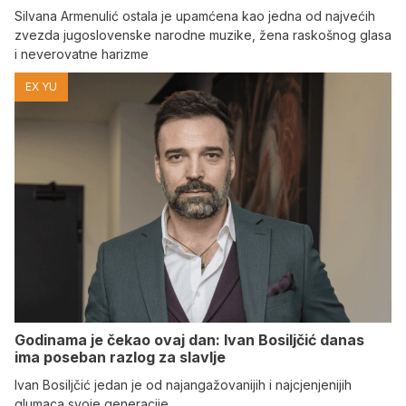
Silvana Armenulić ostala je upamćena kao jedna od najvećih
zvezda jugoslovenske narodne muzike, žena raskošnog glasa
i neverovatne harizme
EX YU
Godinama je čekao ovaj dan: Ivan Bosiljčić danas
ima poseban razlog za slavlje
Ivan Bosiljčić jedan je od najangažovanijih i najcjenjenijih
glumaca svoje generacije