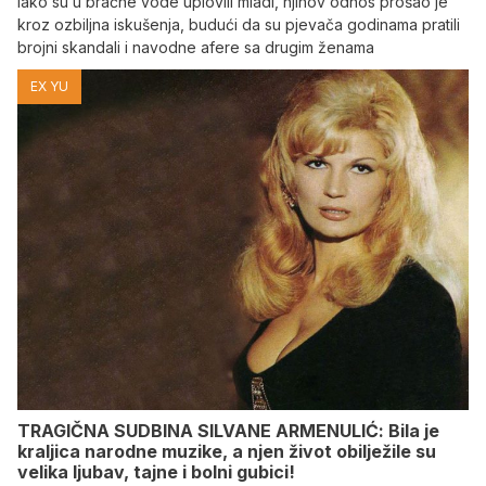
Iako su u bračne vode uplovili mladi, njihov odnos prošao je
kroz ozbiljna iskušenja, budući da su pjevača godinama pratili
brojni skandali i navodne afere sa drugim ženama
EX YU
TRAGIČNA SUDBINA SILVANE ARMENULIĆ: Bila je
kraljica narodne muzike, a njen život obilježile su
velika ljubav, tajne i bolni gubici!