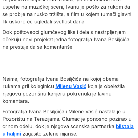
uspehe na muzičkoj sceni, Ivanu je pošlo za rukom da
se probije na rusko tržište, a film u kojem tumači glavni
lik uskoro će ugledati svetlost dana.
Dok poštovaoci glumčevog lika i dela s nestrpljenjem
očekuju novi projekat jedna fotografija Ivana Bosiljčića
ne prestaje da se komentariše.
Naime, fotografija Ivana Bosiljčića na kojoj obema
rukama grli koleginicu
Milenu Vasić
koja je obeležila
njegovu pozorišnu karijeru pokrenula je lavinu
komantara.
Fotografija Ivana Bosiljčića i Milene Vasić nastala je u
Pozorištu na Terazijama. Glumac je ponosno pozirao u
crnom odelu, dok je njegova scenska partnerka
blistala
u haljini
zagasito zelene nijanse.