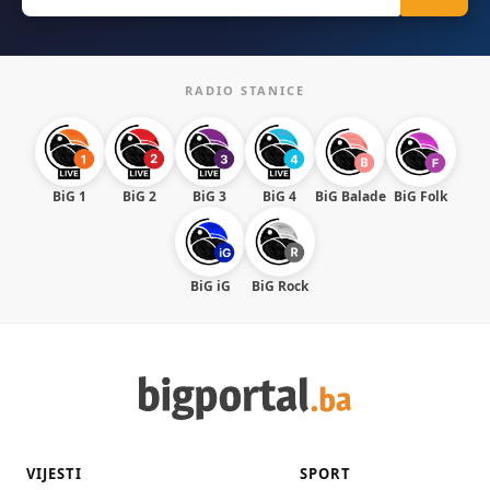
for:
RADIO STANICE
BiG 1
BiG 2
BiG 3
BiG 4
BiG Balade
BiG Folk
BiG iG
BiG Rock
VIJESTI
SPORT