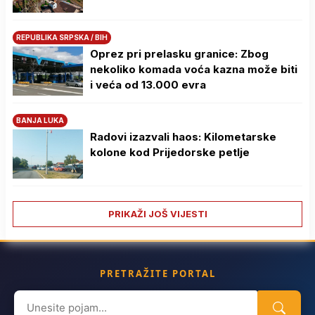
REPUBLIKA SRPSKA / BIH
Oprez pri prelasku granice: Zbog
nekoliko komada voća kazna može biti
i veća od 13.000 evra
BANJA LUKA
Radovi izazvali haos: Kilometarske
kolone kod Prijedorske petlje
PRIKAŽI JOŠ VIJESTI
PRETRAŽITE PORTAL
Search