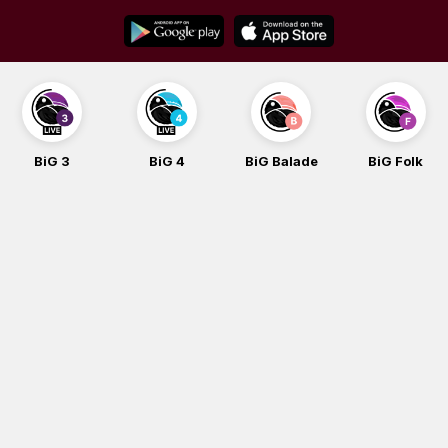
Skip
to
content
BiG 4
BiG Balade
BiG Folk
BiG iG