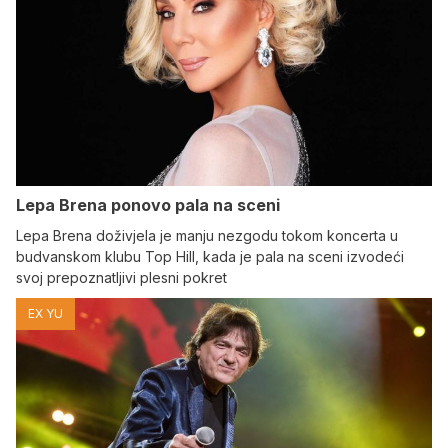
Lepa Brena ponovo pala na sceni
Lepa Brena doživjela je manju nezgodu tokom koncerta u
budvanskom klubu Top Hill, kada je pala na sceni izvodeći
svoj prepoznatljivi plesni pokret
EX YU