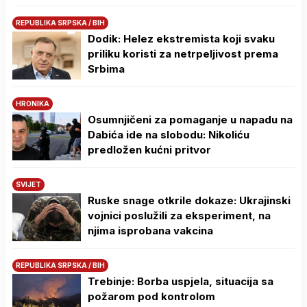
REPUBLIKA SRPSKA / BIH
Dodik: Helez ekstremista koji svaku
priliku koristi za netrpeljivost prema
Srbima
HRONIKA
Osumnjičeni za pomaganje u napadu na
Dabića ide na slobodu: Nikoliću
predložen kućni pritvor
SVIJET
Ruske snage otkrile dokaze: Ukrajinski
vojnici poslužili za eksperiment, na
njima isprobana vakcina
REPUBLIKA SRPSKA / BIH
Trebinje: Borba uspjela, situacija sa
požarom pod kontrolom