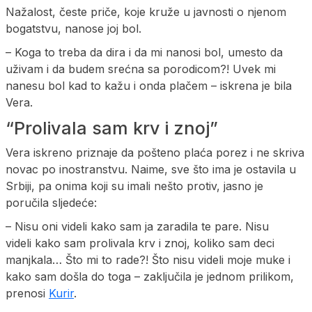
Nažalost, česte priče, koje kruže u javnosti o njenom
bogatstvu, nanose joj bol.
– Koga to treba da dira i da mi nanosi bol, umesto da
uživam i da budem srećna sa porodicom?! Uvek mi
nanesu bol kad to kažu i onda plačem – iskrena je bila
Vera.
“Prolivala sam krv i znoj”
Vera iskreno priznaje da pošteno plaća porez i ne skriva
novac po inostranstvu. Naime, sve što ima je ostavila u
Srbiji, pa onima koji su imali nešto protiv, jasno je
poručila sljedeće:
– Nisu oni videli kako sam ja zaradila te pare. Nisu
videli kako sam prolivala krv i znoj, koliko sam deci
manjkala… Što mi to rade?! Što nisu videli moje muke i
kako sam došla do toga – zaključila je jednom prilikom,
prenosi
Kurir
.