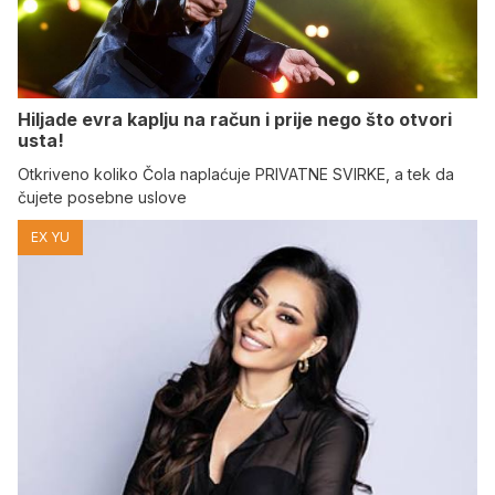
Hiljade evra kaplju na račun i prije nego što otvori
usta!
Otkriveno koliko Čola naplaćuje PRIVATNE SVIRKE, a tek da
čujete posebne uslove
EX YU