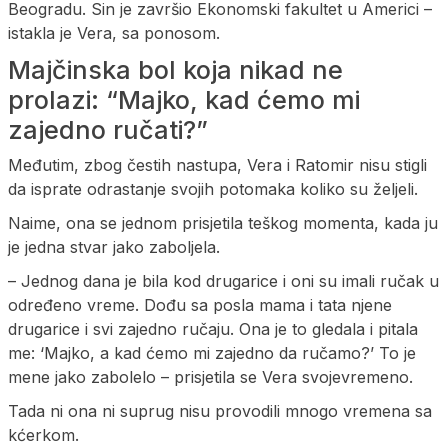
Beogradu. Sin je završio Ekonomski fakultet u Americi –
istakla je Vera, sa ponosom.
Majčinska bol koja nikad ne
prolazi: “Majko, kad ćemo mi
zajedno ručati?”
Međutim, zbog čestih nastupa, Vera i Ratomir nisu stigli
da isprate odrastanje svojih potomaka koliko su željeli.
Naime, ona se jednom prisjetila teškog momenta, kada ju
je jedna stvar jako zaboljela.
– Jednog dana je bila kod drugarice i oni su imali ručak u
određeno vreme. Dođu sa posla mama i tata njene
drugarice i svi zajedno ručaju. Ona je to gledala i pitala
me: ‘Majko, a kad ćemo mi zajedno da ručamo?’ To je
mene jako zabolelo – prisjetila se Vera svojevremeno.
Tada ni ona ni suprug nisu provodili mnogo vremena sa
kćerkom.