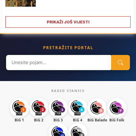
PRIKAŽI JOŠ VIJESTI
PRETRAŽITE PORTAL
Search
for:
RADIO STANICE
BiG 1
BiG 2
BiG 3
BiG 4
BiG Balade
BiG Folk