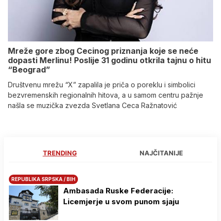
Mreže gore zbog Cecinog priznanja koje se neće
dopasti Merlinu! Poslije 31 godinu otkrila tajnu o hitu
“Beograd”
Društvenu mrežu “X” zapalila je priča o poreklu i simbolici
bezvremenskih regionalnih hitova, a u samom centru pažnje
našla se muzička zvezda Svetlana Ceca Ražnatović
TRENDING
NAJČITANIJE
REPUBLIKA SRPSKA / BIH
Ambasada Ruske Federacije:
Licemjerje u svom punom sjaju