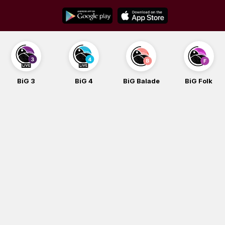
Skip
to
content
BiG 3
BiG 4
BiG Balade
BiG Folk