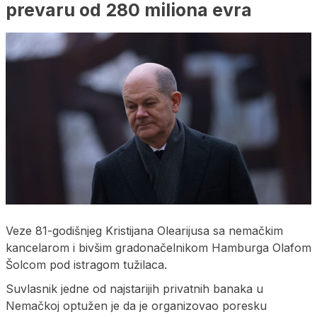
prevaru od 280 miliona evra
Veze 81-godišnjeg Kristijana Olearijusa sa nemačkim
kancelarom i bivšim gradonačelnikom Hamburga Olafom
Šolcom pod istragom tužilaca.
Suvlasnik jedne od najstarijih privatnih banaka u
Nemačkoj optužen je da je organizovao poresku