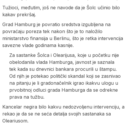
Tužioci, međutim, još ne navode da je Šolc učinio bilo
kakav prekršaj.
Grad Hamburg je povratio sredstva izgubljena na
povraćaju poreza tek nakon što je to naložilo
ministarstvo finansija u Berlinu, što je retka intervencija
savezne vlade godinama kasnije.
Za sastanke Šolca i Olearijusa, koje u početku nije
obelodanila vlada Hamburga, javnost je saznala
tek kada su dnevnici bankara procurili u štampu.
Od njih je potekao politički skandal koji se zasnivao
na pitanju je li gradonačelnik igrao ikakvu ulogu u
prvobitnoj odluci grada Hamburga da se odrekne
prava na tužbu.
Kancelar negira bilo kakvu nedozvoljenu intervenciju, a
rekao je da se ne seća detalja svojih sastanaka sa
Oleariusom.