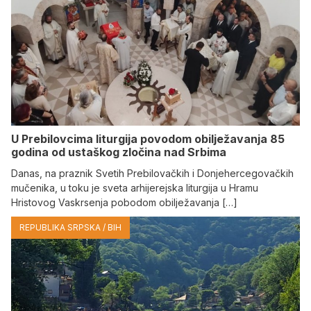
U Prebilovcima liturgija povodom obilježavanja 85
godina od ustaškog zločina nad Srbima
Danas, na praznik Svetih Prebilovačkih i Donjehercegovačkih
mučenika, u toku je sveta arhijerejska liturgija u Hramu
Hristovog Vaskrsenja pobodom obilježavanja […]
REPUBLIKA SRPSKA / BIH