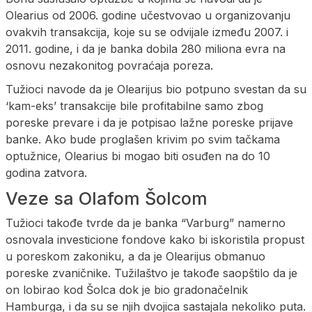
Olearius od 2006. godine učestvovao u organizovanju
ovakvih transakcija, koje su se odvijale između 2007. i
2011. godine, i da je banka dobila 280 miliona evra na
osnovu nezakonitog povraćaja poreza.
Tužioci navode da je Olearijus bio potpuno svestan da su
‘kam-eks’ transakcije bile profitabilne samo zbog
poreske prevare i da je potpisao lažne poreske prijave
banke. Ako bude proglašen krivim po svim tačkama
optužnice, Olearius bi mogao biti osuđen na do 10
godina zatvora.
Veze sa Olafom Šolcom
Tužioci takođe tvrde da je banka “Varburg” namerno
osnovala investicione fondove kako bi iskoristila propust
u poreskom zakoniku, a da je Olearijus obmanuo
poreske zvaničnike. Tužilaštvo je takođe saopštilo da je
on lobirao kod Šolca dok je bio gradonačelnik
Hamburga, i da su se njih dvojica sastajala nekoliko puta.