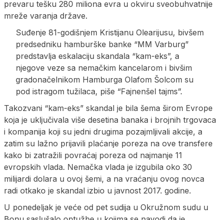
prevaru tešku 280 miliona evra u okviru sveobuhvatnije
mreže varanja države.
Suđenje 81-godišnjem Kristijanu Olearijusu, bivšem
predsedniku hamburške banke “MM Varburg”
predstavlja eskalaciju skandala “kam-eks”, a
njegove veze sa nemačkim kancelarom i bivšim
gradonačelnikom Hamburga Olafom Šolcom su
pod istragom tužilaca, piše “Fajnenšel tajms”.
Takozvani “kam-eks” skandal je bila šema širom Evrope
koja je uključivala više desetina banaka i brojnih trgovaca
i kompanija koji su jedni drugima pozajmljivali akcije, a
zatim su lažno prijavili plaćanje poreza na ove transfere
kako bi zatražili povraćaj poreza od najmanje 11
evropskih vlada. Nemačka vlada je izgubila oko 30
milijardi dolara u ovoj šemi, a na vraćanju ovog novca
radi otkako je skandal izbio u javnost 2017. godine.
U ponedeljak je veće od pet sudija u Okružnom sudu u
Bonu saslušalo optužbe u kojima se navodi da je