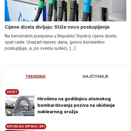
Cijene dizela divljaju: Stiže novo poskupljenje
Na benzinskim pumpama u Republici Srpskoj cijena dizela
opet raste. Unazad mjesec dana, gorivo konstantno
poskupljuje, a, po svemu sudeći, […]
TRENDING
NAJČITANIJE
SVIJET
Hirošima na godišnjicu atomskog
bombardovanja poziva na ukidanje
nuklearnog oružja
REPUBLIKA SRPSKA / BIH