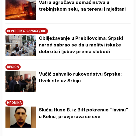
Vatra ugrožava domaćinstva u
trebinjskom selu, na terenu i mještani
REPUBLIKA SRPSKA / BIH
Obilježavanje u Prebilovcima; Srpski
narod sabrao se da u molitvi iskaže
dobrotu i ljubav prema slobodi
REGION
Vučić zahvalio rukovodstvu Srpske:
Uvek ste uz Srbiju
HRONIKA
Slučaj Huse B. iz BiH pokrenuo “lavinu”
u Kelnu, provjerava se sve