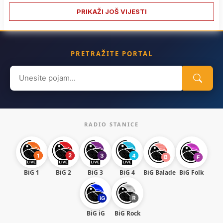
PRIKAŽI JOŠ VIJESTI
PRETRAŽITE PORTAL
Search
for:
RADIO STANICE
BiG 1
BiG 2
BiG 3
BiG 4
BiG Balade
BiG Folk
BiG iG
BiG Rock