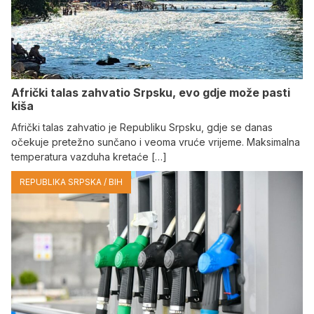
Afrički talas zahvatio Srpsku, evo gdje može pasti
kiša
Afrički talas zahvatio je Republiku Srpsku, gdje se danas
očekuje pretežno sunčano i veoma vruće vrijeme. Maksimalna
temperatura vazduha kretaće […]
REPUBLIKA SRPSKA / BIH