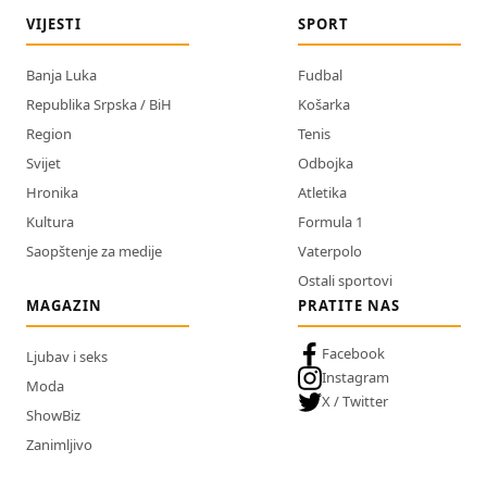
VIJESTI
SPORT
Banja Luka
Fudbal
Republika Srpska / BiH
Košarka
Region
Tenis
Svijet
Odbojka
Hronika
Atletika
Kultura
Formula 1
Saopštenje za medije
Vaterpolo
Ostali sportovi
MAGAZIN
PRATITE NAS
Facebook
Ljubav i seks
Instagram
Moda
X / Twitter
ShowBiz
Zanimljivo