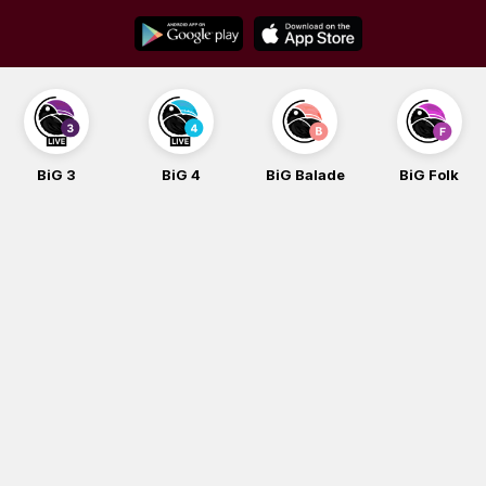
Skip
to
content
BiG 3
BiG 4
BiG Balade
BiG Folk