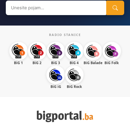
Search
for:
RADIO STANICE
BiG 1
BiG 2
BiG 3
BiG 4
BiG Balade
BiG Folk
BiG iG
BiG Rock