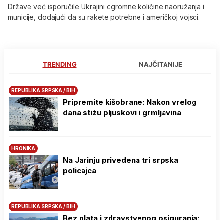
Države već isporučile Ukrajini ogromne količine naoružanja i
municije, dodajući da su rakete potrebne i američkoj vojsci.
TRENDING
NAJČITANIJE
REPUBLIKA SRPSKA / BIH
Pripremite kišobrane: Nakon vrelog
dana stižu pljuskovi i grmljavina
HRONIKA
Na Јarinju privedena tri srpska
policajca
REPUBLIKA SRPSKA / BIH
Bez plata i zdravstvenog osiguranja: