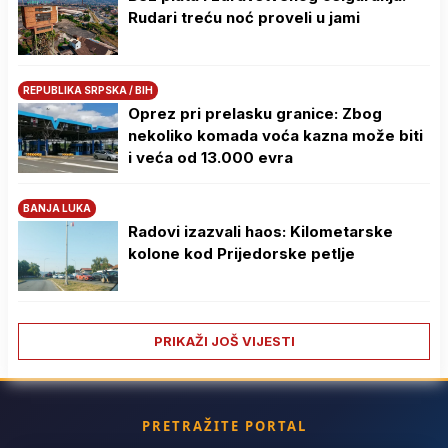
Rudari treću noć proveli u jami
REPUBLIKA SRPSKA / BIH
Oprez pri prelasku granice: Zbog
nekoliko komada voća kazna može biti
i veća od 13.000 evra
BANJA LUKA
Radovi izazvali haos: Kilometarske
kolone kod Prijedorske petlje
PRIKAŽI JOŠ VIJESTI
PRETRAŽITE PORTAL