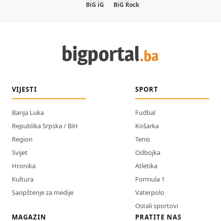
BiG iG
BiG Rock
VIJESTI
SPORT
Banja Luka
Fudbal
Republika Srpska / BiH
Košarka
Region
Tenis
Svijet
Odbojka
Hronika
Atletika
Kultura
Formula 1
Saopštenje za medije
Vaterpolo
Ostali sportovi
MAGAZIN
PRATITE NAS