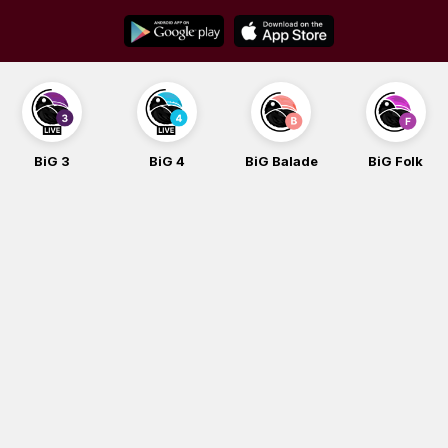
Skip
to
content
BiG 3
BiG 4
BiG Balade
BiG Folk