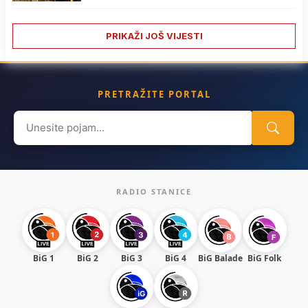
PRIKAŽI JOŠ VIJESTI
PRETRAŽITE PORTAL
Search
for:
RADIO STANICE
BiG 1
BiG 2
BiG 3
BiG 4
BiG Balade
BiG Folk