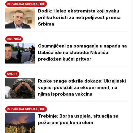
REPUBLIKA SRPSKA / BIH
Dodik: Helez ekstremista koji svaku
priliku koristi za netrpeljivost prema
Srbima
HRONIKA
Osumnjičeni za pomaganje u napadu na
Dabića ide na slobodu: Nikoliću
predložen kućni pritvor
SVIJET
Ruske snage otkrile dokaze: Ukrajinski
vojnici poslužili za eksperiment, na
njima isprobana vakcina
REPUBLIKA SRPSKA / BIH
Trebinje: Borba uspjela, situacija sa
požarom pod kontrolom