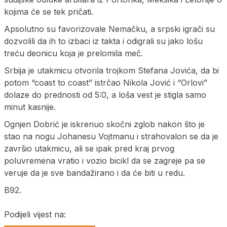
kojima će se tek pričati.
Apsolutno su favorizovale Nemačku, a srpski igrači su
dozvolili da ih to izbaci iz takta i odigrali su jako lošu
treću deonicu koja je prelomila meč.
Srbija je utakmicu otvorila trojkom Stefana Jovića, da bi
potom “coast to coast” istrčao Nikola Jović i “Orlovi”
dolaze do prednosti od 5:0, a loša vest je stigla samo
minut kasnije.
Ognjen Dobrić je iskrenuo skočni zglob nakon što je
stao na nogu Johanesu Vojtmanu i strahovalon se da je
završio utakmicu, ali se ipak pred kraj prvog
poluvremena vratio i vozio bicikl da se zagreje pa se
veruje da je sve bandažirano i da će biti u redu.
B92.
Podijeli vijest na: