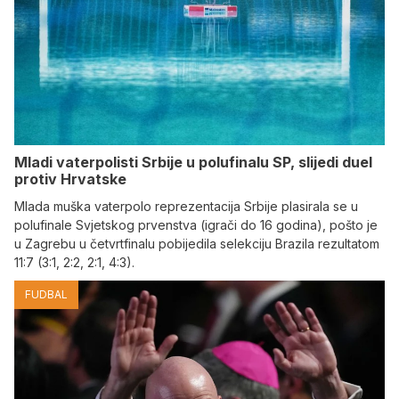
Mladi vaterpolisti Srbije u polufinalu SP, slijedi duel
protiv Hrvatske
Mlada muška vaterpolo reprezentacija Srbije plasirala se u
polufinale Svjetskog prvenstva (igrači do 16 godina), pošto je
u Zagrebu u četvrtfinalu pobijedila selekciju Brazila rezultatom
11:7 (3:1, 2:2, 2:1, 4:3).
FUDBAL