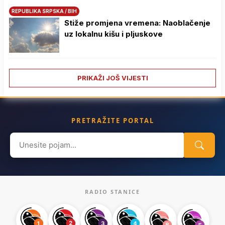
REPUBLIKA SRPSKA / BIH
Stiže promjena vremena: Naoblačenje
uz lokalnu kišu i pljuskove
PRIKAŽI JOŠ VIJESTI
PRETRAŽITE PORTAL
Search
for:
RADIO STANICE