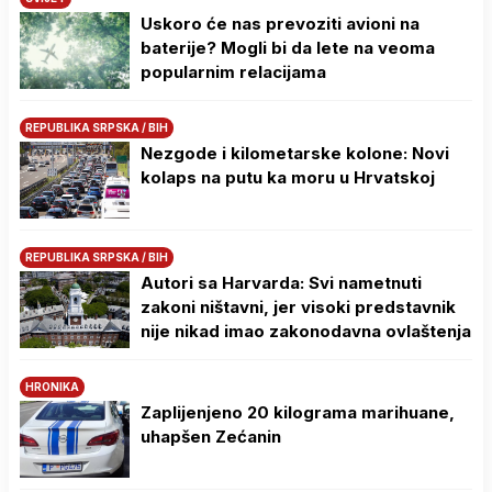
Uskoro će nas prevoziti avioni na
baterije? Mogli bi da lete na veoma
popularnim relacijama
REPUBLIKA SRPSKA / BIH
Nezgode i kilometarske kolone: Novi
kolaps na putu ka moru u Hrvatskoj
REPUBLIKA SRPSKA / BIH
Autori sa Harvarda: Svi nametnuti
zakoni ništavni, jer visoki predstavnik
nije nikad imao zakonodavna ovlaštenja
HRONIKA
Zaplijenjeno 20 kilograma marihuane,
uhapšen Zećanin