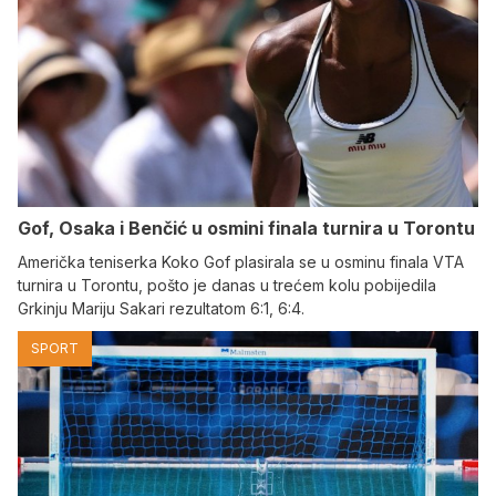
Gof, Osaka i Benčić u osmini finala turnira u Torontu
Američka teniserka Koko Gof plasirala se u osminu finala VTA
turnira u Torontu, pošto je danas u trećem kolu pobijedila
Grkinju Mariju Sakari rezultatom 6:1, 6:4.
SPORT