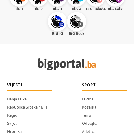
BiG 1
BiG 2
BiG 3
BiG 4
BiG Balade
BiG Folk
BiG iG
BiG Rock
VIJESTI
SPORT
Banja Luka
Fudbal
Republika Srpska / BiH
Košarka
Region
Tenis
Svijet
Odbojka
Hronika
Atletika