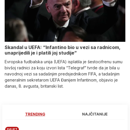
Skandal u UEFA: “Infantino bio u vezi sa radnicom,
unaprijedili je i platili joj studije”
Evropska fudbalska unija (UEFA) isplatila je šestocifrenu sumu
bivšoj radnici za koju izvori lista “Telegraf” tvrde da je bila u
navodnoj vezi sa sadašnjim predsjednikom FIFA, a tadašnjim
generalnim sekretarom UEFA Đanijem Infantinom, objavio je
danas, 8. avgusta, britanski list.
TRENDING
NAJČITANIJE
SVIJET