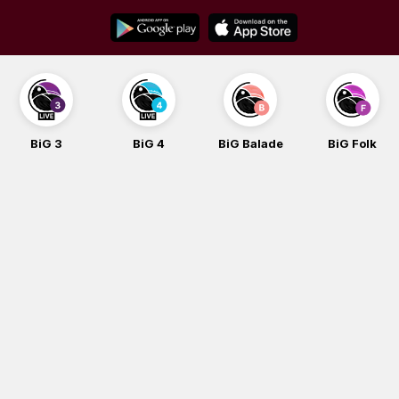
Skip
to
content
BiG 3
BiG 4
BiG Balade
BiG Folk