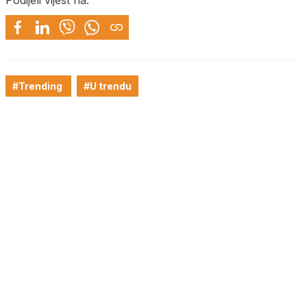
#Trending
#U trendu