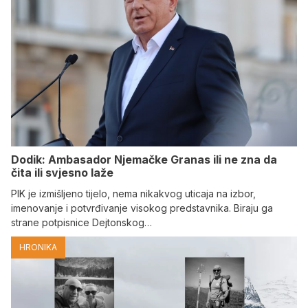
Dodik: Ambasador Njemačke Granas ili ne zna da
čita ili svjesno laže
PIK je izmišljeno tijelo, nema nikakvog uticaja na izbor,
imenovanje i potvrđivanje visokog predstavnika. Biraju ga
strane potpisnice Dejtonskog…
HRONIKA