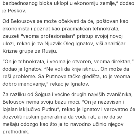
bezbednosnog bloka uklopi u ekonomiju zemlje,” dodao
je Peskov.
Od Belousova se može očekivati da će, poštovan kao
ekonomista i poznat kao pragmatičan tehnokrata,
zauzeti “veoma profesionalan” pristup svojoj novoj
ulozi, rekao je za Njuzvik Oleg Ignatov, viši analitičar
Krizne grupe za Rusiju.
“On je tehnokrata, i veoma je otvoren, veoma direktan,”
dodao je Ignatov. “Ne voli da krije istinu… On može da
reši probleme. Sa Putinove tačke gledišta, to je veoma
dobro imenovanje,” rekao je Ignatov.
Za razliku od Šojgua i većine drugih najviših zvaničnika,
Belousov nema svoju bazu moći. “On je nezavisan i
lojalan isključivo Putinu”, rekao je Ignatov i verovatno će
dozvoliti ruskim generalima da vode rat, a ne da se
mešaju odozgo kao što je to navodno učinio njegov
prethodnik.