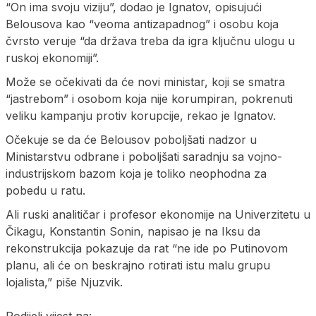
“On ima svoju viziju”, dodao je Ignatov, opisujući
Belousova kao “veoma antizapadnog” i osobu koja
čvrsto veruje “da država treba da igra ključnu ulogu u
ruskoj ekonomiji”.
Može se očekivati da će novi ministar, koji se smatra
“jastrebom” i osobom koja nije korumpiran, pokrenuti
veliku kampanju protiv korupcije, rekao je Ignatov.
Očekuje se da će Belousov poboljšati nadzor u
Ministarstvu odbrane i poboljšati saradnju sa vojno-
industrijskom bazom koja je toliko neophodna za
pobedu u ratu.
Ali ruski analitičar i profesor ekonomije na Univerzitetu u
Čikagu, Konstantin Sonin, napisao je na Iksu da
rekonstrukcija pokazuje da rat “ne ide po Putinovom
planu, ali će on beskrajno rotirati istu malu grupu
lojalista,” piše Njuzvik.
Podijeli vijest na: