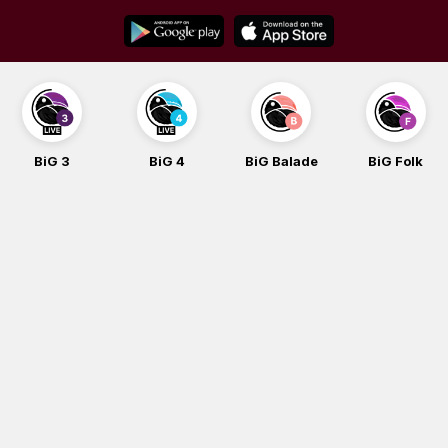
Skip
to
content
BiG 3
BiG 4
BiG Balade
BiG Folk