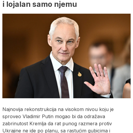
i lojalan samo njemu
Najnovija rekonstrukcija na visokom nivou koju je
sproveo Vladimir Putin mogao bi da odražava
zabrinutost Kremlja da rat punog razmera protiv
Ukrajine ne ide po planu, sa rastućim gubicima i