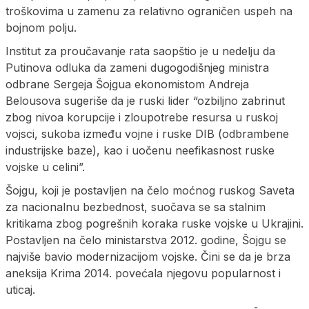
troškovima u zamenu za relativno ograničen uspeh na
bojnom polju.
Institut za proučavanje rata saopštio je u nedelju da
Putinova odluka da zameni dugogodišnjeg ministra
odbrane Sergeja Šojgua ekonomistom Andreja
Belousova sugeriše da je ruski lider “ozbiljno zabrinut
zbog nivoa korupcije i zloupotrebe resursa u ruskoj
vojsci, sukoba između vojne i ruske DIB (odbrambene
industrijske baze), kao i uočenu neefikasnost ruske
vojske u celini”.
Šojgu, koji je postavljen na čelo moćnog ruskog Saveta
za nacionalnu bezbednost, suočava se sa stalnim
kritikama zbog pogrešnih koraka ruske vojske u Ukrajini.
Postavljen na čelo ministarstva 2012. godine, Šojgu se
najviše bavio modernizacijom vojske. Čini se da je brza
aneksija Krima 2014. povećala njegovu popularnost i
uticaj.