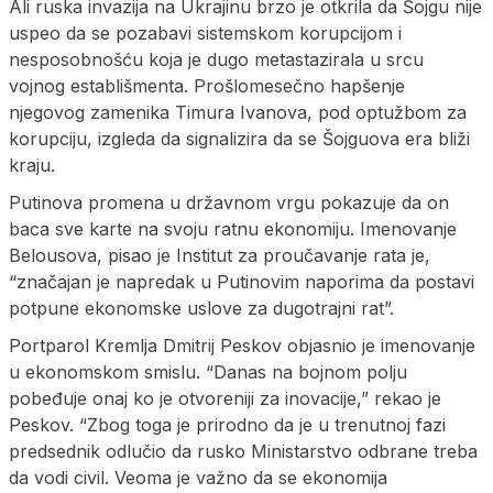
Ali ruska invazija na Ukrajinu brzo je otkrila da Šojgu nije
uspeo da se pozabavi sistemskom korupcijom i
nesposobnošću koja je dugo metastazirala u srcu
vojnog establišmenta. Prošlomesečno hapšenje
njegovog zamenika Timura Ivanova, pod optužbom za
korupciju, izgleda da signalizira da se Šojguova era bliži
kraju.
Putinova promena u državnom vrgu pokazuje da on
baca sve karte na svoju ratnu ekonomiju. Imenovanje
Belousova, pisao je Institut za proučavanje rata je,
“značajan je napredak u Putinovim naporima da postavi
potpune ekonomske uslove za dugotrajni rat”.
Portparol Kremlja Dmitrij Peskov objasnio je imenovanje
u ekonomskom smislu. “Danas na bojnom polju
pobeđuje onaj ko je otvoreniji za inovacije,” rekao je
Peskov. “Zbog toga je prirodno da je u trenutnoj fazi
predsednik odlučio da rusko Ministarstvo odbrane treba
da vodi civil. Veoma je važno da se ekonomija