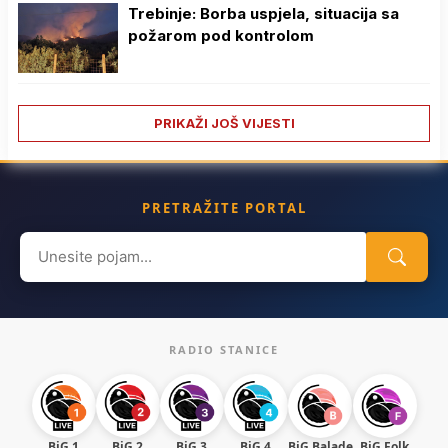
Trebinje: Borba uspjela, situacija sa
požarom pod kontrolom
PRIKAŽI JOŠ VIJESTI
PRETRAŽITE PORTAL
Search
for:
RADIO STANICE
BiG 1
BiG 2
BiG 3
BiG 4
BiG Balade
BiG Folk