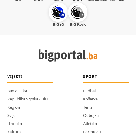
BiG iG
BiG Rock
VIJESTI
SPORT
Banja Luka
Fudbal
Republika Srpska / BiH
Košarka
Region
Tenis
Svijet
Odbojka
Hronika
Atletika
Kultura
Formula 1