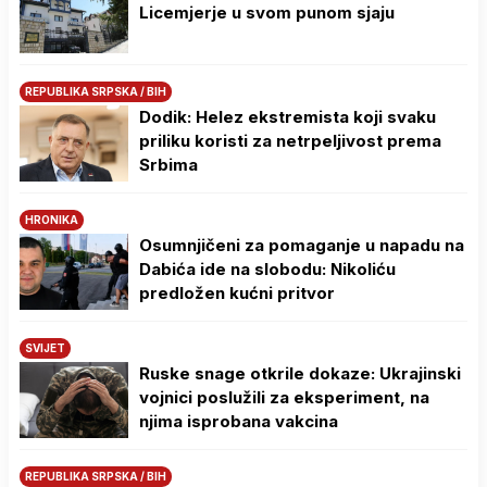
Licemjerje u svom punom sjaju
REPUBLIKA SRPSKA / BIH
Dodik: Helez ekstremista koji svaku
priliku koristi za netrpeljivost prema
Srbima
HRONIKA
Osumnjičeni za pomaganje u napadu na
Dabića ide na slobodu: Nikoliću
predložen kućni pritvor
SVIJET
Ruske snage otkrile dokaze: Ukrajinski
vojnici poslužili za eksperiment, na
njima isprobana vakcina
REPUBLIKA SRPSKA / BIH