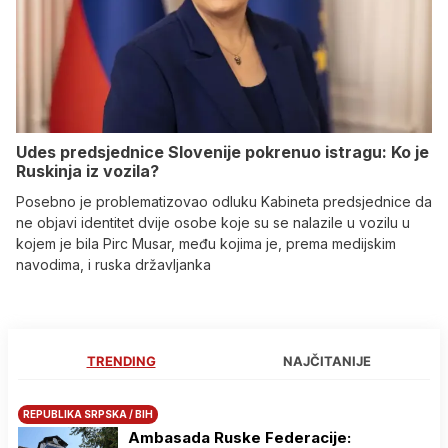
Udes predsjednice Slovenije pokrenuo istragu: Ko je
Ruskinja iz vozila?
Posebno je problematizovao odluku Kabineta predsjednice da
ne objavi identitet dvije osobe koje su se nalazile u vozilu u
kojem je bila Pirc Musar, među kojima je, prema medijskim
navodima, i ruska državljanka
TRENDING
NAJČITANIJE
REPUBLIKA SRPSKA / BIH
Ambasada Ruske Federacije: