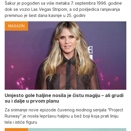
Šakur je pogođen sa više metaka 7. septembra 1996. godine
dok se vozio Las Vegas Stripom, a od posljedica ranjavanja
preminuo je šest dana kasnije u 25. godini
MAGAZIN
Umjesto gole haljine nosila je čistu magiju – ali grudi
su i dalje u prvom planu
Za snimanje nove epizode čuvenog modnog serijala “Project
Runway” je nosila lepršavu haljinu u bež boji koja prati liniju
tela i ističe figuru