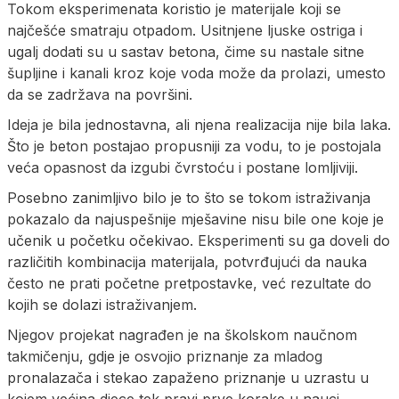
Tokom eksperimenata koristio je materijale koji se
najčešće smatraju otpadom. Usitnjene ljuske ostriga i
ugalj dodati su u sastav betona, čime su nastale sitne
šupljine i kanali kroz koje voda može da prolazi, umesto
da se zadržava na površini.
Ideja je bila jednostavna, ali njena realizacija nije bila laka.
Što je beton postajao propusniji za vodu, to je postojala
veća opasnost da izgubi čvrstoću i postane lomljiviji.
Posebno zanimljivo bilo je to što se tokom istraživanja
pokazalo da najuspešnije mješavine nisu bile one koje je
učenik u početku očekivao. Eksperimenti su ga doveli do
različitih kombinacija materijala, potvrđujući da nauka
često ne prati početne pretpostavke, već rezultate do
kojih se dolazi istraživanjem.
Njegov projekat nagrađen je na školskom naučnom
takmičenju, gdje je osvojio priznanje za mladog
pronalazača i stekao zapaženo priznanje u uzrastu u
kojem većina djece tek pravi prve korake u nauci.