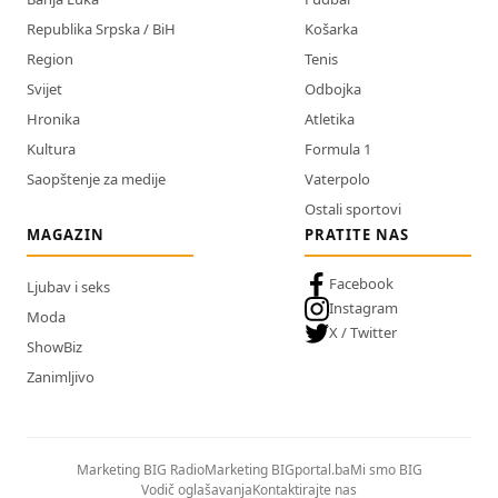
Republika Srpska / BiH
Košarka
Region
Tenis
Svijet
Odbojka
Hronika
Atletika
Kultura
Formula 1
Saopštenje za medije
Vaterpolo
Ostali sportovi
MAGAZIN
PRATITE NAS
Facebook
Ljubav i seks
Instagram
Moda
X / Twitter
ShowBiz
Zanimljivo
Marketing BIG Radio
Marketing BIGportal.ba
Mi smo BIG
Vodič oglašavanja
Kontaktirajte nas