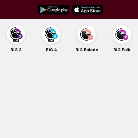
Skip
to
content
BiG 3
BiG 4
BiG Balade
BiG Folk