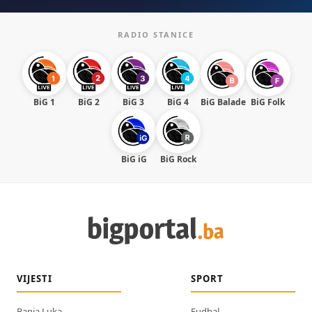
RADIO STANICE
BiG 1
BiG 2
BiG 3
BiG 4
BiG Balade
BiG Folk
BiG iG
BiG Rock
VIJESTI
SPORT
Banja Luka
Fudbal