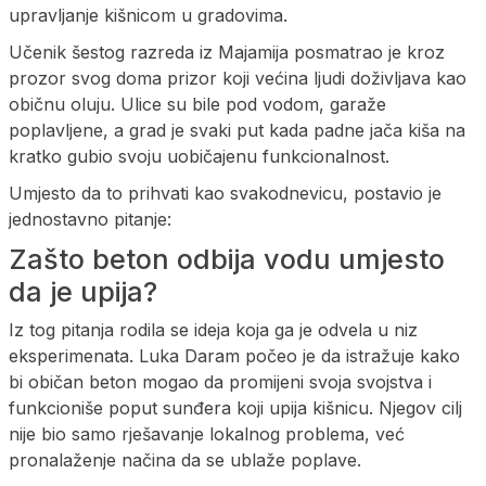
upravljanje kišnicom u gradovima.
Učenik šestog razreda iz Majamija posmatrao je kroz
prozor svog doma prizor koji većina ljudi doživljava kao
običnu oluju. Ulice su bile pod vodom, garaže
poplavljene, a grad je svaki put kada padne jača kiša na
kratko gubio svoju uobičajenu funkcionalnost.
Umjesto da to prihvati kao svakodnevicu, postavio je
jednostavno pitanje:
Zašto beton odbija vodu umjesto
da je upija?
Iz tog pitanja rodila se ideja koja ga je odvela u niz
eksperimenata. Luka Daram počeo je da istražuje kako
bi običan beton mogao da promijeni svoja svojstva i
funkcioniše poput sunđera koji upija kišnicu. Njegov cilj
nije bio samo rješavanje lokalnog problema, već
pronalaženje načina da se ublaže poplave.