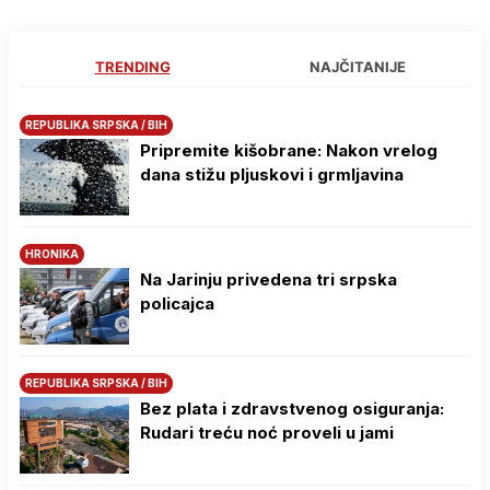
TRENDING
NAJČITANIJE
REPUBLIKA SRPSKA / BIH
Pripremite kišobrane: Nakon vrelog
dana stižu pljuskovi i grmljavina
HRONIKA
Na Јarinju privedena tri srpska
policajca
REPUBLIKA SRPSKA / BIH
Bez plata i zdravstvenog osiguranja:
Rudari treću noć proveli u jami