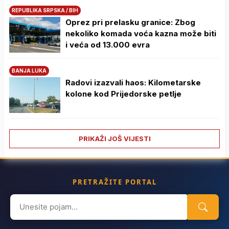
REPUBLIKA SRPSKA / BIH
Oprez pri prelasku granice: Zbog
nekoliko komada voća kazna može biti
i veća od 13.000 evra
BANJA LUKA
Radovi izazvali haos: Kilometarske
kolone kod Prijedorske petlje
PRIKAŽI JOŠ VIJESTI
PRETRAŽITE PORTAL
Search
for: