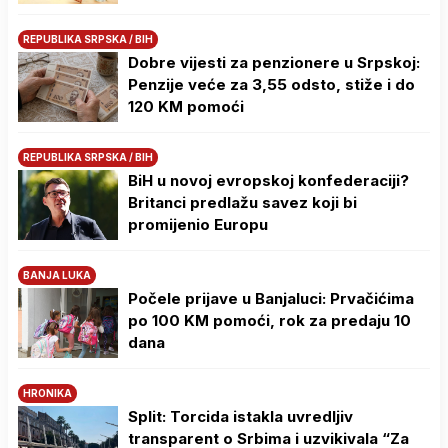
REPUBLIKA SRPSKA / BIH
Dobre vijesti za penzionere u Srpskoj:
Penzije veće za 3,55 odsto, stiže i do
120 KM pomoći
REPUBLIKA SRPSKA / BIH
BiH u novoj evropskoj konfederaciji?
Britanci predlažu savez koji bi
promijenio Europu
BANJA LUKA
Počele prijave u Banjaluci: Prvačićima
po 100 KM pomoći, rok za predaju 10
dana
HRONIKA
Split: Torcida istakla uvredljiv
transparent o Srbima i uzvikivala “Za