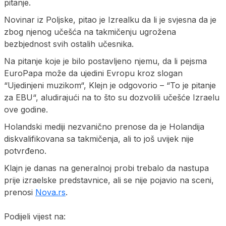
pitanje.
Novinar iz Poljske, pitao je Izrealku da li je svjesna da je
zbog njenog učešća na takmičenju ugrožena
bezbjednost svih ostalih učesnika.
Na pitanje koje je bilo postavljeno njemu, da li pejsma
EuroPapa može da ujedini Evropu kroz slogan
“Ujedinjeni muzikom“, Klejn je odgovorio – “To je pitanje
za EBU“, aludirajući na to što su dozvolili učešće Izraelu
ove godine.
Holandski mediji nezvanično prenose da je Holandija
diskvalifikovana sa takmičenja, ali to još uvijek nije
potvrđeno.
Klajn je danas na generalnoj probi trebalo da nastupa
prije izraelske predstavnice, ali se nije pojavio na sceni,
prenosi
Nova.rs
.
Podijeli vijest na: