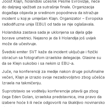
Joost Klajn, holandski učesnik Pesme Evrovizije, neće
do daljnjeg vježbati za sutrašnje finale. Organizacija
događaja objavila je sredinom popodneva da istražuje
incident u koji je umiješan Klajn. Organizator – Evropska
radiodifuzna unija (EBU) od tada se nije oglašavala.
Holandska zastava sada je uklonjena sa dijela gdje
borave umetnici. Nejasno je da li Holandija još uvijek
može da učestvuje.
Švedski emiter SVT kaže da incident uključuje i fizički
obraćun sa fotografom izraelske delegacije. Glasine su
da se Klejn sukobio i sa nekim iz EBU-a.
Juče, na konferenciji za medije nakon druge polufinalne
večeri, Klajn je izrazio svoje nezadovoljstvo zbog učešća
Izraela na takmičenju.
Suprotstavio se voditelju konferencije pitavši ga zbog
čega Eden Golan, izraelska predstavnica, ima pravo da
izabere hoće li ili neće odgovoriti na škakljivo novinarsko