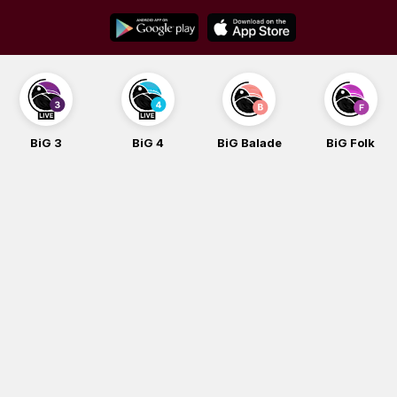
Skip
to
content
BiG 4
BiG Balade
BiG Folk
BiG iG