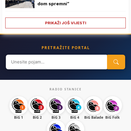
dom spremni”
PRIKAŽI JOŠ VIJESTI
PRETRAŽITE PORTAL
Search
for:
RADIO STANICE
BiG 1
BiG 2
BiG 3
BiG 4
BiG Balade
BiG Folk