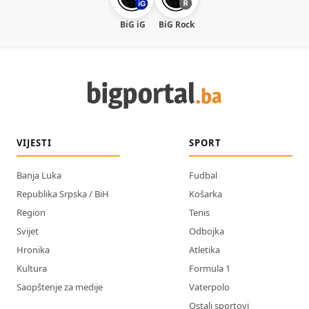
BiG iG
BiG Rock
VIJESTI
SPORT
Banja Luka
Fudbal
Republika Srpska / BiH
Košarka
Region
Tenis
Svijet
Odbojka
Hronika
Atletika
Kultura
Formula 1
Saopštenje za medije
Vaterpolo
Ostali sportovi