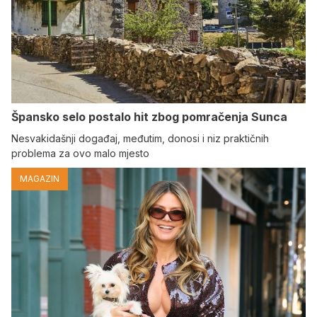
Špansko selo postalo hit zbog pomračenja Sunca
Nesvakidašnji događaj, međutim, donosi i niz praktičnih
problema za ovo malo mjesto
MAGAZIN