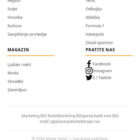
Region
Tenis
Svijet
Odbojka
Hronika
Atletika
Kultura
Formula 1
Saopštenje za medije
Vaterpolo
Ostali sportovi
MAGAZIN
PRATITE NAS
Facebook
Ljubav i seks
Instagram
Moda
X / Twitter
ShowBiz
Zanimljivo
Marketing BIG Radio
Marketing BIGportal.ba
Mi smo BIG
Vodič oglašavanja
Kontaktirajte nas
© 2026 Jelena Tomić — Sva prava zadržana.