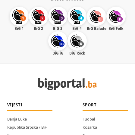
BiG 1
BiG 2
BiG 3
BiG 4
BiG Balade
BiG Folk
BiG iG
BiG Rock
VIJESTI
SPORT
Banja Luka
Fudbal
Republika Srpska / BiH
Košarka