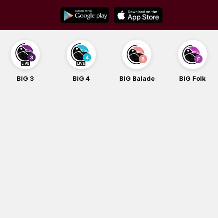
Skip
to
content
BiG 3
BiG 4
BiG Balade
BiG Folk