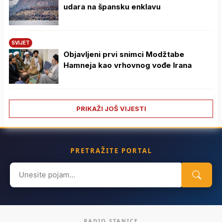
udara na špansku enklavu
SVIJET
Objavljeni prvi snimci Modžtabe
Hamneja kao vrhovnog vođe Irana
PRIKAŽI JOŠ VIJESTI
PRETRAŽITE PORTAL
Search
for:
RADIO STANICE