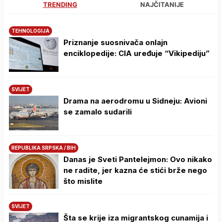
TRENDING
NAJČITANIJE
TEHNOLOGIJA
Priznanje suosnivača onlajn
enciklopedije: CIA uređuje “Vikipediju”
SVIJET
Drama na aerodromu u Sidneju: Avioni
se zamalo sudarili
REPUBLIKA SRPSKA / BIH
Danas je Sveti Pantelejmon: Ovo nikako
ne radite, jer kazna će stići brže nego
što mislite
SVIJET
Šta se krije iza migrantskog cunamija i