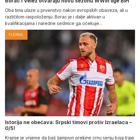
Borac i Velež otvaraju novu sezonu WWin lige BiH
Oba tima ulaze u prvenstvo nakon evropskih obaveza, ali u
različitom raspoloženju. Borac je i dalje aktivan u
kvalifikacijama i naredne sedmice ga očekuje…
FUDBAL
Istorija ne obećava: Srpski timovi protiv Izraelaca –
0/5!
Krajnje je vrijeme da baš šampion prekine crnu seriju koja traje