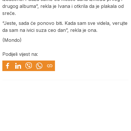
drugog albuma”, rekla je Ivana i otkrila da je plakala od
sreće.
“Jeste, sada će ponovo biti. Kada sam sve videla, verujte
da sam na ivici suza ceo dan”, rekla je ona.
(Mondo)
Podijeli vijest na: