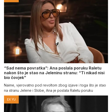
“Sad nema povratka”: Ana poslala poruku Raletu
nakon što je stao na Jeleninu stranu: “Ti nikad nisi
bio čovjek”
Naime, vjerovatno pod revoltom zbog izjave i toga što je stao
na stranu Jelene i Slobe, Ana je poslala Raletu poruku
EX YU