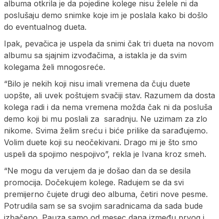
albuma otkrila je da pojedine kolege nisu želele ni da
poslušaju demo snimke koje im je poslala kako bi došlo
do eventualnog dueta.
Ipak, pevačica je uspela da snimi čak tri dueta na novom
albumu sa sjajnim izvođačima, a istakla je da svim
kolegama želi mnogosreće.
“Bilo je nekih koji nisu imali vremena da čuju duete
uopšte, ali uvek poštujem svačiji stav. Razumem da dosta
kolega radi i da nema vremena možda čak ni da posluša
demo koji bi mu poslali za saradnju. Ne uzimam za zlo
nikome. Svima želim sreću i biće prilike da sarađujemo.
Volim duete koji su neočekivani. Drago mi je što smo
uspeli da spojimo nespojivo”, rekla je Ivana kroz smeh.
“Ne mogu da verujem da je došao dan da se desila
promocija. Dočekujem kolege. Radujem se da svi
premijerno čujete drugi deo albuma, četiri nove pesme.
Potrudila sam se sa svojim saradnicama da sada bude
izbačeno. Pauza samo od mesec dana između prvog i