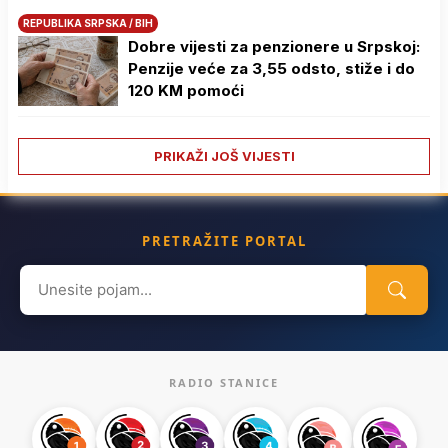
REPUBLIKA SRPSKA / BIH
Dobre vijesti za penzionere u Srpskoj:
Penzije veće za 3,55 odsto, stiže i do
120 KM pomoći
PRIKAŽI JOŠ VIJESTI
PRETRAŽITE PORTAL
Search
for:
RADIO STANICE