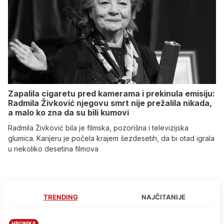
Zapalila cigaretu pred kamerama i prekinula emisiju:
Radmila Živković njegovu smrt nije prežalila nikada,
a malo ko zna da su bili kumovi
Radmila Živković bila je filmska, pozorišna i televizijska
glumica. Karijeru je počela krajem šezdesetih, da bi otad igrala
u nekoliko desetina filmova
TRENDING
NAJČITANIJE
HRONIKA