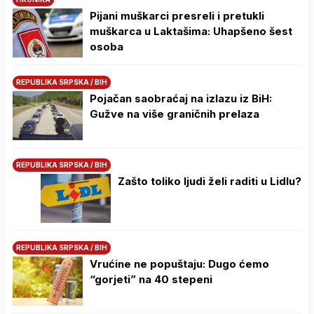
Pijani muškarci presreli i pretukli
muškarca u Laktašima: Uhapšeno šest
osoba
REPUBLIKA SRPSKA / BIH
Pojačan saobraćaj na izlazu iz BiH:
Gužve na više graničnih prelaza
REPUBLIKA SRPSKA / BIH
Zašto toliko ljudi želi raditi u Lidlu?
REPUBLIKA SRPSKA / BIH
Vrućine ne popuštaju: Dugo ćemo
“gorjeti” na 40 stepeni