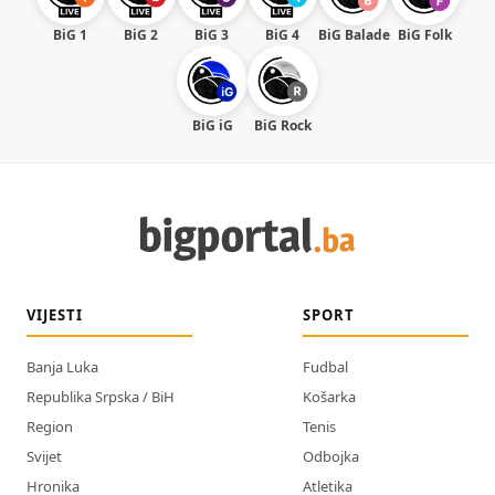
BiG 1
BiG 2
BiG 3
BiG 4
BiG Balade
BiG Folk
BiG iG
BiG Rock
VIJESTI
SPORT
Banja Luka
Fudbal
Republika Srpska / BiH
Košarka
Region
Tenis
Svijet
Odbojka
Hronika
Atletika