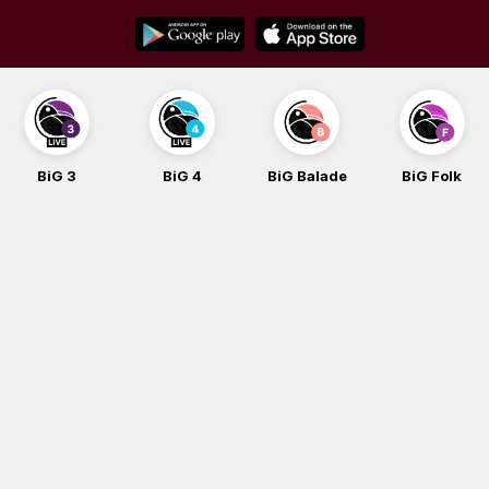
Skip
to
content
BiG 3
BiG 4
BiG Balade
BiG Folk