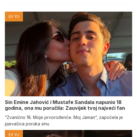
EX YU
Sin Emine Jahović i Mustafe Sandala napunio 18
godina, ona mu poručila: Zauvijek tvoj najveći fan
“Zvanično 18. Moje prvorođenče. Moj Jaman”, započela je
pjevačica poruka sinu
EX YU