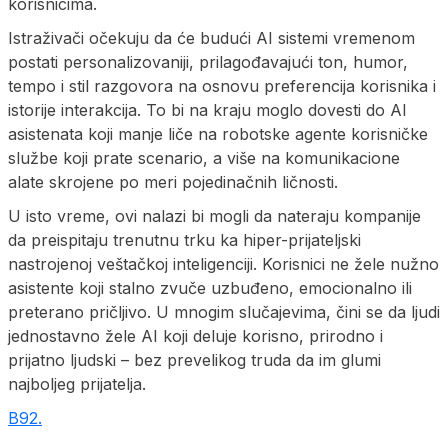
korisnicima.
Istraživači očekuju da će budući AI sistemi vremenom
postati personalizovaniji, prilagođavajući ton, humor,
tempo i stil razgovora na osnovu preferencija korisnika i
istorije interakcija. To bi na kraju moglo dovesti do AI
asistenata koji manje liče na robotske agente korisničke
službe koji prate scenario, a više na komunikacione
alate skrojene po meri pojedinačnih ličnosti.
U isto vreme, ovi nalazi bi mogli da nateraju kompanije
da preispitaju trenutnu trku ka hiper-prijateljski
nastrojenoj veštačkoj inteligenciji. Korisnici ne žele nužno
asistente koji stalno zvuče uzbuđeno, emocionalno ili
preterano pričljivo. U mnogim slučajevima, čini se da ljudi
jednostavno žele AI koji deluje korisno, prirodno i
prijatno ljudski – bez prevelikog truda da im glumi
najboljeg prijatelja.
B92.