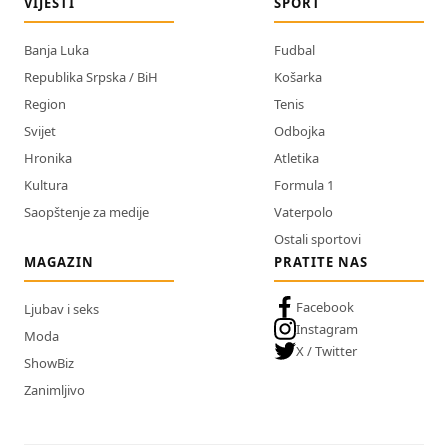
VIJESTI
SPORT
Banja Luka
Fudbal
Republika Srpska / BiH
Košarka
Region
Tenis
Svijet
Odbojka
Hronika
Atletika
Kultura
Formula 1
Saopštenje za medije
Vaterpolo
Ostali sportovi
MAGAZIN
PRATITE NAS
Facebook
Ljubav i seks
Instagram
Moda
X / Twitter
ShowBiz
Zanimljivo