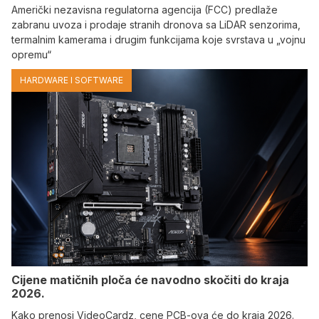
Američki nezavisna regulatorna agencija (FCC) predlaže
zabranu uvoza i prodaje stranih dronova sa LiDAR senzorima,
termalnim kamerama i drugim funkcijama koje svrstava u „vojnu
opremu“
HARDWARE I SOFTWARE
Cijene matičnih ploča će navodno skočiti do kraja
2026.
Kako prenosi VideoCardz, cene PCB-ova će do kraja 2026.