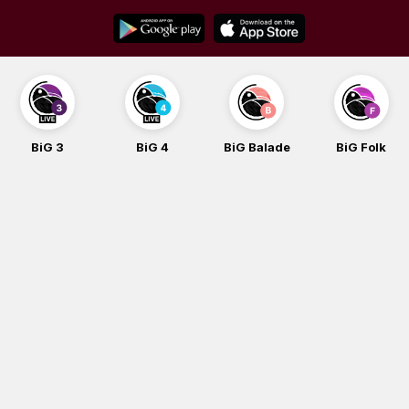
Skip
to
content
BiG 3
BiG 4
BiG Balade
BiG Folk