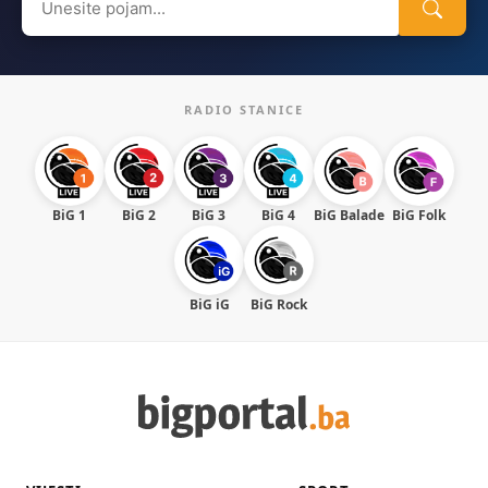
for:
RADIO STANICE
BiG 1
BiG 2
BiG 3
BiG 4
BiG Balade
BiG Folk
BiG iG
BiG Rock