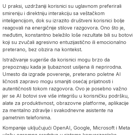
U praksi, uzdržaniji korisnici su uglavnom preferirali
smireniju i direktniju interakciju sa veštačkom
inteligencijom, dok su izrazito društveni korisnici bolje
reagovali na energičnije stilove razgovora. Ono što je,
međutim, konstantno beležilo loše rezultate bili su botovi
koji su zvučali agresivno entuzijastično ili emocionalno
preterano, bez obzira na kontekst.
Istraživanje sugeriše da korisnici mogu brzo da
prepoznaju kada je ljubaznost usiljena ili neprirodna.
Umesto da izgrade poverenje, preterano poletne AI
ličnosti zapravo mogu smanjiti osećaj prijatnosti i
autentičnosti tokom razgovora. Ovo je posebno važno
jer se AI botovi sve više integrišu u korisničku podršku,
alate za produktivnost, obrazovne platforme, aplikacije
za mentalno zdravlje i svakodnevne asistente na
pametnim telefonima.
Kompanije uključujući OpenAI, Google, Microsoft i Meta
ulažu ogromna sredstva u sisteme konverzacijske