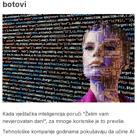
botovi
Kada vještačka inteligencija poruči “Želim vam
nevjerovatan dan!”, za mnoge korisnike je to previše.
Tehnološke kompanije godinama pokušavaju da učine AI