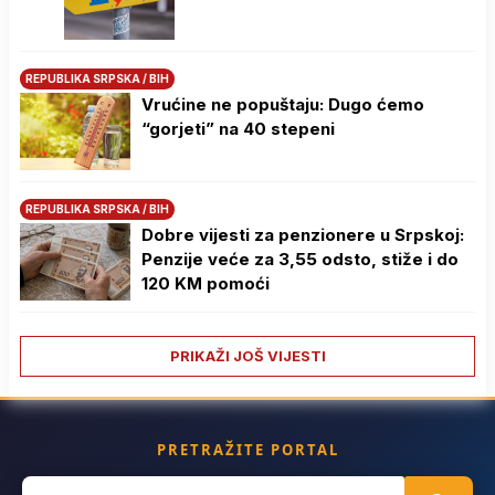
REPUBLIKA SRPSKA / BIH
Vrućine ne popuštaju: Dugo ćemo
“gorjeti” na 40 stepeni
REPUBLIKA SRPSKA / BIH
Dobre vijesti za penzionere u Srpskoj:
Penzije veće za 3,55 odsto, stiže i do
120 KM pomoći
PRIKAŽI JOŠ VIJESTI
PRETRAŽITE PORTAL
Search