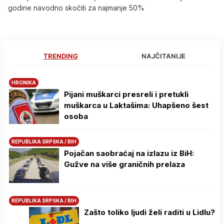
godine navodno skočiti za najmanje 50%
TRENDING
NAJČITANIJE
HRONIKA
Pijani muškarci presreli i pretukli
muškarca u Laktašima: Uhapšeno šest
osoba
REPUBLIKA SRPSKA / BIH
Pojačan saobraćaj na izlazu iz BiH:
Gužve na više graničnih prelaza
REPUBLIKA SRPSKA / BIH
Zašto toliko ljudi želi raditi u Lidlu?