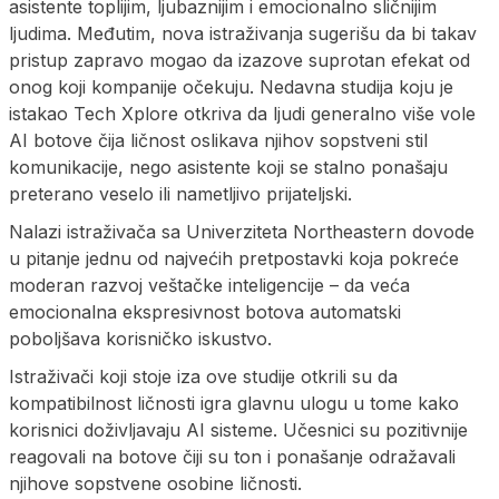
asistente toplijim, ljubaznijim i emocionalno sličnijim
ljudima. Međutim, nova istraživanja sugerišu da bi takav
pristup zapravo mogao da izazove suprotan efekat od
onog koji kompanije očekuju. Nedavna studija koju je
istakao Tech Xplore otkriva da ljudi generalno više vole
AI botove čija ličnost oslikava njihov sopstveni stil
komunikacije, nego asistente koji se stalno ponašaju
preterano veselo ili nametljivo prijateljski.
Nalazi istraživača sa Univerziteta Northeastern dovode
u pitanje jednu od najvećih pretpostavki koja pokreće
moderan razvoj veštačke inteligencije – da veća
emocionalna ekspresivnost botova automatski
poboljšava korisničko iskustvo.
Istraživači koji stoje iza ove studije otkrili su da
kompatibilnost ličnosti igra glavnu ulogu u tome kako
korisnici doživljavaju AI sisteme. Učesnici su pozitivnije
reagovali na botove čiji su ton i ponašanje odražavali
njihove sopstvene osobine ličnosti.