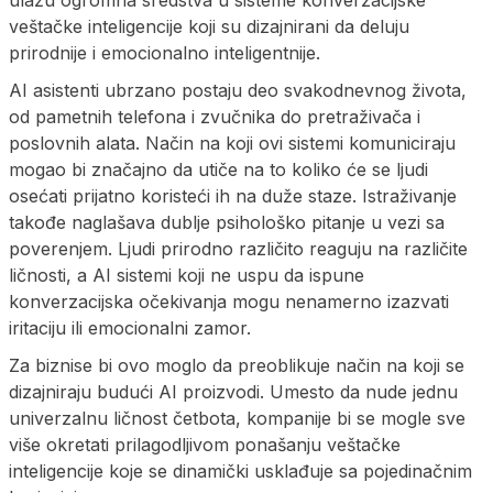
veštačke inteligencije koji su dizajnirani da deluju
prirodnije i emocionalno inteligentnije.
AI asistenti ubrzano postaju deo svakodnevnog života,
od pametnih telefona i zvučnika do pretraživača i
poslovnih alata. Način na koji ovi sistemi komuniciraju
mogao bi značajno da utiče na to koliko će se ljudi
osećati prijatno koristeći ih na duže staze. Istraživanje
takođe naglašava dublje psihološko pitanje u vezi sa
poverenjem. Ljudi prirodno različito reaguju na različite
ličnosti, a AI sistemi koji ne uspu da ispune
konverzacijska očekivanja mogu nenamerno izazvati
iritaciju ili emocionalni zamor.
Za biznise bi ovo moglo da preoblikuje način na koji se
dizajniraju budući AI proizvodi. Umesto da nude jednu
univerzalnu ličnost četbota, kompanije bi se mogle sve
više okretati prilagodljivom ponašanju veštačke
inteligencije koje se dinamički usklađuje sa pojedinačnim