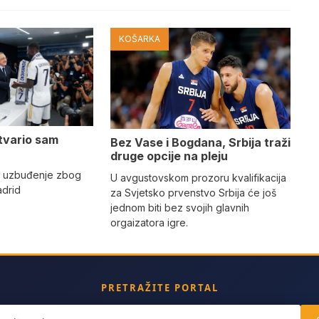
KOŠARKA
tvario sam
Bez Vase i Bogdana, Srbija traži
druge opcije na pleju
o uzbuđenje zbog
U avgustovskom prozoru kvalifikacija
adrid
za Svjetsko prvenstvo Srbija će još
jednom biti bez svojih glavnih
orgaizatora igre.
PRETRAŽITE PORTAL
ch