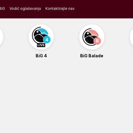
BiG
Vodič oglašavanja
Kontaktirajte nas
BiG 4
BiG Balade