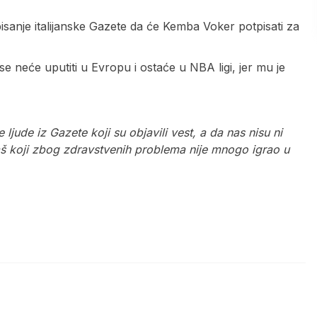
isanje italijanske Gazete da će Kemba Voker potpisati za
 neće uputiti u Evropu i ostaće u NBA ligi, jer mu je
ude iz Gazete koji su objavili vest, a da nas nisu ni
aš koji zbog zdravstvenih problema nije mnogo igrao u