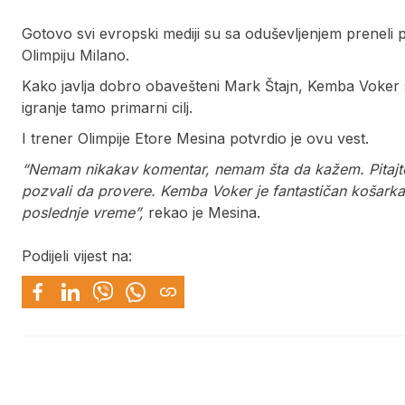
Gotovo svi evropski mediji su sa oduševljenjem preneli p
Olimpiju Milano.
Kako javlja dobro obavešteni Mark Štajn, Kemba Voker se
igranje tamo primarni cilj.
I trener Olimpije Etore Mesina potvrdio je ovu vest.
“Nemam nikakav komentar, nemam šta da kažem. Pitajte lj
pozvali da provere. Kemba Voker je fantastičan košark
poslednje vreme”,
rekao je Mesina.
Podijeli vijest na: