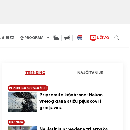
BIG BIZZ
PROGRAM
UŽIVO
TRENDING
NAJČITANIJE
REPUBLIKA SRPSKA / BIH
Pripremite kišobrane: Nakon
vrelog dana stižu pljuskovi i
grmljavina
HRONIKA
Na Јarinju privedena tri srpska