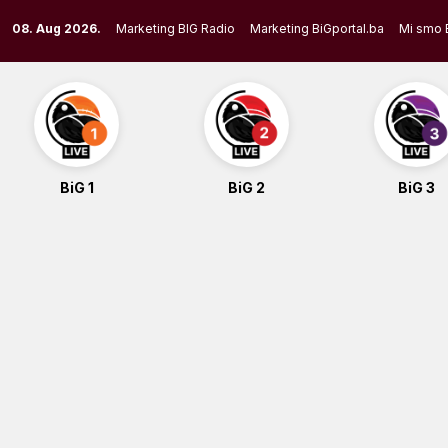
Skip
08. Aug 2026.
Marketing BIG Radio
Marketing BiGportal.ba
Mi smo 
to
content
BiG 1
BiG 2
BiG 3