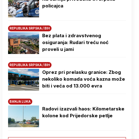
policajca
REPUBLIKA SRPSKA / BIH
Bez plata i zdravstvenog
osiguranja: Rudari treću noć
proveli u jami
REPUBLIKA SRPSKA / BIH
Oprez pri prelasku granice: Zbog
nekoliko komada voća kazna može
biti i veća od 13.000 evra
BANJA LUKA
Radovi izazvali haos: Kilometarske
kolone kod Prijedorske petlje