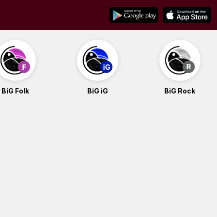
BiG Folk
BiG iG
BiG Rock