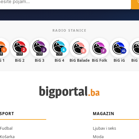
RADIO STANICE
G 1
BiG 2
BiG 3
BiG 4
BiG Balade
BiG Folk
BiG iG
BiG
SPORT
MAGAZIN
Fudbal
Ljubav i seks
Košarka
Moda