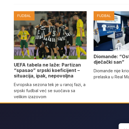
FUDBAL
FUDBAL
Diomande: “Os
dječački san”
UEFA tabela ne laže: Partizan
“spasao” srpski koeficijent –
Diomande nije kri
situacija, ipak, nepovoljna
prelaska u Real M
Evropska sezona tek je u ranoj fazi, a
srpski fudbal već se suočava sa
velikim izazovom
Sear