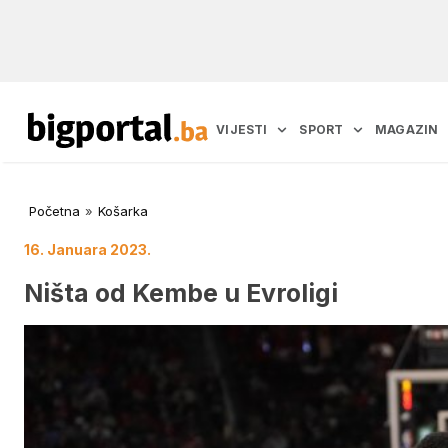
VIJESTI
SPORT
MAGAZIN
Početna
»
Košarka
16. Januara 2023.
Ništa od Kembe u Evroligi