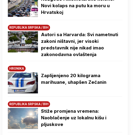
Novi kolaps na putu ka moru u
Hrvatskoj
REPUBLIKA SRPSKA / BIH
Autori sa Harvarda: Svi nametnuti
zakoni ništavni, jer visoki
predstavnik nije nikad imao
zakonodavna ovlaštenja
HRONIKA
Zaplijenjeno 20 kilograma
marihuane, uhapšen Zećanin
REPUBLIKA SRPSKA / BIH
Stiže promjena vremena:
Naoblačenje uz lokalnu kišu i
pljuskove