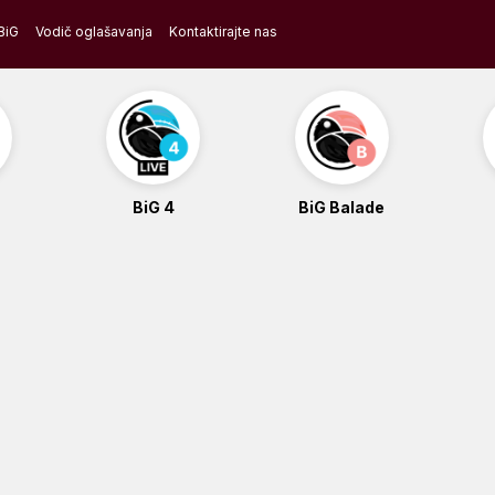
BiG
Vodič oglašavanja
Kontaktirajte nas
BiG 4
BiG Balade