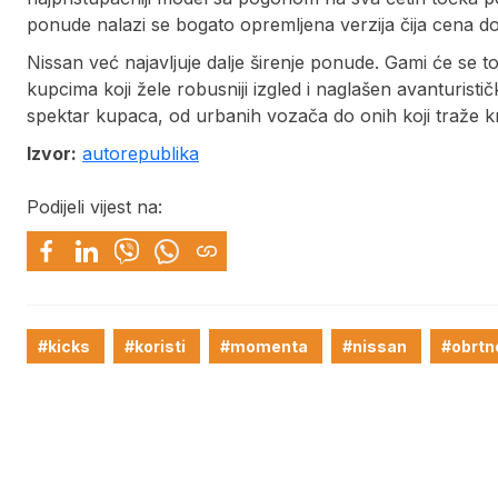
ponude nalazi se bogato opremljena verzija čija cena dos
Nissan već najavljuje dalje širenje ponude. Gami će se t
kupcima koji žele robusniji izgled i naglašen avanturistič
spektar kupaca, od urbanih vozača do onih koji traže kro
Izvor:
autorepublika
Podijeli vijest na:
#kicks
#koristi
#momenta
#nissan
#obrt