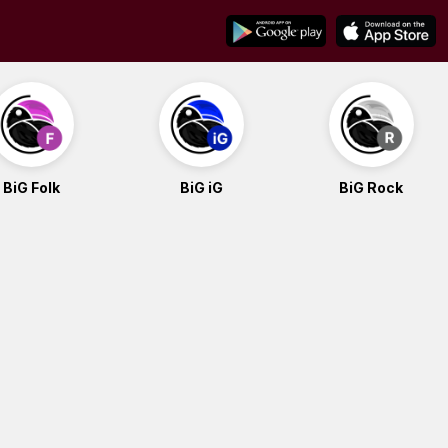
BiG Folk
BiG iG
BiG Rock