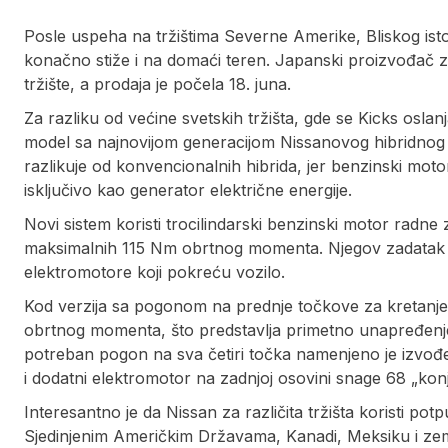
Posle uspeha na tržištima Severne Amerike, Bliskog ist
konačno stiže i na domaći teren. Japanski proizvođač z
tržište, a prodaja je počela 18. juna.
Za razliku od većine svetskih tržišta, gde se Kicks osl
model sa najnovijom generacijom Nissanovog hibridnog s
razlikuje od konvencionalnih hibrida, jer benzinski mo
isključivo kao generator električne energije.
Novi sistem koristi trocilindarski benzinski motor radne z
maksimalnih 115 Nm obrtnog momenta. Njegov zadatak je 
elektromotore koji pokreću vozilo.
Kod verzija sa pogonom na prednje točkove za kretanje
obrtnog momenta, što predstavlja primetno unapređenj
potreban pogon na sva četiri točka namenjeno je izvođ
i dodatni elektromotor na zadnjoj osovini snage 68 „k
Interesantno je da Nissan za različita tržišta koristi p
Sjedinjenim Američkim Državama, Kanadi, Meksiku i zeml