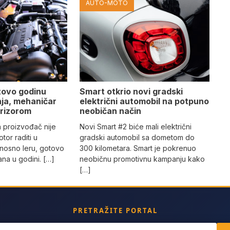
AUTO-MOTO
tovo godinu
Smart otkrio novi gradski
ja, mehaničar
električni automobil na potpuno
prizorom
neobičan način
n proizvođač nije
Novi Smart #2 biće mali električni
tor raditi u
gradski automobil sa dometom do
nosno leru, gotovo
300 kilometara. Smart je pokrenuo
na u godini. […]
neobičnu promotivnu kampanju kako
[…]
PRETRAŽITE PORTAL
ch