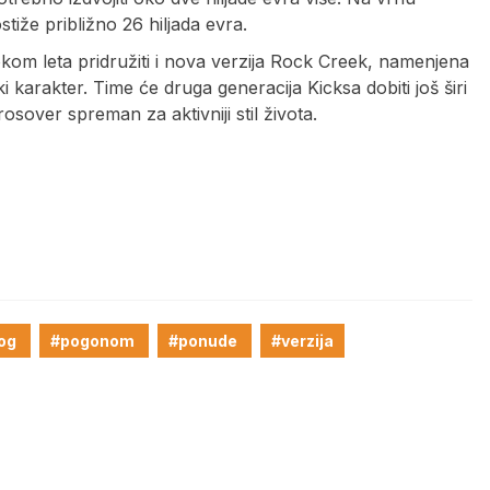
tiže približno 26 hiljada evra.
okom leta pridružiti i nova verzija Rock Creek, namenjena
ki karakter. Time će druga generacija Kicksa dobiti još širi
sover spreman za aktivniji stil života.
nog
#pogonom
#ponude
#verzija