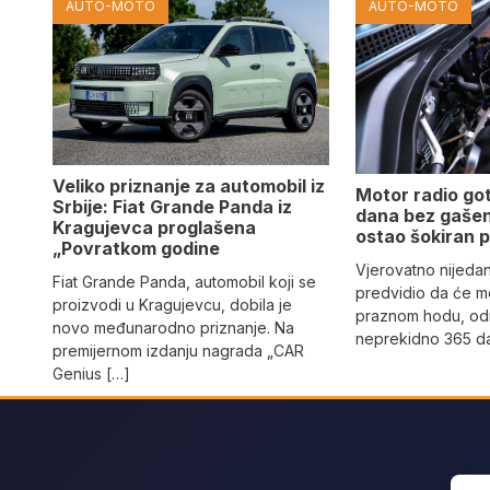
AUTO-MOTO
AUTO-MOTO
Veliko priznanje za automobil iz
Motor radio go
Srbije: Fiat Grande Panda iz
dana bez gašen
Kragujevca proglašena
ostao šokiran 
„Povratkom godine
Vjerovatno nijeda
Fiat Grande Panda, automobil koji se
predvidio da će mo
proizvodi u Kragujevcu, dobila je
praznom hodu, od
novo međunarodno priznanje. Na
neprekidno 365 da
premijernom izdanju nagrada „CAR
Genius […]
Sear