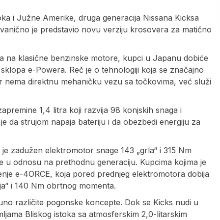
oka i Južne Amerike, druga generacija Nissana Kicksa
vanično je predstavio novu verziju krosovera za matično
anja na klasične benzinske motore, kupci u Japanu dobiće
klopa e-Powera. Reč je o tehnologiji koja se značajno
tor nema direktnu mehaničku vezu sa točkovima, već služi
apremine 1,4 litra koji razvija 98 konjskih snaga i
da strujom napaja bateriju i da obezbedi energiju za
 je zadužen elektromotor snage 143 „grla“ i 315 Nm
e u odnosu na prethodnu generaciju. Kupcima kojima je
enje e-4ORCE, koja pored prednjeg elektromotora dobija
onja“ i 140 Nm obrtnog momenta.
otpuno različite pogonske koncepte. Dok se Kicks nudi u
jama Bliskog istoka sa atmosferskim 2,0-litarskim