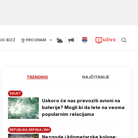
BIG BIZZ
PROGRAM
UŽIVO
TRENDING
NAJČITANIJE
SVIJET
Uskoro će nas prevoziti avioni na
baterije? Mogli bi da lete na veoma
popularnim relacijama
REPUBLIKA SRPSKA / BIH
Nezgode i kilometarske kolone: