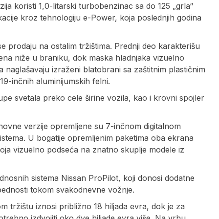
a koristi 1,0-litarski turbobenzinac sa do 125 „grla“
fikacije kroz tehnologiju e-Power, koja poslednjih godina
e prodaju na ostalim tržištima. Prednji deo karakterišu
ena niže u braniku, dok maska hladnjaka vizuelno
a naglašavaju izraženi blatobrani sa zaštitnim plastičnim
9-inčnih aluminijumskih felni.
e svetala preko cele širine vozila, kao i krovni spojler
snovne verzije opremljene su 7-inčnom digitalnom
sistema. U bogatije opremljenim paketima oba ekrana
 koja vizuelno podseća na znatno skuplje modele iz
nosnih sistema Nissan ProPilot, koji donosi dodatne
ezbednosti tokom svakodnevne vožnje.
ržištu iznosi približno 18 hiljada evra, dok je za
trebno izdvojiti oko dve hiljade evra više. Na vrhu