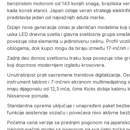
benzinskim motorom od 143 konjih snaga, brazilska verzij
kada koristi etanol. Japan ostaje veran strategiji elektri
predstavlja jedan od najvažnijih aduta marke.
Dizajn nove generacije ostao je identičan modelima koji s
uska LED dnevna svetla i glavna svetlosna grupa smešt
povezuje oba elementa u jedinstvenu celinu. Profil vozil
oblogama, dok kupci mogu da biraju između 17-inčnih i 1
Zadnji deo donosi svetlosnu traku koja povezuje obe grup
koji doprinosi modernijem izgledu krosovera.
Unutrašnjost prati savremene trendove digitalizacije. O
instrument tablom i 7-inčnim ekranom multimedijalnog 
imaju dijagonalu od 12,3 inča, čime Kicks dobija kabinu
Nissanove ponude.
Standardna oprema uključuje i unapređeni paket bezbed
funkcije asistencije vozaču i povećava nivo aktivne b
Početna cena verzije sa prednjim pogonom na japanskom t
najpristupačniji model sa pogonom na sva četiri točka po