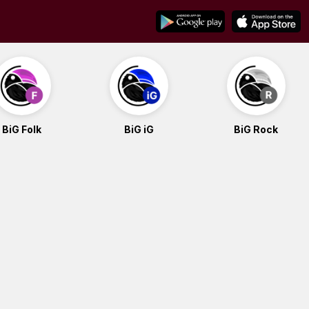
BiG Folk
BiG iG
BiG Rock