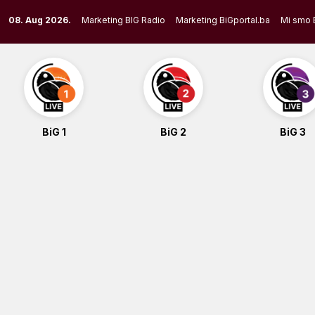
Skip
08. Aug 2026.
Marketing BIG Radio
Marketing BiGportal.ba
Mi smo 
to
content
BiG 1
BiG 2
BiG 3