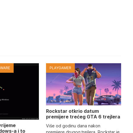
TWARE
PLAYGAMER
Rockstar otkrio datum
premijere trećeg GTA 6 trejlera
vrijeme
Više od godinu dana nakon
dows-a i to
premijere drugog trejlera, Rockstar je