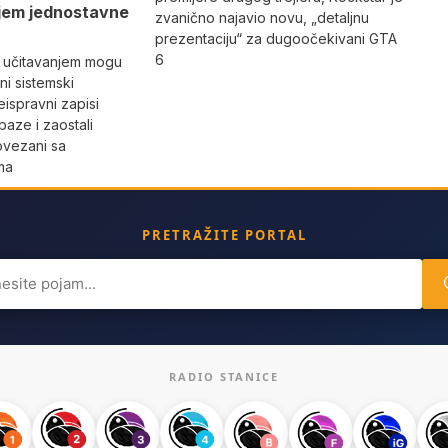
jem jednostavne
zvanično najavio novu, „detaljnu
prezentaciju“ za dugoočekivani GTA
6
 učitavanjem mogu
i sistemski
eispravni zapisi
aze i zaostali
povezani sa
ma
PRETRAŽITE PORTAL
ch
RADIO STANICE