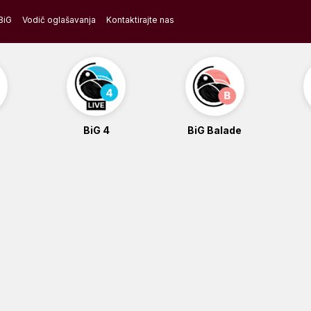
BiG
Vodič oglašavanja
Kontaktirajte nas
BiG 4
BiG Balade