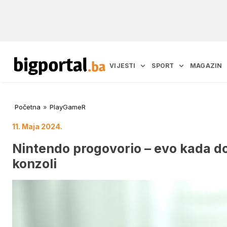
VIJESTI
SPORT
MAGAZIN
Početna
»
PlayGameR
11. Maja 2024.
Nintendo progovorio – evo kada do
konzoli