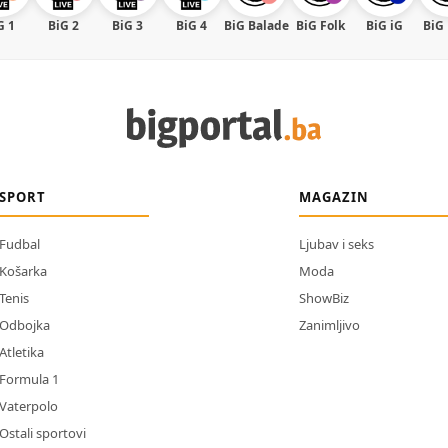
G 1
BiG 2
BiG 3
BiG 4
BiG Balade
BiG Folk
BiG iG
BiG
SPORT
MAGAZIN
Fudbal
Ljubav i seks
Košarka
Moda
Tenis
ShowBiz
Odbojka
Zanimljivo
Atletika
Formula 1
Vaterpolo
Ostali sportovi