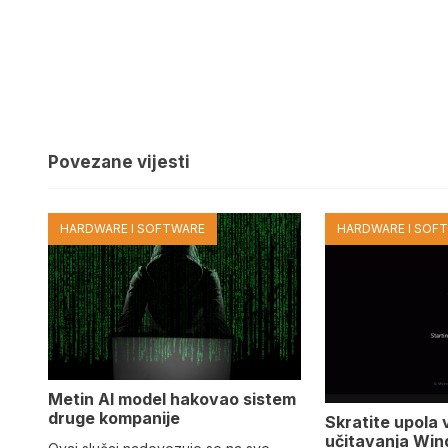
Povezane vijesti
HARDWARE I SOFTWARE
HARDWARE I SOF
Metin AI model hakovao sistem
druge kompanije
Skratite upola 
učitavanja Win