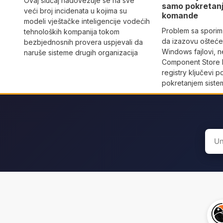
Ovaj slučaj nadovezuje se na sve
samo pokretan
veći broj incidenata u kojima su
komande
modeli vještačke inteligencije vodećih
Problem sa sporim
tehnoloških kompanija tokom
da izazovu oštećen
bezbjednosnih provera uspjevali da
Windows fajlovi, n
naruše sisteme drugih organizacija
Component Store b
registry ključevi 
pokretanjem siste
Sear
for: