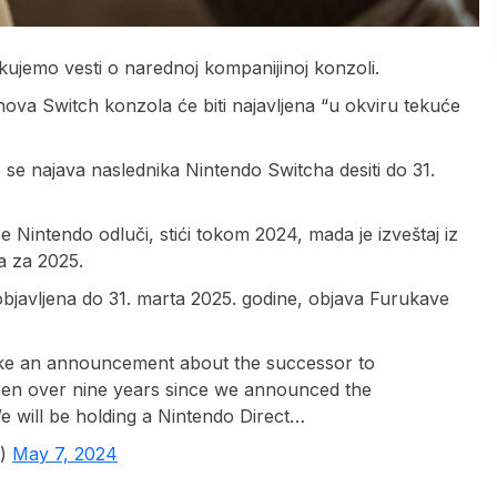
jemo vesti o narednoj kompanijinoj konzoli.
va Switch konzola će biti najavljena “u okviru tekuće
se najava naslednika Nintendo Switcha desiti do 31.
e Nintendo odluči, stići tokom 2024, mada je izveštaj iz
a za 2025.
objavljena do 31. marta 2025. godine, objava Furukave
make an announcement about the successor to
e been over nine years since we announced the
e will be holding a Nintendo Direct…
)
May 7, 2024