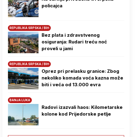
policajca
REPUBLIKA SRPSKA / BIH
Bez plata i zdravstvenog
osiguranja: Rudari treću noć
proveli u jami
REPUBLIKA SRPSKA / BIH
Oprez pri prelasku granice: Zbog
nekoliko komada voća kazna može
biti i veća od 13.000 evra
BANJA LUKA
Radovi izazvali haos: Kilometarske
kolone kod Prijedorske petlje