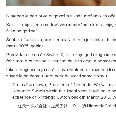
Nintendo je dao prve nagoveštaje kada možemo da očeku
Kako je objavljeno na društvenim mrežama kompanije, no
fiskalne godine”.
Šuntaro Furukava, predsednik Nintenda je istakao da će 
marta 2025. godine.
Predviđalo se da će Switch 2, ili za koje god drugo ime s
februara ove godine sugerisao da je ta objava pomeren
Iako mnogi očekuju da će nova Nintendo konzola biti i 
sugeriše da ćemo u tom periodu videti samo najavu.
This is Furukawa, President of Nintendo. We will 
Nintendo Switch within this fiscal year. It will hav
existence of Nintendo Switch back in March 2015. W
— 任天堂株式会社（企業広報・IR） (@NintendoCoLtd