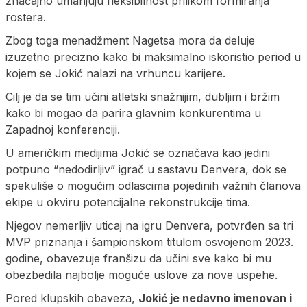
značajno umanjuju fleksibilnost prilikom formiranja
rostera.
Zbog toga menadžment Nagetsa mora da deluje
izuzetno precizno kako bi maksimalno iskoristio period u
kojem se Jokić nalazi na vrhuncu karijere.
Cilj je da se tim učini atletski snažnijim, dubljim i bržim
kako bi mogao da parira glavnim konkurentima u
Zapadnoj konferenciji.
U američkim medijima Jokić se označava kao jedini
potpuno “nedodirljiv” igrač u sastavu Denvera, dok se
spekuliše o mogućim odlascima pojedinih važnih članova
ekipe u okviru potencijalne rekonstrukcije tima.
Njegov nemerljiv uticaj na igru Denvera, potvrđen sa tri
MVP priznanja i šampionskom titulom osvojenom 2023.
godine, obavezuje franšizu da učini sve kako bi mu
obezbedila najbolje moguće uslove za nove uspehe.
Pored klupskih obaveza,
Jokić je nedavno imenovan i