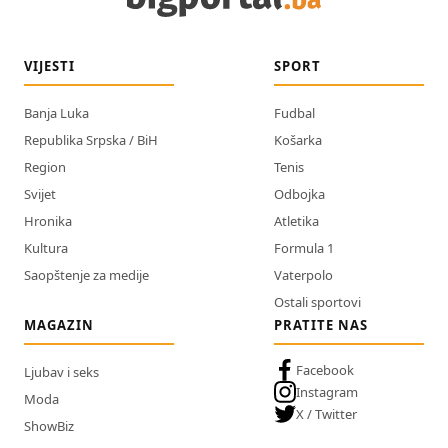
VIJESTI
SPORT
Banja Luka
Fudbal
Republika Srpska / BiH
Košarka
Region
Tenis
Svijet
Odbojka
Hronika
Atletika
Kultura
Formula 1
Saopštenje za medije
Vaterpolo
Ostali sportovi
MAGAZIN
PRATITE NAS
Facebook
Ljubav i seks
Instagram
Moda
X / Twitter
ShowBiz