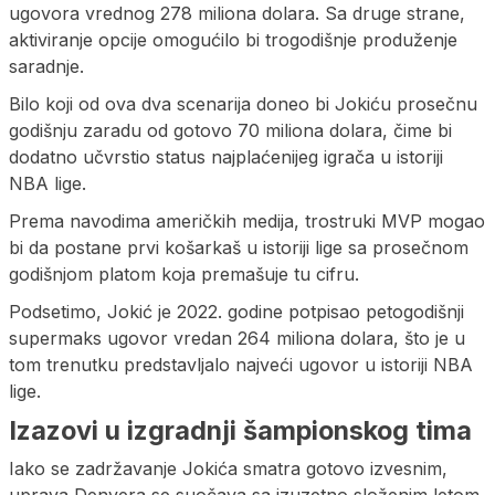
ugovora vrednog 278 miliona dolara. Sa druge strane,
aktiviranje opcije omogućilo bi trogodišnje produženje
saradnje.
Bilo koji od ova dva scenarija doneo bi Jokiću prosečnu
godišnju zaradu od gotovo 70 miliona dolara, čime bi
dodatno učvrstio status najplaćenijeg igrača u istoriji
NBA lige.
Prema navodima američkih medija, trostruki MVP mogao
bi da postane prvi košarkaš u istoriji lige sa prosečnom
godišnjom platom koja premašuje tu cifru.
Podsetimo, Jokić je 2022. godine potpisao petogodišnji
supermaks ugovor vredan 264 miliona dolara, što je u
tom trenutku predstavljalo najveći ugovor u istoriji NBA
lige.
Izazovi u izgradnji šampionskog tima
Iako se zadržavanje Jokića smatra gotovo izvesnim,
uprava Denvera se suočava sa izuzetno složenim letom