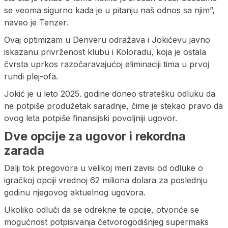
se veoma sigurno kada je u pitanju naš odnos sa njim”,
naveo je Tenzer.
Ovaj optimizam u Denveru odražava i Jokićevu javno
iskazanu privrženost klubu i Koloradu, koja je ostala
čvrsta uprkos razočaravajućoj eliminaciji tima u prvoj
rundi plej-ofa.
Jokić je u leto 2025. godine doneo stratešku odluku da
ne potpiše produžetak saradnje, čime je stekao pravo da
ovog leta potpiše finansijski povoljniji ugovor.
Dve opcije za ugovor i rekordna
zarada
Dalji tok pregovora u velikoj meri zavisi od odluke o
igračkoj opciji vrednoj 62 miliona dolara za poslednju
godinu njegovog aktuelnog ugovora.
Ukoliko odluči da se odrekne te opcije, otvoriće se
mogućnost potpisivanja četvorogodišnjeg supermaks