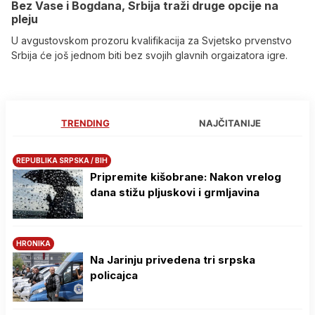
Bez Vase i Bogdana, Srbija traži druge opcije na
pleju
U avgustovskom prozoru kvalifikacija za Svjetsko prvenstvo
Srbija će još jednom biti bez svojih glavnih orgaizatora igre.
TRENDING
NAJČITANIJE
REPUBLIKA SRPSKA / BIH
Pripremite kišobrane: Nakon vrelog
dana stižu pljuskovi i grmljavina
HRONIKA
Na Јarinju privedena tri srpska
policajca