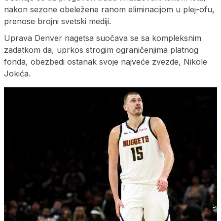
nakon sezone obeležene ranom eliminacijom u plej-ofu,
prenose brojni svetski mediji.
Uprava Denver nagetsa suočava se sa kompleksnim
zadatkom da, uprkos strogim ograničenjima platnog
fonda, obezbedi ostanak svoje najveće zvezde, Nikole
Jokića.