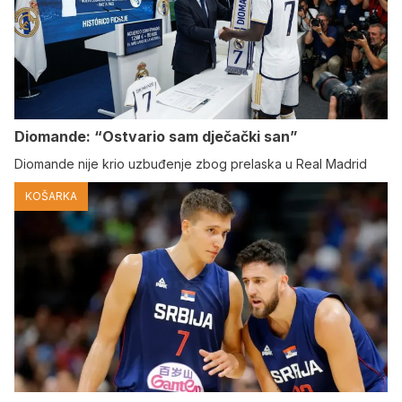
Diomande: “Ostvario sam dječački san”
Diomande nije krio uzbuđenje zbog prelaska u Real Madrid
KOŠARKA