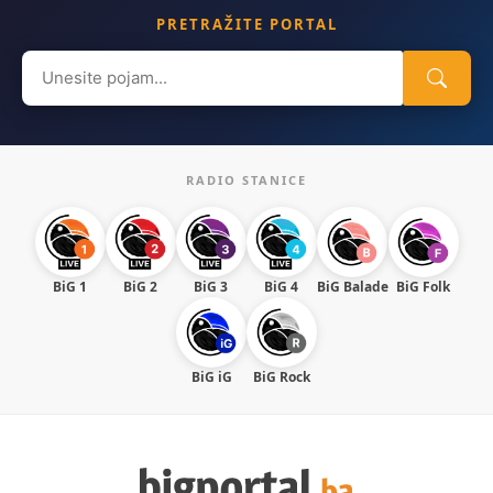
PRETRAŽITE PORTAL
Search
for:
RADIO STANICE
BiG 1
BiG 2
BiG 3
BiG 4
BiG Balade
BiG Folk
BiG iG
BiG Rock