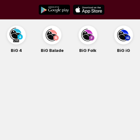
Skip
to
content
BiG 4
BiG Balade
BiG Folk
BiG iG