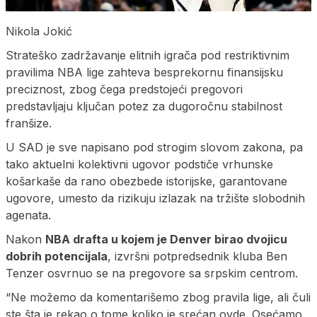
Nikola Jokić
Strateško zadržavanje elitnih igrača pod restriktivnim
pravilima NBA lige zahteva besprekornu finansijsku
preciznost, zbog čega predstojeći pregovori
predstavljaju ključan potez za dugoročnu stabilnost
franšize.
U SAD je sve napisano pod strogim slovom zakona, pa
tako aktuelni kolektivni ugovor podstiče vrhunske
košarkaše da rano obezbede istorijske, garantovane
ugovore, umesto da rizikuju izlazak na tržište slobodnih
agenata.
Nakon
NBA drafta u kojem je Denver birao dvojicu
dobrih potencijala
, izvršni potpredsednik kluba Ben
Tenzer osvrnuo se na pregovore sa srpskim centrom.
“Ne možemo da komentarišemo zbog pravila lige, ali čuli
ste šta je rekao o tome koliko je srećan ovde. Osećamo