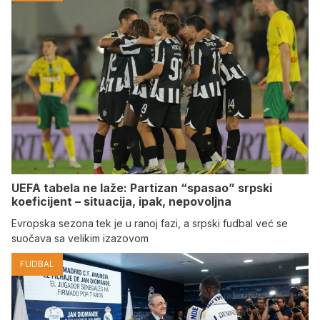
UEFA tabela ne laže: Partizan “spasao” srpski
koeficijent – situacija, ipak, nepovoljna
Evropska sezona tek je u ranoj fazi, a srpski fudbal već se
suočava sa velikim izazovom
FUDBAL