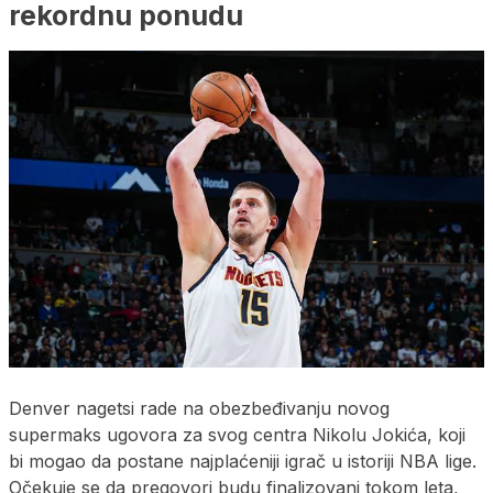
rekordnu ponudu
Denver nagetsi rade na obezbeđivanju novog
supermaks ugovora za svog centra Nikolu Jokića, koji
bi mogao da postane najplaćeniji igrač u istoriji NBA lige.
Očekuje se da pregovori budu finalizovani tokom leta,