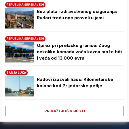
REPUBLIKA SRPSKA / BIH
Bez plata i zdravstvenog osiguranja:
Rudari treću noć proveli u jami
REPUBLIKA SRPSKA / BIH
Oprez pri prelasku granice: Zbog
nekoliko komada voća kazna može biti
i veća od 13.000 evra
BANJA LUKA
Radovi izazvali haos: Kilometarske
kolone kod Prijedorske petlje
PRIKAŽI JOŠ VIJESTI