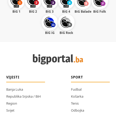
BiG 1
BiG 2
BiG 3
BiG 4
BiG Balade
BiG Folk
BiG iG
BiG Rock
VIJESTI
SPORT
Banja Luka
Fudbal
Republika Srpska / BiH
Košarka
Region
Tenis
Svijet
Odbojka