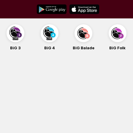
Skip
to
content
BiG 3
BiG 4
BiG Balade
BiG Folk