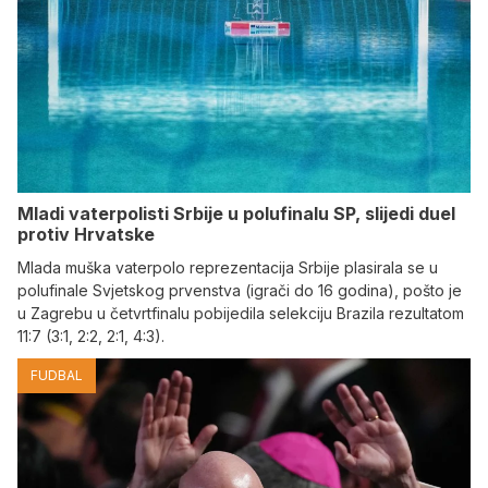
Mladi vaterpolisti Srbije u polufinalu SP, slijedi duel
protiv Hrvatske
Mlada muška vaterpolo reprezentacija Srbije plasirala se u
polufinale Svjetskog prvenstva (igrači do 16 godina), pošto je
u Zagrebu u četvrtfinalu pobijedila selekciju Brazila rezultatom
11:7 (3:1, 2:2, 2:1, 4:3).
FUDBAL