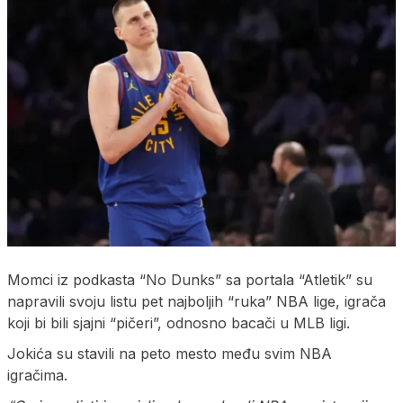
Momci iz podkasta “No Dunks” sa portala “Atletik” su
napravili svoju listu pet najboljih “ruka” NBA lige, igrača
koji bi bili sjajni “pičeri”, odnosno bacači u MLB ligi.
Jokića su stavili na peto mesto među svim NBA
igračima.