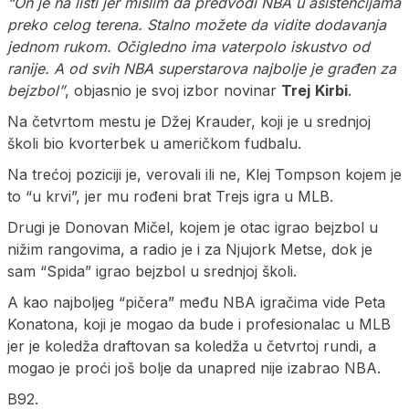
“On je na listi jer mislim da predvodi NBA u asistencijama
preko celog terena. Stalno možete da vidite dodavanja
jednom rukom. Očigledno ima vaterpolo iskustvo od
ranije. A od svih NBA superstarova najbolje je građen za
bejzbol”
, objasnio je svoj izbor novinar
Trej
Kirbi
.
Na četvrtom mestu je Džej Krauder, koji je u srednjoj
školi bio kvorterbek u američkom fudbalu.
Na trećoj poziciji je, verovali ili ne, Klej Tompson kojem je
to “u krvi”, jer mu rođeni brat Trejs igra u MLB.
Drugi je Donovan Mičel, kojem je otac igrao bejzbol u
nižim rangovima, a radio je i za Njujork Metse, dok je
sam “Spida” igrao bejzbol u srednjoj školi.
A kao najboljeg “pičera” među NBA igračima vide Peta
Konatona, koji je mogao da bude i profesionalac u MLB
jer je koledža draftovan sa koledža u četvrtoj rundi, a
mogao je proći još bolje da unapred nije izabrao NBA.
B92.