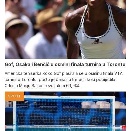
Gof, Osaka i Benčić u osmini finala turnira u Torontu
Američka teniserka Koko Gof plasirala se u osminu finala VTA
turnira u Torontu, pošto je danas u trećem kolu pobijedila
Grkinju Mariju Sakari rezultatom 6:1, 6:4.
SPORT