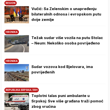
REGION
Vučić: Sa Zelenskim o unapređenju
bilateralnih odnosa i evropskom putu
dvije zemlje
HRONIKA
Težak sudar više vozila na putu Stolac
– Neum: Nekoliko osoba povrijeđeno
HRONIKA
Sudar vozova kod Bjelovara, ima
povrijeđenih
REPUBLIKA SRPSKA / BIH
Toplotni talas puni ambulante u
Srpskoj: Sve više građana traži pomoć
zbog vrućina