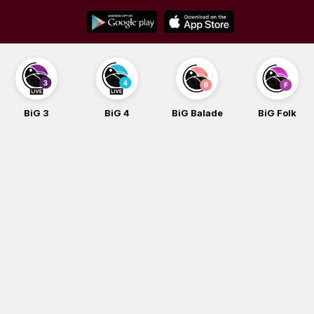
Skip
to
content
BiG 4
BiG Balade
BiG Folk
BiG iG