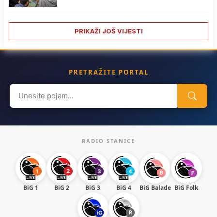
PRIKAŽI JOŠ VIJESTI
PRETRAŽITE PORTAL
Search
for:
RADIO STANICE
BiG 1
BiG 2
BiG 3
BiG 4
BiG Balade
BiG Folk