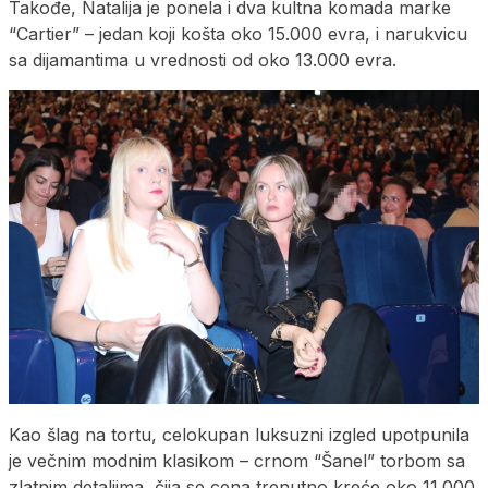
Takođe, Natalija je ponela i dva kultna komada marke
“Cartier” – jedan koji košta oko 15.000 evra, i narukvicu
sa dijamantima u vrednosti od oko 13.000 evra.
Kao šlag na tortu, celokupan luksuzni izgled upotpunila
je večnim modnim klasikom – crnom “Šanel” torbom sa
zlatnim detaljima, čija se cena trenutno kreće oko 11.000