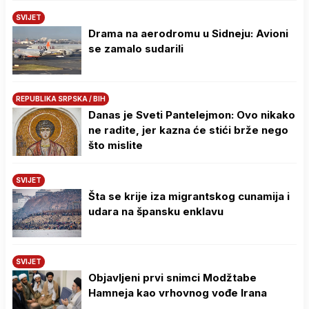
SVIJET
Drama na aerodromu u Sidneju: Avioni
se zamalo sudarili
REPUBLIKA SRPSKA / BIH
Danas je Sveti Pantelejmon: Ovo nikako
ne radite, jer kazna će stići brže nego
što mislite
SVIJET
Šta se krije iza migrantskog cunamija i
udara na špansku enklavu
SVIJET
Objavljeni prvi snimci Modžtabe
Hamneja kao vrhovnog vođe Irana