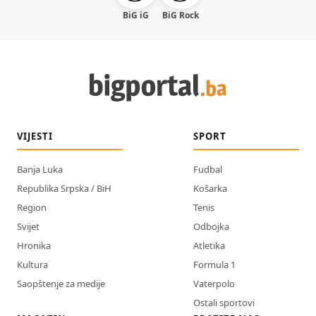
BiG iG
BiG Rock
VIJESTI
SPORT
Banja Luka
Fudbal
Republika Srpska / BiH
Košarka
Region
Tenis
Svijet
Odbojka
Hronika
Atletika
Kultura
Formula 1
Saopštenje za medije
Vaterpolo
Ostali sportovi