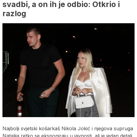
svadbi, a on ih je odbio: Otkrio i
razlog
Najbolji svjetski košarkaš Nikola Jokić i njegova supruga
Natalija retko se eksponiraju u javnosti, ali je jedan detalj