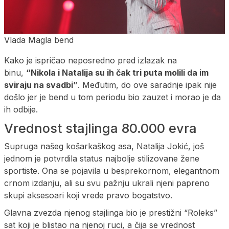
Vlada Magla bend
Kako je ispričao neposredno pred izlazak na
binu,
“Nikola i Natalija su ih čak tri puta molili da im
sviraju na svadbi”
. Međutim, do ove saradnje ipak nije
došlo jer je bend u tom periodu bio zauzet i morao je da
ih odbije.
Vrednost stajlinga 80.000 evra
Supruga našeg košarkaškog asa, Natalija Jokić, još
jednom je potvrdila status najbolje stilizovane žene
sportiste. Ona se pojavila u besprekornom, elegantnom
crnom izdanju, ali su svu pažnju ukrali njeni papreno
skupi aksesoari koji vrede pravo bogatstvo.
Glavna zvezda njenog stajlinga bio je prestižni “Roleks”
sat koji je blistao na njenoj ruci, a čija se vrednost