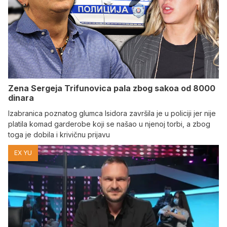
Zena Sergeja Trifunovica pala zbog sakoa od 8000
dinara
Izabranica poznatog glumca Isidora završila je u policiji jer nije
platila komad garderobe koji se našao u njenoj torbi, a zbog
toga je dobila i krivičnu prijavu
EX YU