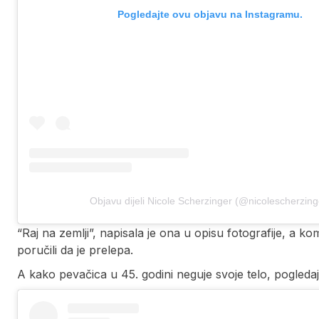
Pogledajte ovu objavu na Instagramu.
Objavu dijeli Nicole Scherzinger (@nicolescherzing
“Raj na zemlji”, napisala je ona u opisu fotografije, a ko
poručili da je prelepa.
A kako pevačica u 45. godini neguje svoje telo, pogleda