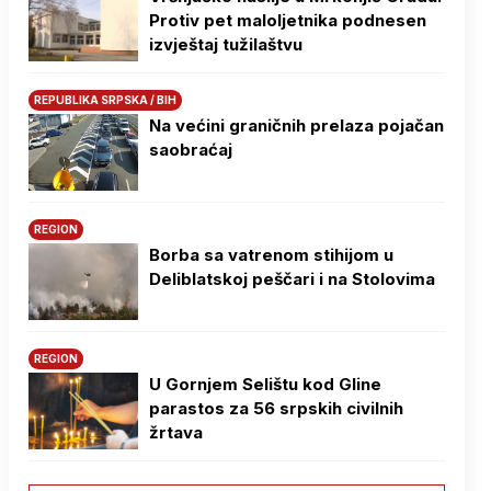
Protiv pet maloljetnika podnesen
izvještaj tužilaštvu
REPUBLIKA SRPSKA / BIH
Na većini graničnih prelaza pojačan
saobraćaj
REGION
Borba sa vatrenom stihijom u
Deliblatskoj peščari i na Stolovima
REGION
U Gornjem Selištu kod Gline
parastos za 56 srpskih civilnih
žrtava