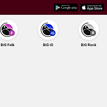
BiG Folk
BiG iG
BiG Rock