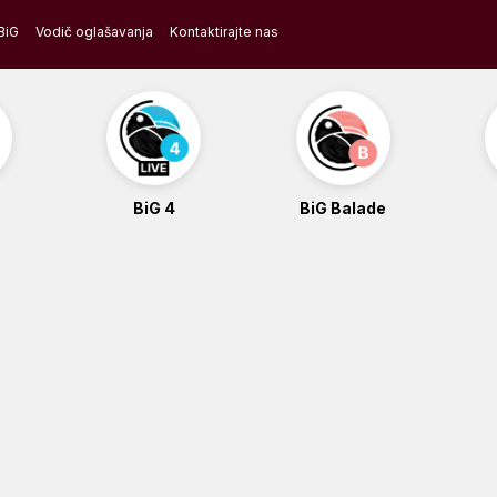
BiG
Vodič oglašavanja
Kontaktirajte nas
BiG 4
BiG Balade