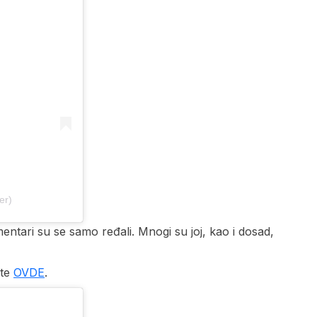
er)
mentari su se samo ređali. Mnogi su joj, kao i dosad,
jte
OVDE
.