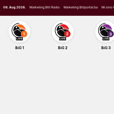
Skip
08. Aug 2026.
Marketing BIG Radio
Marketing BiGportal.ba
Mi smo 
to
content
BiG 1
BiG 2
BiG 3