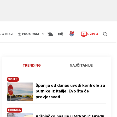
BIG BIZZ
PROGRAM
UŽIVO
TRENDING
NAJČITANIJE
SVIJET
Španija od danas uvodi kontrole za
putnike iz Italije: Evo šta će
provjeravati
HRONIKA
Vršnjačko nasilje u Mrkonjić Gradu: