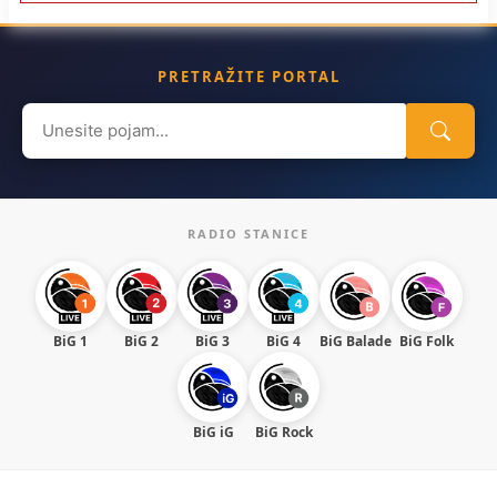
PRETRAŽITE PORTAL
Search
for:
RADIO STANICE
BiG 1
BiG 2
BiG 3
BiG 4
BiG Balade
BiG Folk
BiG iG
BiG Rock