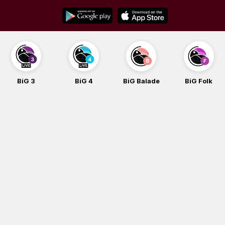
Skip
to
content
BiG 3
BiG 4
BiG Balade
BiG Folk