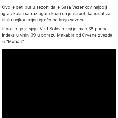
Ovo je peti put u sezoni da je Saša Vezenkov najbolji
igrač kola i sa razlogom kažu da je najbolji kandidat za
titulu najkorisnijeg igrača na kraju sezone.
Ispratio ga je sjajni Vejd Boldvin koji je imao 38 poena i
indeks u visini 39 u porazu Makabija od Crvene zvezde
u “Menori”