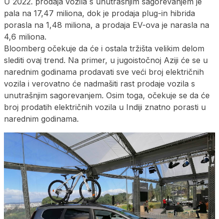
U 2022. prodaja vozila s unutrašnjim sagorevanjem je
pala na 17,47 miliona, dok je prodaja plug-in hibrida
porasla na 1,48 miliona, a prodaja EV-ova je narasla na
4,6 miliona.
Bloomberg očekuje da će i ostala tržišta velikim delom
slediti ovaj trend. Na primer, u jugoistočnoj Aziji će se u
narednim godinama prodavati sve veći broj električnih
vozila i verovatno će nadmašiti rast prodaje vozila s
unutrašnjim sagorevanjem. Osim toga, očekuje se da će
broj prodatih električnih vozila u Indiji znatno porasti u
narednim godinama.