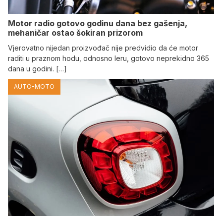
Motor radio gotovo godinu dana bez gašenja,
mehaničar ostao šokiran prizorom
Vjerovatno nijedan proizvođač nije predvidio da će motor
raditi u praznom hodu, odnosno leru, gotovo neprekidno 365
dana u godini. […]
AUTO-MOTO