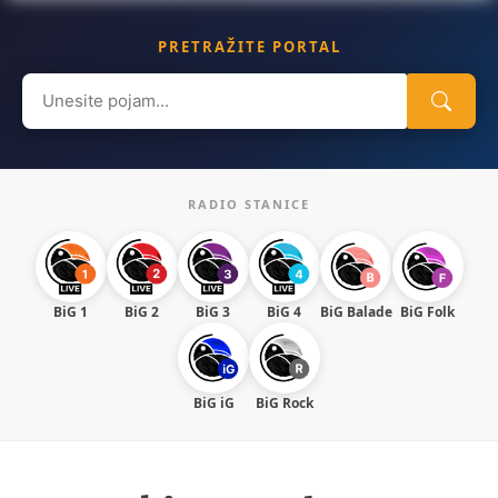
PRETRAŽITE PORTAL
Search
for:
RADIO STANICE
BiG 1
BiG 2
BiG 3
BiG 4
BiG Balade
BiG Folk
BiG iG
BiG Rock