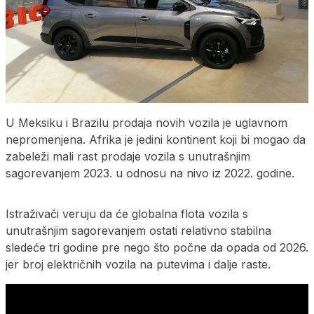
U Meksiku i Brazilu prodaja novih vozila je uglavnom
nepromenjena. Afrika je jedini kontinent koji bi mogao da
zabeleži mali rast prodaje vozila s unutrašnjim
sagorevanjem 2023. u odnosu na nivo iz 2022. godine.
Istraživači veruju da će globalna flota vozila s
unutrašnjim sagorevanjem ostati relativno stabilna
sledeće tri godine pre nego što počne da opada od 2026.
jer broj električnih vozila na putevima i dalje raste.