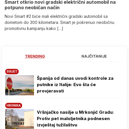
Smart otkrio novi gradski električni automobil na
potpuno neobičan način
Novi Smart #2 biće mali električni gradski automobil sa
dometom do 300 kilometara. Smart je pokrenuo neobičnu
promotivnu kampanju kako […]
TRENDING
NAJČITANIJE
SVIJET
Španija od danas uvodi kontrole za
putnike iz Italije: Evo šta će
provjeravati
HRONIKA
Vršnjačko nasilje u Mrkonjić Gradu:
Protiv pet maloljetnika podnesen
izvještaj tužilaštvu