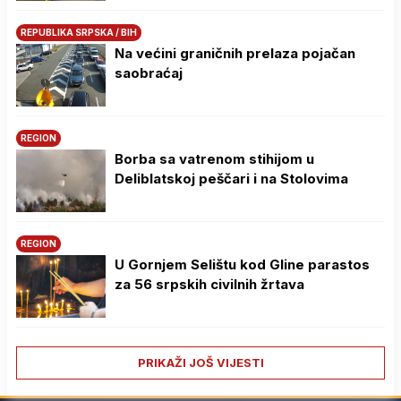
REPUBLIKA SRPSKA / BIH
Na većini graničnih prelaza pojačan
saobraćaj
REGION
Borba sa vatrenom stihijom u
Deliblatskoj peščari i na Stolovima
REGION
U Gornjem Selištu kod Gline parastos
za 56 srpskih civilnih žrtava
PRIKAŽI JOŠ VIJESTI