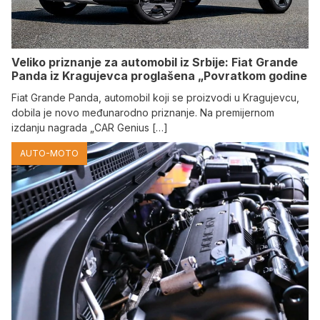
Veliko priznanje za automobil iz Srbije: Fiat Grande
Panda iz Kragujevca proglašena „Povratkom godine
Fiat Grande Panda, automobil koji se proizvodi u Kragujevcu,
dobila je novo međunarodno priznanje. Na premijernom
izdanju nagrada „CAR Genius […]
AUTO-MOTO