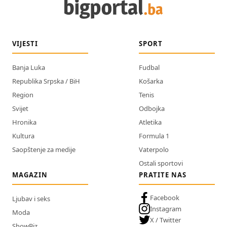
VIJESTI
SPORT
Banja Luka
Fudbal
Republika Srpska / BiH
Košarka
Region
Tenis
Svijet
Odbojka
Hronika
Atletika
Kultura
Formula 1
Saopštenje za medije
Vaterpolo
Ostali sportovi
MAGAZIN
PRATITE NAS
Facebook
Ljubav i seks
Instagram
Moda
X / Twitter
ShowBiz