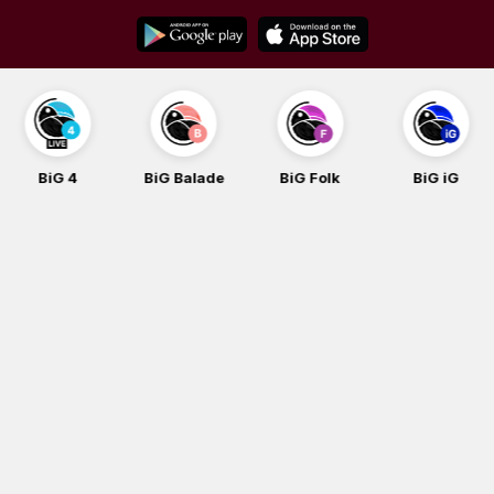
Skip
to
content
BiG 4
BiG Balade
BiG Folk
BiG iG