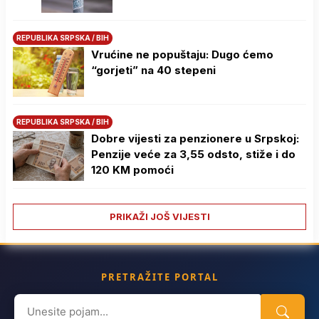
REPUBLIKA SRPSKA / BIH
Vrućine ne popuštaju: Dugo ćemo
“gorjeti” na 40 stepeni
REPUBLIKA SRPSKA / BIH
Dobre vijesti za penzionere u Srpskoj:
Penzije veće za 3,55 odsto, stiže i do
120 KM pomoći
PRIKAŽI JOŠ VIJESTI
PRETRAŽITE PORTAL
Search