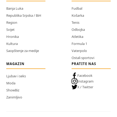
Banja Luka
Fudbal
Republika Srpska / BiH
Košarka
Region
Tenis
Svijet
Odbojka
Hronika
Atletika
Kultura
Formula 1
Saopštenje za medije
Vaterpolo
Ostali sportovi
MAGAZIN
PRATITE NAS
Facebook
Ljubav i seks
Instagram
Moda
X / Twitter
ShowBiz
Zanimljivo