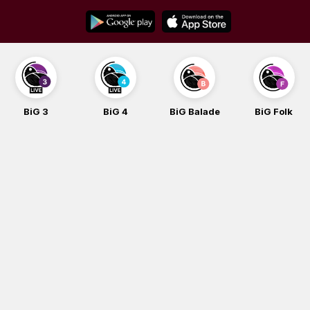
Skip
to
content
BiG 3
BiG 4
BiG Balade
BiG Folk