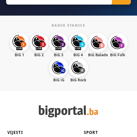
for:
RADIO STANICE
BiG 1
BiG 2
BiG 3
BiG 4
BiG Balade
BiG Folk
BiG iG
BiG Rock
VIJESTI
SPORT