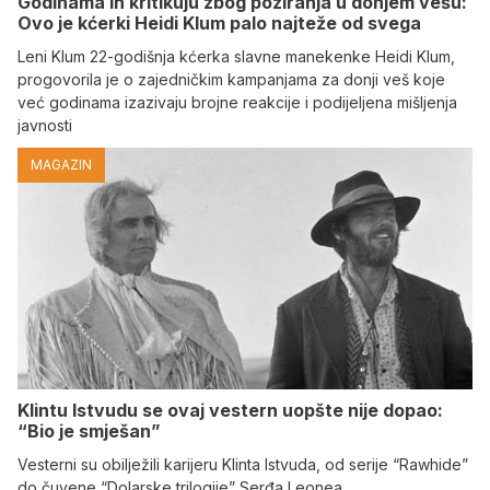
Godinama ih kritikuju zbog poziranja u donjem vešu:
Ovo je kćerki Heidi Klum palo najteže od svega
Leni Klum 22-godišnja kćerka slavne manekenke Heidi Klum,
progovorila je o zajedničkim kampanjama za donji veš koje
već godinama izazivaju brojne reakcije i podijeljena mišljenja
javnosti
MAGAZIN
Klintu Istvudu se ovaj vestern uopšte nije dopao:
“Bio je smješan”
Vesterni su obilježili karijeru Klinta Istvuda, od serije “Rawhide”
do čuvene “Dolarske trilogije” Serđa Leonea