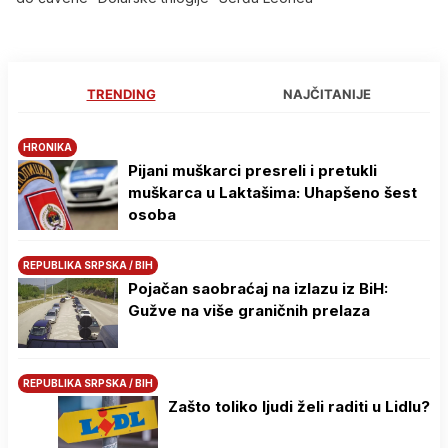
TRENDING
NAJČITANIJE
HRONIKA
Pijani muškarci presreli i pretukli
muškarca u Laktašima: Uhapšeno šest
osoba
REPUBLIKA SRPSKA / BIH
Pojačan saobraćaj na izlazu iz BiH:
Gužve na više graničnih prelaza
REPUBLIKA SRPSKA / BIH
Zašto toliko ljudi želi raditi u Lidlu?