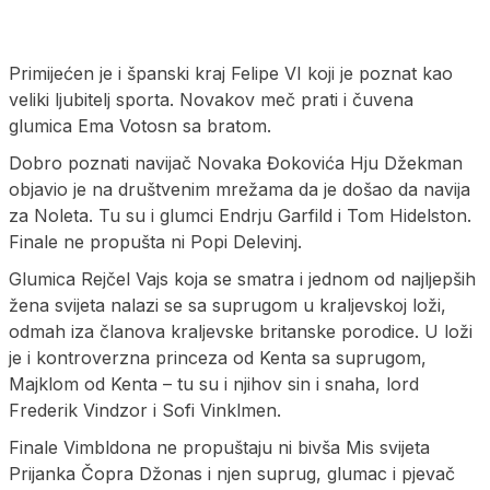
Primijećen je i španski kraj Felipe VI koji je poznat kao
veliki ljubitelj sporta. Novakov meč prati i čuvena
glumica Ema Votosn sa bratom.
Dobro poznati navijač Novaka Đokovića Hju Džekman
objavio je na društvenim mrežama da je došao da navija
za Noleta. Tu su i glumci Endrju Garfild i Tom Hidelston.
Finale ne propušta ni Popi Delevinj.
Glumica Rejčel Vajs koja se smatra i jednom od najljepših
žena svijeta nalazi se sa suprugom u kraljevskoj loži,
odmah iza članova kraljevske britanske porodice. U loži
je i kontroverzna princeza od Kenta sa suprugom,
Majklom od Kenta – tu su i njihov sin i snaha, lord
Frederik Vindzor i Sofi Vinklmen.
Finale Vimbldona ne propuštaju ni bivša Mis svijeta
Prijanka Čopra Džonas i njen suprug, glumac i pjevač