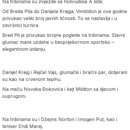
Na tribinama su zvijezde sa holivudske A liste.
Od Breda Pita do Danijela Krejga. Vimbldon je ove godine
privukao veliki broj javnih ličnosti. To se nastavlja i u
završnici turnira.
Bred Pit je privukao brojne poglede na tribinama. Slavni
glumac mami uzdahe u besprijekornom sportsko –
elegantnom izdanju.
Danijel Krejg i Rejčel Vajs, glumački i bračni par, dotjerani
su kao na crvenom tepihu.
Na meču Novaka Đokovića i kejt Mildton sa djecom i
suprugom.
Na tribinama su i Džejms Norton i Imogen Put, kao i
teniser Endi Marej.