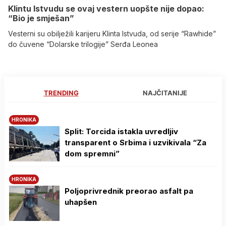
Klintu Istvudu se ovaj vestern uopšte nije dopao:
“Bio je smješan”
Vesterni su obilježili karijeru Klinta Istvuda, od serije “Rawhide”
do čuvene “Dolarske trilogije” Serđa Leonea
TRENDING
NAJČITANIJE
HRONIKA
Split: Torcida istakla uvredljiv
transparent o Srbima i uzvikivala “Za
dom spremni”
HRONIKA
Poljoprivrednik preorao asfalt pa
uhapšen