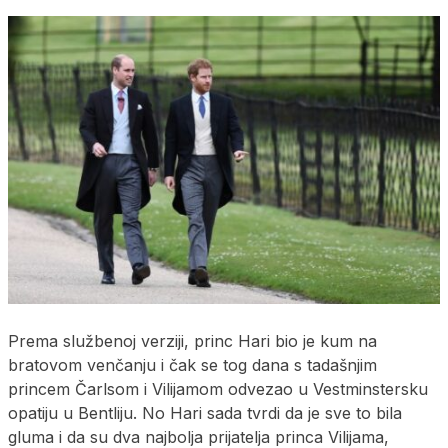
Prema službenoj verziji, princ Hari bio je kum na
bratovom venčanju i čak se tog dana s tadašnjim
princem Čarlsom i Vilijamom odvezao u Vestminstersku
opatiju u Bentliju. No Hari sada tvrdi da je sve to bila
gluma i da su dva najbolja prijatelja princa Vilijama,