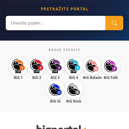
PRETRAŽITE PORTAL
Search
for:
RADIO STANICE
BiG 1
BiG 2
BiG 3
BiG 4
BiG Balade
BiG Folk
BiG iG
BiG Rock