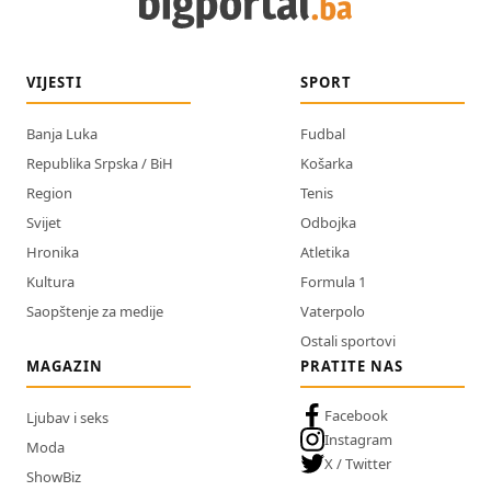
VIJESTI
SPORT
Banja Luka
Fudbal
Republika Srpska / BiH
Košarka
Region
Tenis
Svijet
Odbojka
Hronika
Atletika
Kultura
Formula 1
Saopštenje za medije
Vaterpolo
Ostali sportovi
MAGAZIN
PRATITE NAS
Facebook
Ljubav i seks
Instagram
Moda
X / Twitter
ShowBiz