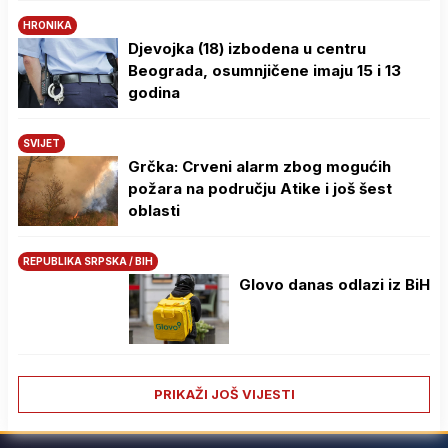
HRONIKA
Djevojka (18) izbodena u centru
Beograda, osumnjičene imaju 15 i 13
godina
SVIJET
Grčka: Crveni alarm zbog mogućih
požara na području Atike i još šest
oblasti
REPUBLIKA SRPSKA / BIH
Glovo danas odlazi iz BiH
PRIKAŽI JOŠ VIJESTI