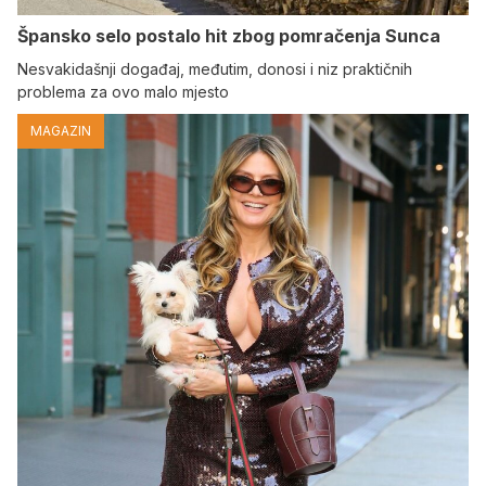
Špansko selo postalo hit zbog pomračenja Sunca
Nesvakidašnji događaj, međutim, donosi i niz praktičnih
problema za ovo malo mjesto
MAGAZIN